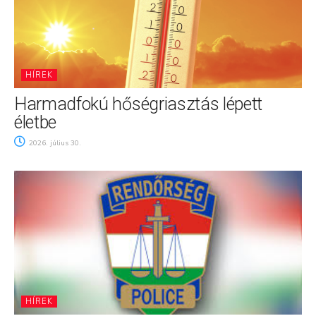
HÍREK
Harmadfokú hőségriasztás lépett
életbe
2026. július 30.
HÍREK