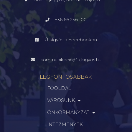
+36 66 256 100
Újkígyós a Fecebookon
kommunikacio@ujkigyos.hu
LEGFONTOSABBAK
FŐOLDAL
VÁROSUNK
ÖNKORMÁNYZAT
INTÉZMÉNYEK