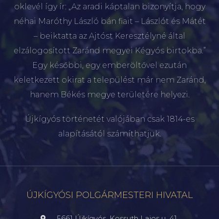
oklevél így ír: „Az aradi káptalan bizonyítja, hogy
néhai Maróthy László bán fiait – Lászlót és Mátét
– beiktatta az Ajtóst Keresztélyné által
elzálogosított Zaránd megyei Kégyós birtokba.”
Egy későbbi, egy emberöltővel ezután
keletkezett okirat a települést már nem Zaránd,
hanem Békés megye területére helyezi.
Újkígyós történetét valójában csak 1814-es
alapításától számíthatjuk.
ÚJKÍGYÓSI POLGÁRMESTERI HIVATAL
5661 Újkígyós, Kossuth Lajos u. 41.