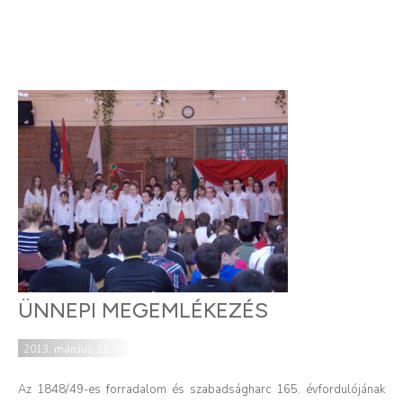
ÜNNEPI MEGEMLÉKEZÉS
2013. március 22.
Az 1848/49-es forradalom és szabadságharc 165. évfordulójának