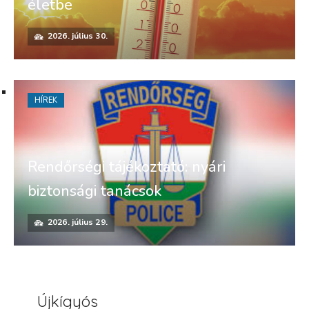
életbe
2026. július 30.
HÍREK
Rendőrségi tájékoztató: nyári
biztonsági tanácsok
2026. július 29.
Újkígyós