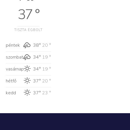
37 °
TISZTA ÉGBOLT
péntek
38°
20 °
szombat
34°
19 °
vasárnap
34°
19 °
hétfő
37°
20 °
kedd
37°
23 °