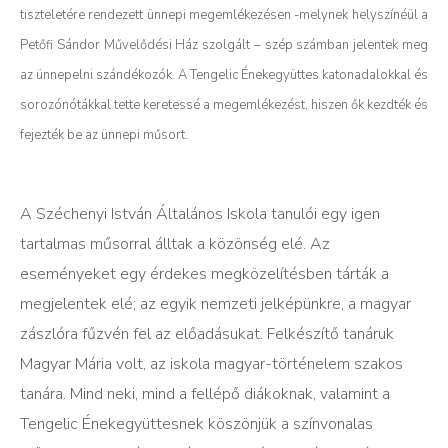
tiszteletére rendezett ünnepi megemlékezésen -melynek helyszínéül a
Petőfi Sándor Művelődési Ház szolgált – szép számban jelentek meg
az ünnepelni szándékozók. A Tengelic Énekegyüttes katonadalokkal és
sorozónótákkal tette keretessé a megemlékezést, hiszen ők kezdték és
fejezték be az ünnepi műsort.
A Széchenyi István Általános Iskola tanulói egy igen
tartalmas műsorral álltak a közönség elé. Az
eseményeket egy érdekes megközelítésben tárták a
megjelentek elé; az egyik nemzeti jelképünkre, a magyar
zászlóra fűzvén fel az előadásukat. Felkészítő tanáruk
Magyar Mária volt, az iskola magyar-történelem szakos
tanára. Mind neki, mind a fellépő diákoknak, valamint a
Tengelic Énekegyüttesnek köszönjük a színvonalas