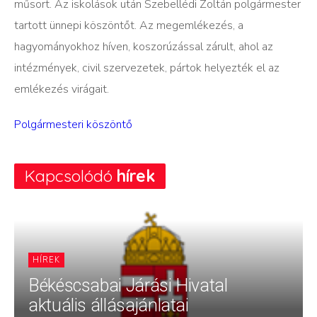
műsort. Az iskolások után Szebellédi Zoltán polgármester
tartott ünnepi köszöntőt. Az megemlékezés, a
hagyományokhoz híven, koszorúzással zárult, ahol az
intézmények, civil szervezetek, pártok helyezték el az
emlékezés virágait.
Polgármesteri köszöntő
Kapcsolódó
hírek
HÍREK
Békéscsabai Járási Hivatal
aktuális állásajánlatai