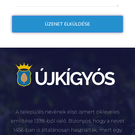
A település nevének első ismert okleveles
említése 1398-ból való. Bizonyos, hogy a nevet
1456-ban is általánosan használták, mert egy