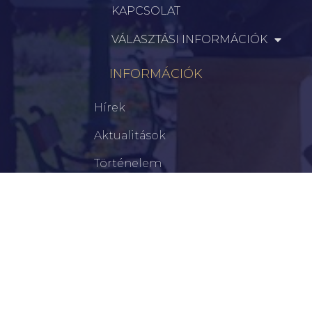
KAPCSOLAT
VÁLASZTÁSI INFORMÁCIÓK
INFORMÁCIÓK
Hírek
Aktualitások
Történelem
Infrastruktúra
Szervezetek
Civil Szervezetek
Hasznos Linkek