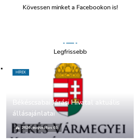
Kövessen minket a Facebookon is!
Legfrissebb
HÍREK
Békéscsabai Járási Hivatal aktuális
állásajánlatai
2026. augusztus 03.