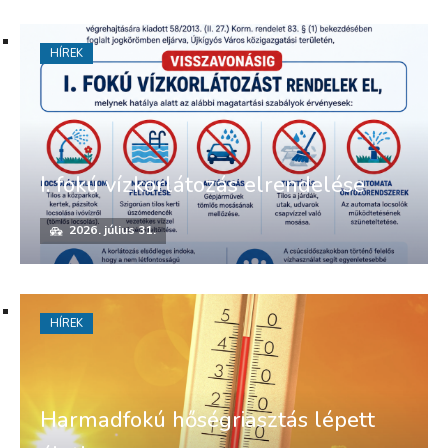
HÍREK
I. fokú vízkorlátozás elrendelése
2026. július 31.
HÍREK
Harmadfokú hőségriasztás lépett