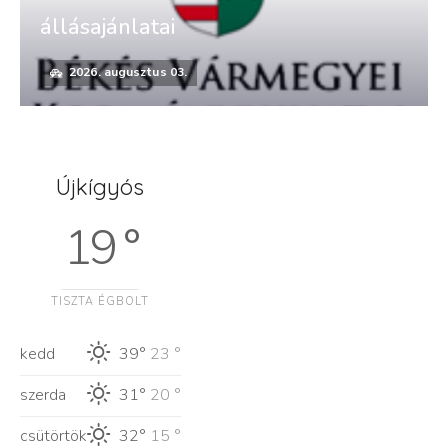
állásajánlatai
2026. augusztus 03.
Újkígyós
19 °
TISZTA ÉGBOLT
kedd
39°
23 °
szerda
31°
20 °
csütörtök
32°
15 °