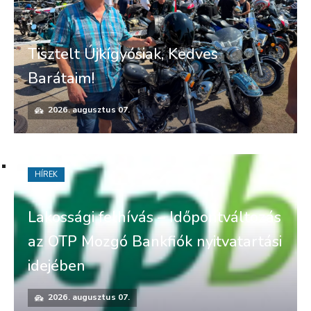
Tisztelt Újkígyósiak, Kedves
Barátaim!
2026. augusztus 07.
HÍREK
Lakossági felhívás – Időpontváltozás
az OTP Mozgó Bankfiók nyitvatartási
idejében
2026. augusztus 07.