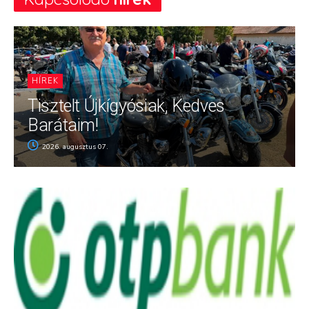
HÍREK
Tisztelt Újkígyósiak, Kedves
Barátaim!
2026. augusztus 07.