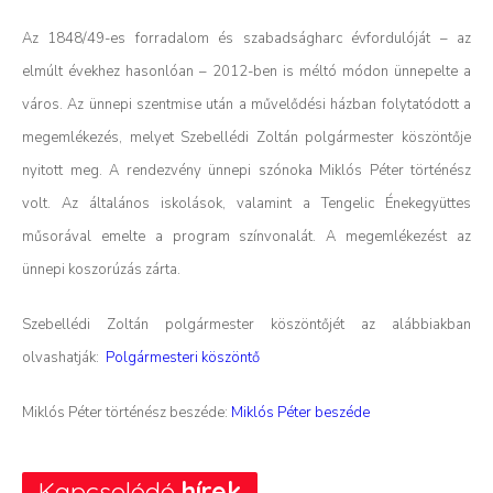
Az 1848/49-es forradalom és szabadságharc évfordulóját – az
elmúlt évekhez hasonlóan – 2012-ben is méltó módon ünnepelte a
város. Az ünnepi szentmise után a művelődési házban folytatódott a
megemlékezés, melyet Szebellédi Zoltán polgármester köszöntője
nyitott meg. A rendezvény ünnepi szónoka Miklós Péter történész
volt. Az általános iskolások, valamint a Tengelic Énekegyüttes
műsorával emelte a program színvonalát. A megemlékezést az
ünnepi koszorúzás zárta.
Szebellédi Zoltán polgármester köszöntőjét az alábbiakban
olvashatják:
Polgármesteri köszöntő
Miklós Péter történész beszéde:
Miklós Péter beszéde
Kapcsolódó
hírek