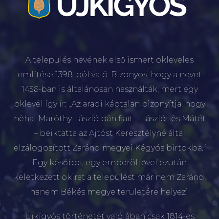
A település nevének első ismert okleveles
említése 1398-ból való. Bizonyos, hogy a nevet
1456-ban is általánosan használták, mert egy
oklevél így ír: „Az aradi káptalan bizonyítja, hogy
néhai Maróthy László bán fiait – Lászlót és Mátét
– beiktatta az Ajtóst Keresztélyné által
elzálogosított Zaránd megyei Kégyós birtokba.”
Egy későbbi, egy emberöltővel ezután
keletkezett okirat a települést már nem Zaránd,
hanem Békés megye területére helyezi.
Újkígyós történetét valójában csak 1814-es