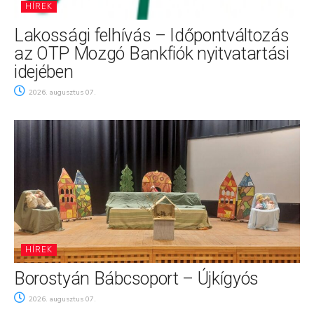
HÍREK
Lakossági felhívás – Időpontváltozás
az OTP Mozgó Bankfiók nyitvatartási
idejében
2026. augusztus 07.
HÍREK
Borostyán Bábcsoport – Újkígyós
2026. augusztus 07.