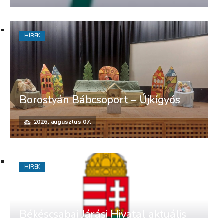
HÍREK
Borostyán Bábcsoport – Újkígyós
2026. augusztus 07.
HÍREK
Békéscsabai Járási Hivatal aktuális