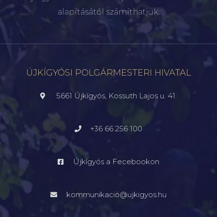
alapításától számíthatjuk.
ÚJKÍGYÓSI POLGÁRMESTERI HIVATAL
5661 Újkígyós, Kossuth Lajos u. 41.
+36 66 256 100
Újkígyós a Fecebookon
kommunikacio@ujkigyos.hu