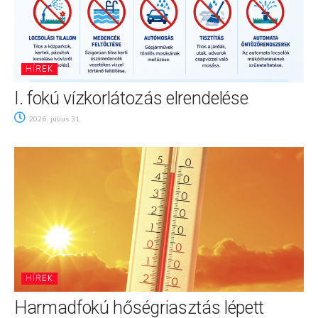
HÍREK
I. fokú vízkorlátozás elrendelése
2026. július 31.
HÍREK
Harmadfokú hőségriasztás lépett