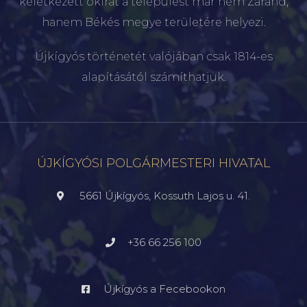
keletkezett okirat a települést már nem Zaránd,
hanem Békés megye területére helyezi.
Újkígyós történetét valójában csak 1814-es
alapításától számíthatjuk.
ÚJKÍGYÓSI POLGÁRMESTERI HIVATAL
5661 Újkígyós, Kossuth Lajos u. 41.
+36 66 256 100
Újkígyós a Fecebookon