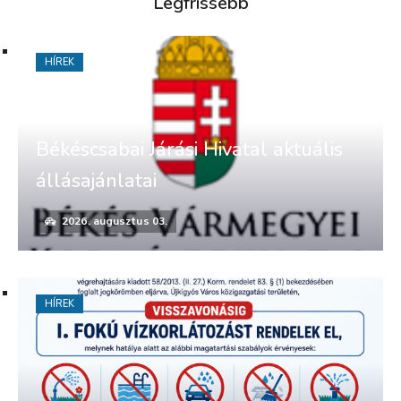
Legfrissebb
HÍREK
Békéscsabai Járási Hivatal aktuális
állásajánlatai
2026. augusztus 03.
HÍREK