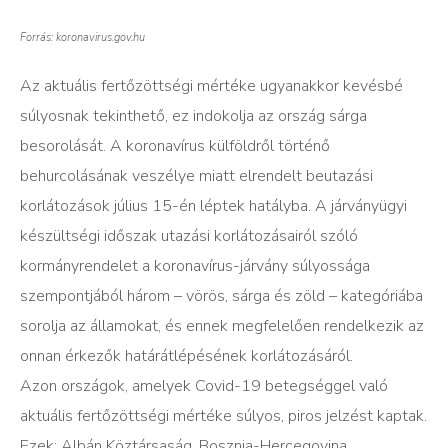
Forrás: koronavirus.gov.hu
Az aktuális fertőzöttségi mértéke ugyanakkor kevésbé
súlyosnak tekinthető, ez indokolja az ország sárga
besorolását. A koronavírus külföldről történő
behurcolásának veszélye miatt elrendelt beutazási
korlátozások július 15-én léptek hatályba. A járványügyi
készültségi időszak utazási korlátozásairól szóló
kormányrendelet a koronavírus-járvány súlyossága
szempontjából három – vörös, sárga és zöld – kategóriába
sorolja az államokat, és ennek megfelelően rendelkezik az
onnan érkezők határátlépésének korlátozásáról.
Azon országok, amelyek Covid-19 betegséggel való
aktuális fertőzöttségi mértéke súlyos, piros jelzést kaptak.
Ezek: Albán Köztársaság, Bosznia-Hercegovina,