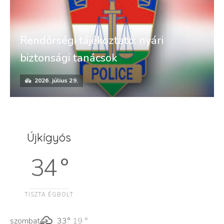
Rendőrségi tájékoztató: nyári
biztonsági tanácsok
2026. július 29.
Újkígyós
34 °
TISZTA ÉGBOLT
szombat
33°
19 °