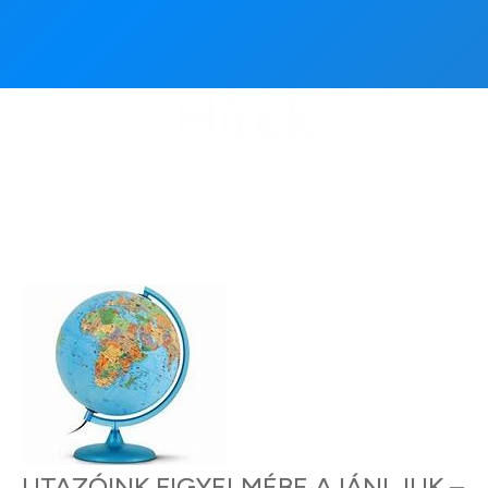
Hírek
UTAZÓINK FIGYELMÉBE AJÁNLJUK –