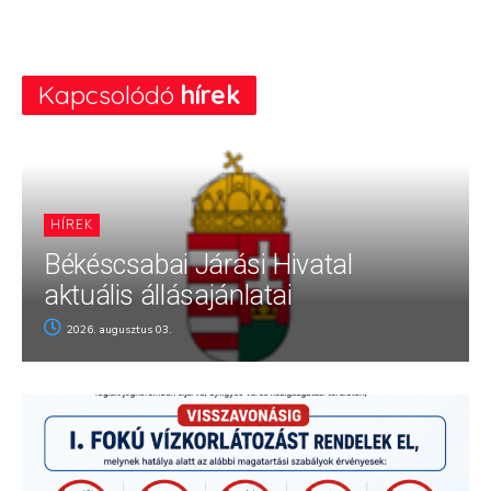
Kapcsolódó
hírek
HÍREK
Békéscsabai Járási Hivatal
aktuális állásajánlatai
2026. augusztus 03.