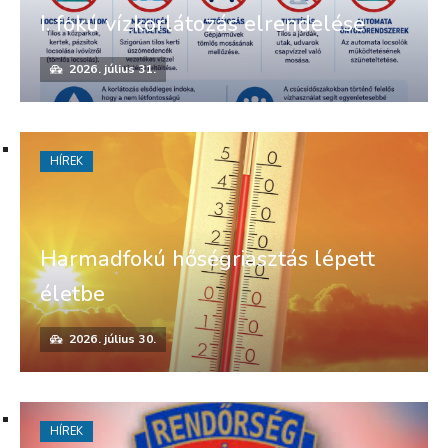
I. fokú vízkorlátozás elrendelése
2026. július 31.
HÍREK
Harmadfokú hőségriasztás lépett
életbe
2026. július 30.
HÍREK