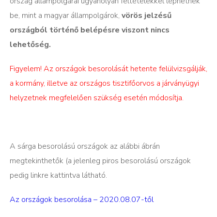
ország állampolgárai ugyanolyan feltételekkel léphetnek
be, mint a magyar állampolgárok,
vörös jelzésű
országból történő belépésre viszont nincs
lehetőség.
Figyelem! Az országok besorolását hetente felülvizsgálják,
a kormány, illetve az országos tisztifőorvos a járványügyi
helyzetnek megfelelően szükség esetén módosítja.
A sárga besorolású országok az alábbi ábrán
megtekinthetők (a jelenleg piros besorolású országok
pedig linkre kattintva látható.
Az országok besorolása – 2020.08.07-től