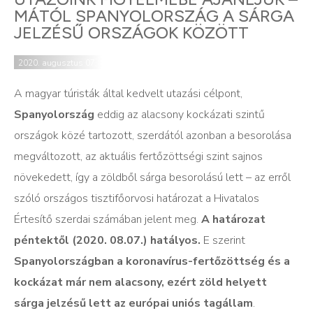
MÁTÓL SPANYOLORSZÁG A SÁRGA
JELZÉSŰ ORSZÁGOK KÖZÖTT
2020. augusztus 07.
A magyar túristák által kedvelt utazási célpont,
Spanyolország
eddig az alacsony kockázati szintű
országok közé tartozott, szerdától azonban a besorolása
megváltozott, az aktuális fertőzöttségi szint sajnos
növekedett, így a zöldből sárga besorolású lett – az erről
szóló országos tisztifőorvosi határozat a Hivatalos
Értesítő szerdai számában jelent meg.
A határozat
péntektől (2020. 08.07.) hatályos.
E szerint
Spanyolországban a koronavírus-fertőzöttség és a
kockázat már nem alacsony, ezért zöld helyett
sárga jelzésű lett az európai uniós tagállam
.