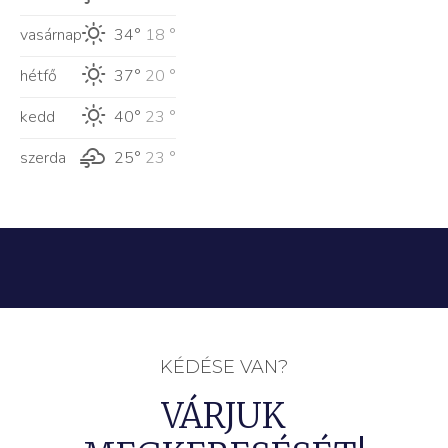
vasárnap
34°
18 °
hétfő
37°
20 °
kedd
40°
23 °
szerda
25°
23 °
KÉDÉSE VAN?
VÁRJUK