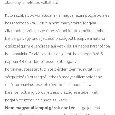
alacsony, a belépés vállalható.
Külön szabályok vonatkoznak a magyar állampolgárokra és
hozzátartozóikra, illetve a nem magyarokra. Magyar
állampolgár zöld jelzésű országból kontroll nélkül léphet
be; sárga vagy piros jelzésű országból belépve a határon
egészségügyi ellenőrzés alá vetik és 14 napos karanténba
kell vonulnia. Ez alól kivételt az jelent, ha a megelőző 5
napban 48 óra időeltéréssel két negatív
koronavírustesztet tud hitelt érdemlően felmutatni. A
sárga jelzésű országból érkező magyar állampolgár az
első koronavírustesztet követően szabadulhat a
karanténból, míg vörös jelzésű ország esetében két
negatív tesztre van ehhez szükség.
Nem magyar állampolgárok esetén
sárga jelzésű