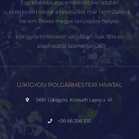
Egy későbbi, egy emberöltővel ezután
keletkezett okirat a települést már nem Zaránd,
hanem Békés megye területére helyezi.
Újkígyós történetét valójában csak 1814-es
alapításától számíthatjuk.
ÚJKÍGYÓSI POLGÁRMESTERI HIVATAL
5661 Újkígyós, Kossuth Lajos u. 41.
+36 66 256 100