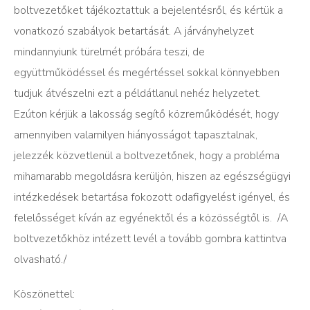
boltvezetőket tájékoztattuk a bejelentésről, és kértük a
vonatkozó szabályok betartását. A járványhelyzet
mindannyiunk türelmét próbára teszi, de
együttműködéssel és megértéssel sokkal könnyebben
tudjuk átvészelni ezt a példátlanul nehéz helyzetet.
Ezúton kérjük a lakosság segítő közreműködését, hogy
amennyiben valamilyen hiányosságot tapasztalnak,
jelezzék közvetlenül a boltvezetőnek, hogy a probléma
mihamarabb megoldásra kerüljön, hiszen az egészségügyi
intézkedések betartása fokozott odafigyelést igényel, és
felelősséget kíván az egyénektől és a közösségtől is. /A
boltvezetőkhöz intézett levél a tovább gombra kattintva
olvasható./
Köszönettel: