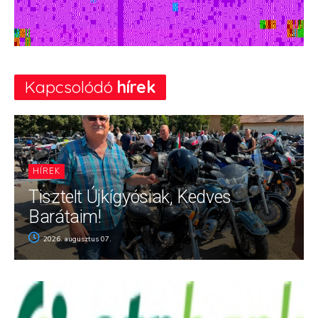
Kapcsolódó
hírek
HÍREK
Tisztelt Újkígyósiak, Kedves
Barátaim!
2026. augusztus 07.