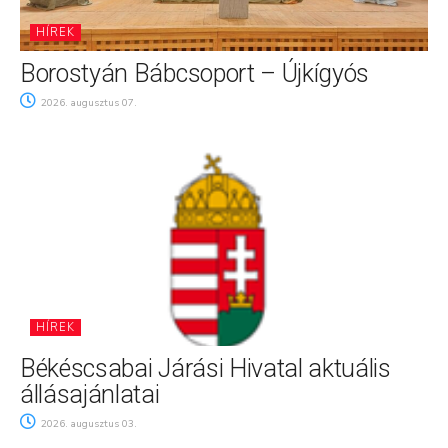
HÍREK
Borostyán Bábcsoport – Újkígyós
2026. augusztus 07.
HÍREK
Békéscsabai Járási Hivatal aktuális
állásajánlatai
2026. augusztus 03.