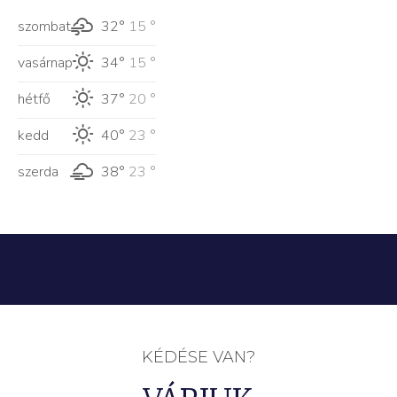
szombat
32°
15 °
vasárnap
34°
15 °
hétfő
37°
20 °
kedd
40°
23 °
szerda
38°
23 °
KÉDÉSE VAN?