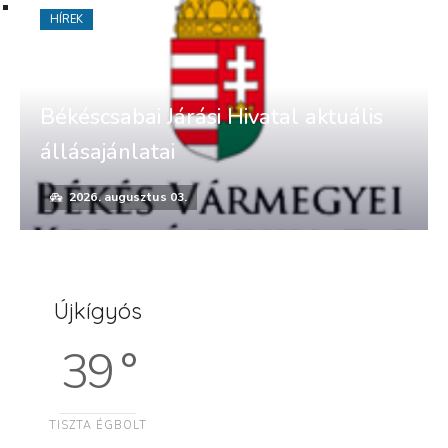
HÍREK
Békéscsabai Járási Hivatal aktuális
állásajánlatai
2026. augusztus 03.
Újkígyós
39 °
TISZTA ÉGBOLT