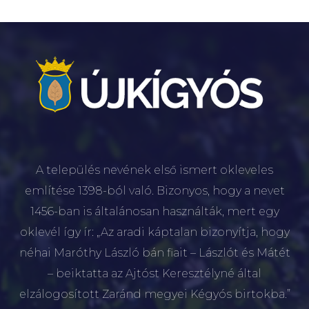
A település nevének első ismert okleveles
említése 1398-ból való. Bizonyos, hogy a nevet
1456-ban is általánosan használták, mert egy
oklevél így ír: „Az aradi káptalan bizonyítja, hogy
néhai Maróthy László bán fiait – Lászlót és Mátét
– beiktatta az Ajtóst Keresztélyné által
elzálogosított Zaránd megyei Kégyós birtokba.”