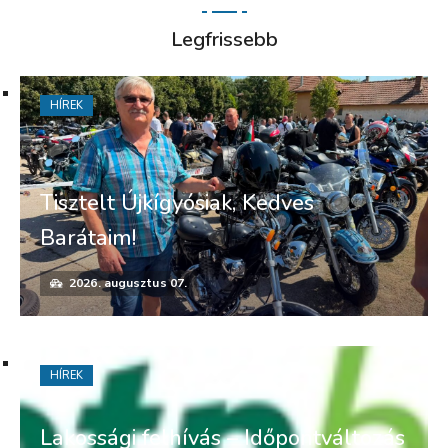
Legfrissebb
HÍREK
Tisztelt Újkígyósiak, Kedves
Barátaim!
2026. augusztus 07.
HÍREK
Lakossági felhívás – Időpontváltozás