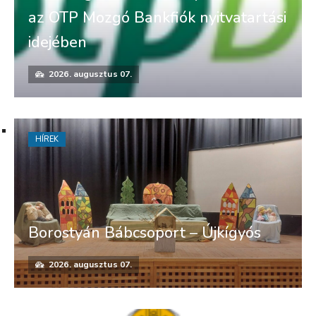
az OTP Mozgó Bankfiók nyitvatartási
idejében
2026. augusztus 07.
HÍREK
Borostyán Bábcsoport – Újkígyós
2026. augusztus 07.