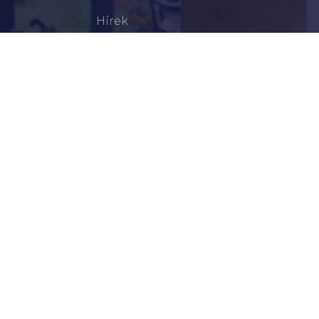
Hírek
Aktualitások
Történelem
Infrastruktúra
Szervezetek
Civil Szervezetek
Hasznos Linkek
LEGFRISSEBB
Tisztelt Újkígyósiak, Kedves Barátaim!
Lakossági Felhívás – Időpontváltozás Az OTP