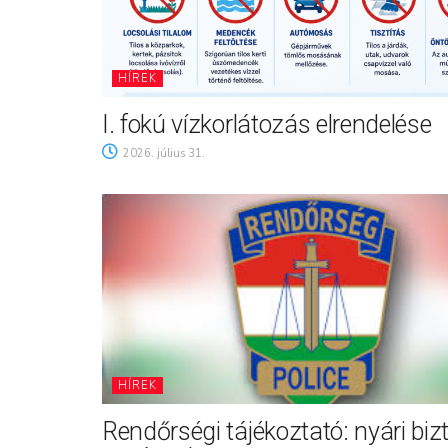
HÍREK
I. fokú vízkorlátozás elrendelése
2026. július 31.
HÍREK
Rendőrségi tájékoztató: nyári biz