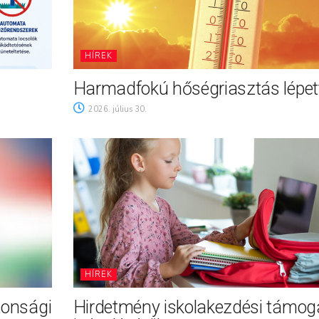
HÍREK
Harmadfokú hőségriasztás lépett
2026. július 30.
HÍREK
tonsági
Hirdetmény iskolakezdési támog