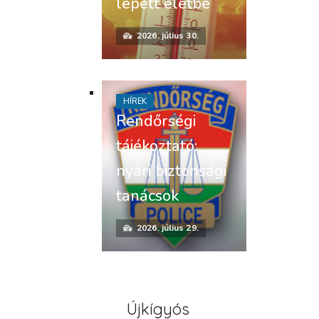
lépett életbe
2026. július 30.
HÍREK
Rendőrségi
tájékoztató:
nyári biztonsági
tanácsok
2026. július 29.
Újkígyós