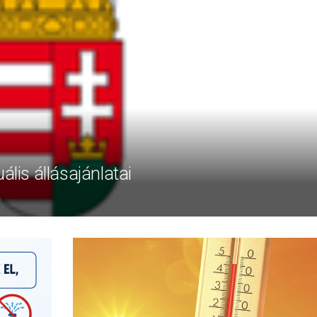
ális állásajánlatai