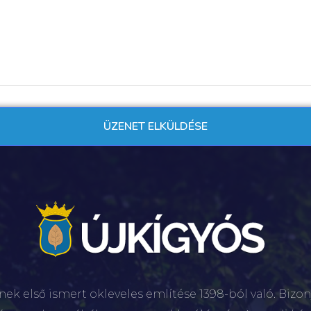
nek első ismert okleveles említése 1398-ból való. Bizon