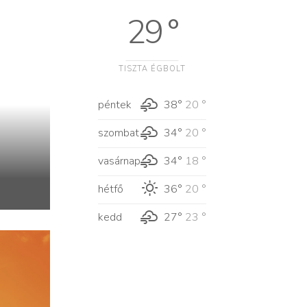
29 °
TISZTA ÉGBOLT
péntek
38°
20 °
szombat
34°
20 °
vasárnap
34°
18 °
hétfő
36°
20 °
kedd
27°
23 °