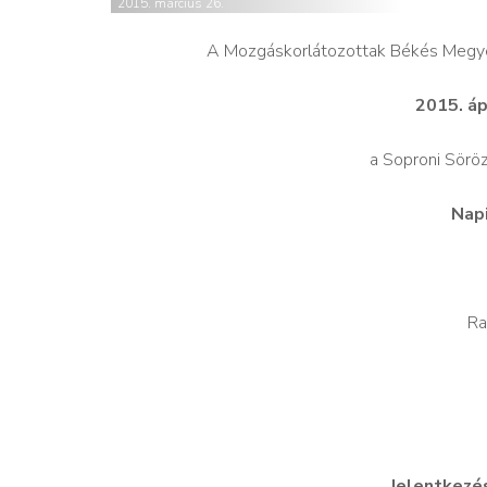
2015. március 26.
A Mozgáskorlátozottak Békés Megyei
2015. áp
a Soproni Sörö
Nap
Ra
Jelentkezés