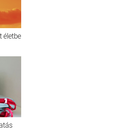
 életbe
atás