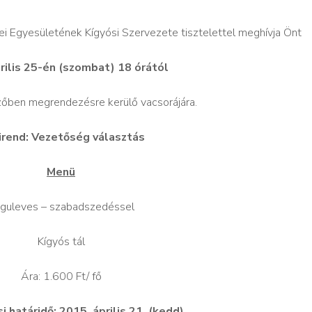
 Egyesületének Kígyósi Szervezete tisztelettel meghívja Önt
rilis 25-én (szombat) 18 órától
zőben megrendezésre kerülő vacsorájára.
irend: Vezetőség választás
Menü
guleves – szabadszedéssel
Kígyós tál
Ára: 1.600 Ft/ fő
i határidő: 2015. április 21. (kedd)