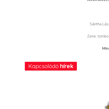
Sántha Lás
Zene, tombol
Min
Kapcsolódó
hírek