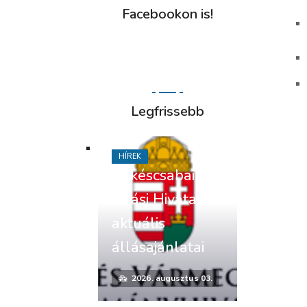
Facebookon is!
Legfrissebb
HÍREK
Békéscsabai
Járási Hivatal
aktuális
állásajánlatai
2026. augusztus 03.