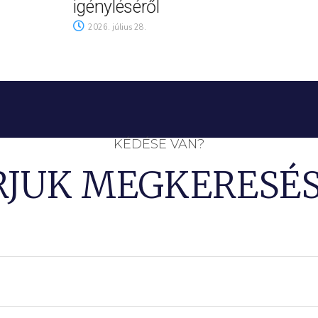
igényléséről
2026. július 28.
KÉDÉSE VAN?
RJUK MEGKERESÉS