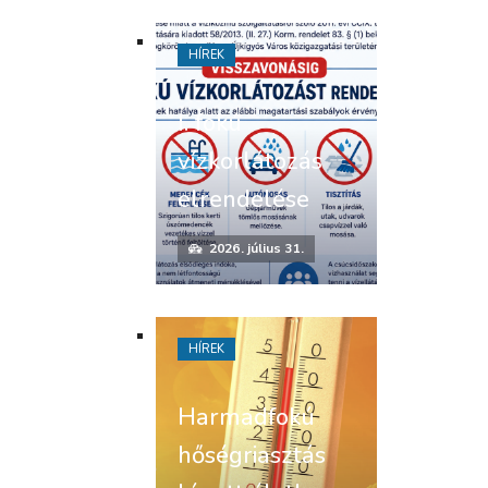
HÍREK
I. fokú
vízkorlátozás
elrendelése
2026. július 31.
HÍREK
Harmadfokú
hőségriasztás