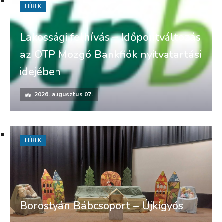
HÍREK
Lakossági felhívás – Időpontváltozás
az OTP Mozgó Bankfiók nyitvatartási
idejében
2026. augusztus 07.
HÍREK
Borostyán Bábcsoport – Újkígyós