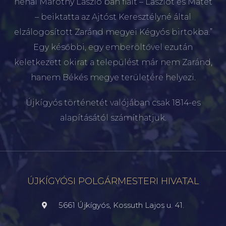
néhai Maróthy László bán fiait – Lászlót és Mátét
– beiktatta az Ajtóst Keresztélyné által
elzálogosított Zaránd megyei Kégyós birtokba.”
Egy későbbi, egy emberöltővel ezután
keletkezett okirat a települést már nem Zaránd,
hanem Békés megye területére helyezi.
Újkígyós történetét valójában csak 1814-es
alapításától számíthatjuk.
ÚJKÍGYÓSI POLGÁRMESTERI HIVATAL
5661 Újkígyós, Kossuth Lajos u. 41.