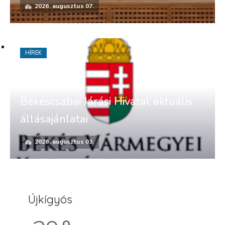
2026. augusztus 07.
HÍREK
Békéscsabai Járási Hivatal aktuális
állásajánlatai
2026. augusztus 03.
Újkígyós