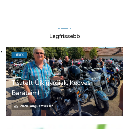
Legfrissebb
HÍREK
Tisztelt Újkígyósiak, Kedves
Barátaim!
2026. augusztus 07.