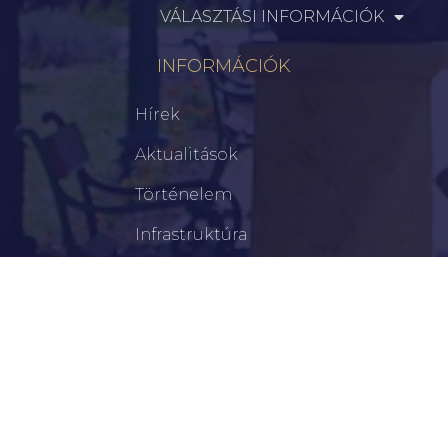
VÁLASZTÁSI INFORMÁCIÓK
INFORMÁCIÓK
Hírek
Aktualitások
Történelem
Infrastruktúra
Szervezetek
Civil Szervezetek
Hasznos Linkek
LEGFRISSEBB