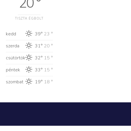
20 °
TISZTA ÉGBOLT
kedd
39°
23 °
szerda
31°
20 °
csütörtök
32°
15 °
péntek
33°
15 °
szombat
19°
18 °