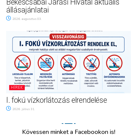
Békéscsabai Járási Hivatal aktuális
állásajánlatai
2026. augusztus 03.
HÍREK
I. fokú vízkorlátozás elrendelése
2026. július 31.
Kövessen minket a Facebookon is!