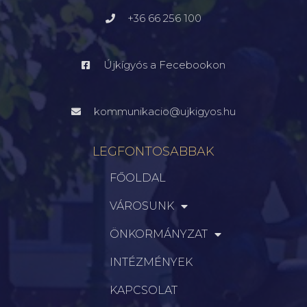
+36 66 256 100
Újkígyós a Fecebookon
kommunikacio@ujkigyos.hu
LEGFONTOSABBAK
FŐOLDAL
VÁROSUNK
ÖNKORMÁNYZAT
INTÉZMÉNYEK
KAPCSOLAT