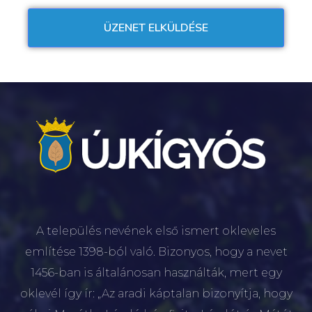
A település nevének első ismert okleveles
említése 1398-ból való. Bizonyos, hogy a nevet
1456-ban is általánosan használták, mert egy
oklevél így ír: „Az aradi káptalan bizonyítja, hogy