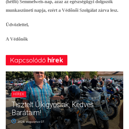
(hétfő) Semmelweis-nap, azaz az egészségügyi dolgozók
munkaszüneti napja, ezért a Védőnői Szolgálat zárva lesz.
Üdvözlettel,
A Védőnők
Kapcsolódó
hírek
HÍREK
Tisztelt Újkígyósiak, Kedves
Barátaim!
2026. augusztus 07.