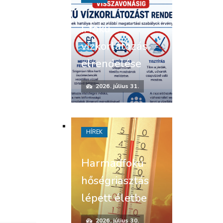
I. fokú
vízkorlátozás
elrendelése
2026. július 31.
HÍREK
Harmadfokú
hőségriasztás
lépett életbe
2026. július 30.