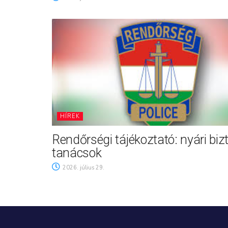
HÍREK
Rendőrségi tájékoztató: nyári biz
tanácsok
2026. július 29.