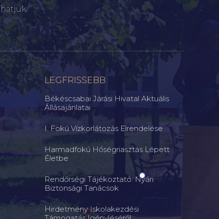
hatjuk.
LEGFRISSEBB
Békéscsabai Járási Hivatal Aktuális
Állásajánlatai
I. Fokú Vízkorlátozás Elrendelése
Harmadfokú Hőségriasztás Lépett
Életbe
Rendőrségi Tájékoztató: Nyári
Biztonsági Tanácsok
Hirdetmény Iskolakezdési
Támogatás Igényléséről