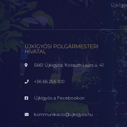
Újkígy
ÚJKÍGYÓSI POLGÁRMESTERI
HIVATAL
5661 Újkígyós, Kossuth Lajos u. 41.
+36 66 256 100
Újkígyós a Fecebookon
kommunikacio@ujkigyos.hu