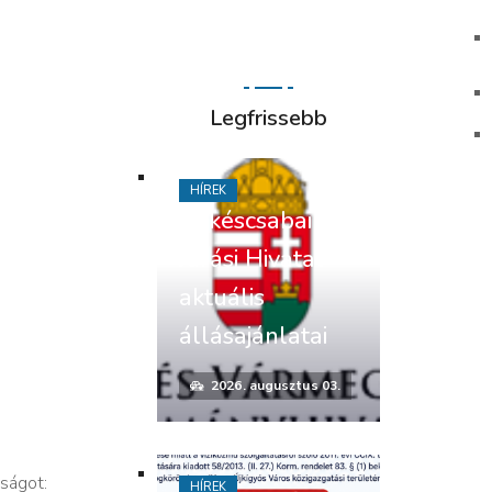
Legfrissebb
HÍREK
Békéscsabai
Járási Hivatal
aktuális
állásajánlatai
2026. augusztus 03.
ságot:
HÍREK