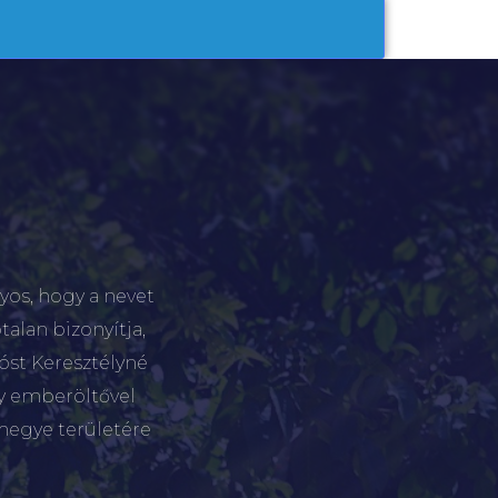
yos, hogy a nevet
talan bizonyítja,
tóst Keresztélyné
gy emberöltővel
megye területére