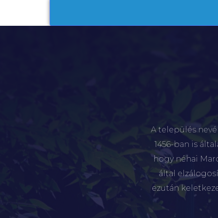
A település nevé
1456-ban is álta
hogy néhai Marót
által elzálogo
ezután keletkez