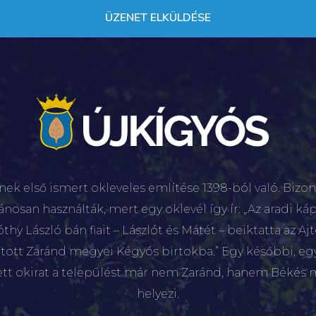
nek első ismert okleveles említése 1398-ból való. Bizon
lánosan használták, mert egy oklevél így ír: „Az aradi káp
hy László bán fiait – Lászlót és Mátét – beiktatta az Aj
sított Zaránd megyei Kégyós birtokba.” Egy későbbi, e
ett okirat a települést már nem Zaránd, hanem Békés 
helyezi.