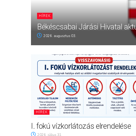
HÍREK
Békéscsabai Járási Hivatal aktu
2026. augusztus 03.
HÍREK
I. fokú vízkorlátozás elrendelése
2026. július 31.