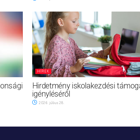
HÍREK
tonsági
Hirdetmény iskolakezdési támog
igényléséről
2026. július 28.