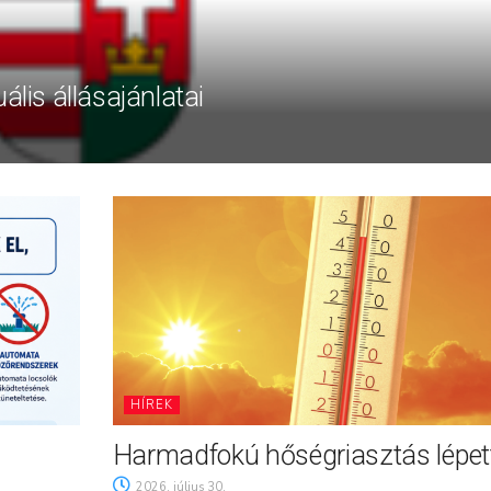
ális állásajánlatai
HÍREK
Harmadfokú hőségriasztás lépett
2026. július 30.