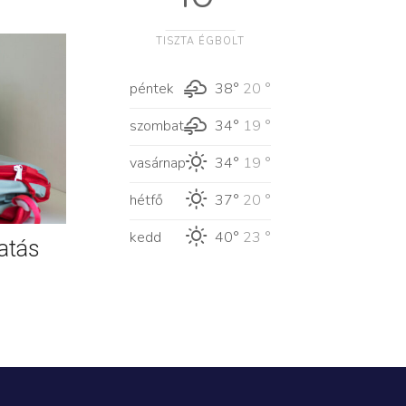
TISZTA ÉGBOLT
péntek
38°
20 °
szombat
34°
19 °
vasárnap
34°
19 °
hétfő
37°
20 °
kedd
40°
23 °
atás