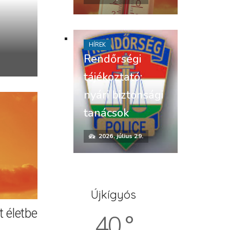
HÍREK
Rendőrségi
tájékoztató:
nyári biztonsági
tanácsok
2026. július 29.
Újkígyós
 életbe
40 °