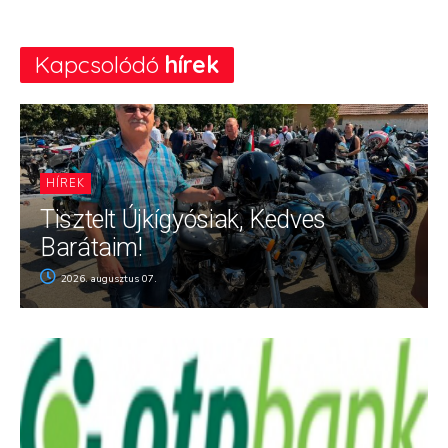
Kapcsolódó
hírek
HÍREK
Tisztelt Újkígyósiak, Kedves
Barátaim!
2026. augusztus 07.