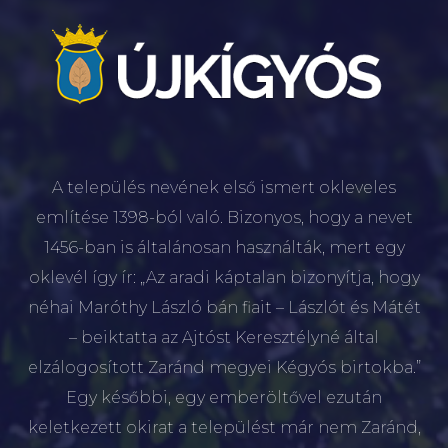
A település nevének első ismert okleveles
említése 1398-ból való. Bizonyos, hogy a nevet
1456-ban is általánosan használták, mert egy
oklevél így ír: „Az aradi káptalan bizonyítja, hogy
néhai Maróthy László bán fiait – Lászlót és Mátét
– beiktatta az Ajtóst Keresztélyné által
elzálogosított Zaránd megyei Kégyós birtokba.”
Egy későbbi, egy emberöltővel ezután
keletkezett okirat a települést már nem Zaránd,