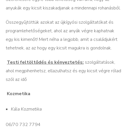
anyukák egy kicsit kiszakadjanak a mindennapi rohanásból.
Összegyűjtöttük azokat az újkígyósi szolgáltatókat és
programlehetőségeket, ahol az anyák végre kaphatnak
egy kis kimenőt! Mert néha a legjobb, amit a családjukért
tehetnek, az az hogy egy kicsit magukra is gondolnak.
Testi feltöltődés és kényeztetés:
szolgáltatások,
ahol megpihenhetsz, ellazulhatsz és egy kicsit végre rólad
szól az idő
Kozmetika
Kála Kozmetika
06/70 732 7794