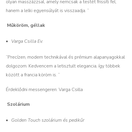
olyan masszázzsal, amely nemcsak a testét frissíti fel,
hanem a lelki egyensúlyát is visszaadja. “
Műköröm, géllak
Varga Csilla Ev.
“Precízen, modern technikával és prémium alapanyagokkal
dolgozom. Kedvencem a letisztult elegancia, így többek
között a francia köröm is. “
Érdeklődni messengeren: Varga Csilla
Szolárium
Golden Touch szolárium és pedikűr