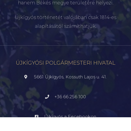
hanem Békés megye területére helyezi.
Újkígyós történetét valójában csak 1814-es
alapításától számíthatjuk.
ÚJKÍGYÓSI POLGÁRMESTERI HIVATAL
5661 Újkígyós, Kossuth Lajos u. 41.
+36 66 256 100
Újkígyós a Fecebookon