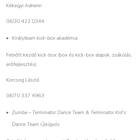
Kékegyi Adrienn
06/30 422 0344
Királyteam kick-box akadémia
Felnőtt kezdő kick-box (box és kick-box alapok, zsákolás,
erőfejlesztés)
Korcsog László
06/70 337 4963
Zumba – Terminator Dance Team & Terminator Kid’s
Dance Team Újkígyós