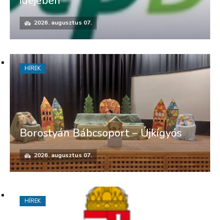
idejében
2026. augusztus 07.
HÍREK
Borostyán Bábcsoport – Újkígyós
2026. augusztus 07.
HÍREK