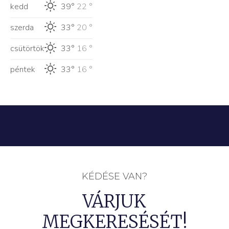
kedd
39°
22 °
szerda
33°
20 °
csütörtök
33°
16 °
péntek
33°
16 °
KÉDÉSE VAN?
VÁRJUK
MEGKERESÉSÉT!