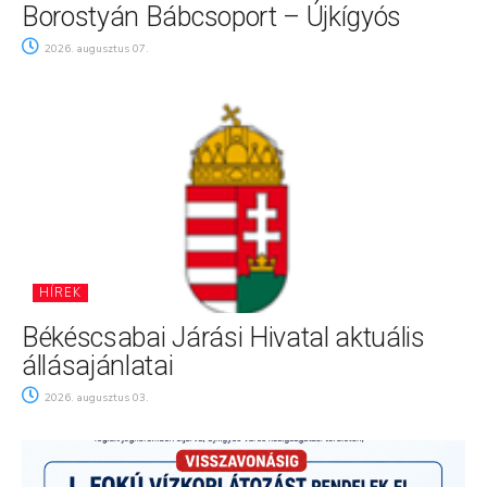
Borostyán Bábcsoport – Újkígyós
2026. augusztus 07.
HÍREK
Békéscsabai Járási Hivatal aktuális
állásajánlatai
2026. augusztus 03.