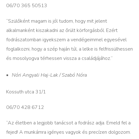
06/70 365 50513
“Szülőként magam is jól tudom, hogy mit jelent
alkalmanként kiszakadni az őrült körforgásból. Ezért
fodrászatomban igyekszem a vendégeimmel egyesével
foglalkozni, hogy a szép haján túl, a lelke is felfrissülhessen
és mosolyogva térhessen vissza a családjájához.”
Nóri Angyali Haj-Lak / Szabó Nóra
Kossuth utca 31/1
06/70 428 6712
“Az életben a legjobb tanácsot a fodrász adja. Emeld fel a
fejed! A munkámra igényes vagyok és precízen dolgozom.