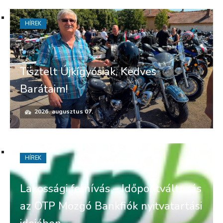
HÍREK
Tisztelt Újkígyósiak, Kedves
Barátaim!
2026. augusztus 07.
HÍREK
Lakossági felhívás – Időpontváltozás
az OTP Mozgó Bankfiók nyitvatartási