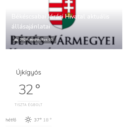
Békéscsabai Járási Hivatal aktuális
állásajánlatai
2026. augusztus 03.
Újkígyós
32 °
TISZTA ÉGBOLT
hétfő
37°
18 °