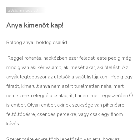
2026. március 30.
Anya kimenőt kap!
Boldog anya=boldog család
Reggel rohanás, napközben ezer feladat, este pedig még
mindig van aki kér valamit, aki mesét akar, aki ölelést. Az
anyák legtöbbször az utolsók a saját listájukon . Pedig egy
fáradt, kimerült anya nem azért türelmetlen néha, mert
nem szereti eléggé a családját, hanem mert egyszerűen Ő
is ember. Olyan ember, akinek szüksége van pihenésre,
feltöltődésre, csendes percekre, vagy csak egy finom
kávéra.
Szerencsére egyre több lehetőség van arra, hogy az