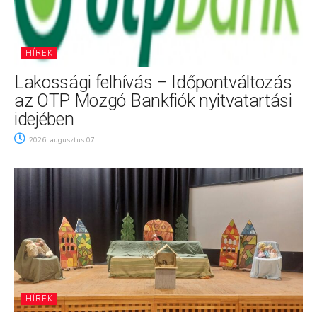
HÍREK
Lakossági felhívás – Időpontváltozás
az OTP Mozgó Bankfiók nyitvatartási
idejében
2026. augusztus 07.
HÍREK