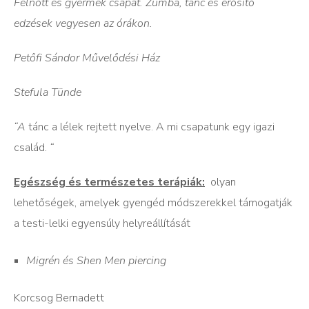
Felnőtt és gyermek csapat. Zumba, tánc és erősítő
edzések vegyesen az órákon.
Petőfi Sándor Művelődési Ház
Stefula Tünde
“A
tánc a lélek rejtett nyelve. A mi csapatunk egy igazi
család.
“
Egészség és természetes terápiák:
olyan
lehetőségek, amelyek gyengéd módszerekkel támogatják
a testi-lelki egyensúly helyreállítását
Migrén és Shen Men piercing
Korcsog Bernadett