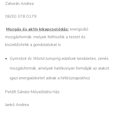
Zahorán Andrea
06/30 378 0179
Mozgás és aktív kikapcsolódás:
energizáló
mozgásformák, melyek felfrissítik a testet és
kiszellőztetik a gondolatokat is
Gymstick és World Jumping edzések
lendületes, zenés
mozgásformák, amelyek hatékonyan formálják az alakot,
igazi energialöketet adnak a hétköznapokhoz
Petőfi Sándor Művelődési Ház
Jankó Andrea