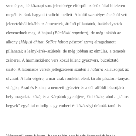
személyes, hétköznapi sors jelentősége eltörpül az ősök által hitelesen
megélt és ránk hagyott tradíció mellett. A költő személyes életéből vett
jelenetekből inkább az átmenetek, áttűnő pillantatok, határhelyzetek
elevenednek meg. A hajnal (
Pünkösdi napvárta
), de még inkább az
alkony (
Májusi áhítat, Szűkre húzott pásztori szem
) elragadtatott
pillanatai; a leánykérés–születés, de még jobban az elmúlás, a temetés
zsánerei. A harminckilenc vers közül kilenc gyászvers, búcsúztató,
sirató. A látomásos versek jellegzetesen szintén a
határra
kalauzolják az
olvasót. A falu végére, a már csak romként elénk táruló pásztori–tanyasi
világba, Arad és Radna, a nemzeti gyásztér és a dél-alföldi búcsújáró
hely magaslata közé, és a Kárpátok gyepűjére, Etelközbe, ahol a „táltos
hegyek” egyúttal mindig nagy emberi és közösségi drámák tanúi is.