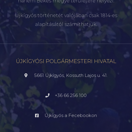
hanem Békés megye területére helyezi.
Újkígyós történetét valójában csak 1814-es
alapításától számíthatjuk.
ÚJKÍGYÓSI POLGÁRMESTERI HIVATAL
5661 Újkígyós, Kossuth Lajos u. 41.
+36 66 256 100
Újkígyós a Fecebookon