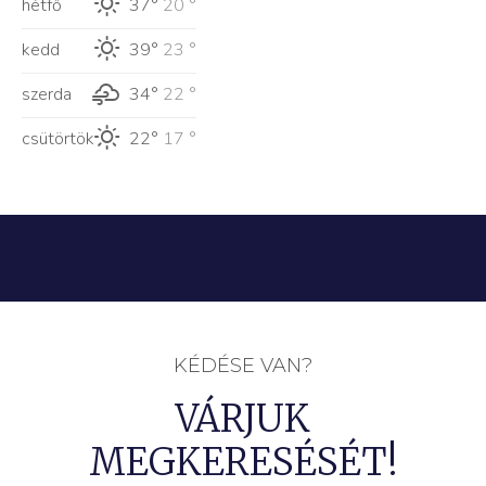
hétfő
37°
20 °
kedd
39°
23 °
szerda
34°
22 °
csütörtök
22°
17 °
KÉDÉSE VAN?
VÁRJUK
MEGKERESÉSÉT!