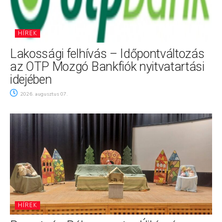
HÍREK
Lakossági felhívás – Időpontváltozás
az OTP Mozgó Bankfiók nyitvatartási
idejében
2026. augusztus 07.
HÍREK