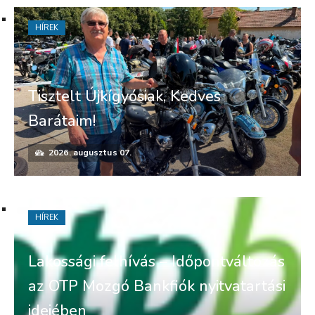
HÍREK
Tisztelt Újkígyósiak, Kedves
Barátaim!
2026. augusztus 07.
HÍREK
Lakossági felhívás – Időpontváltozás
az OTP Mozgó Bankfiók nyitvatartási
idejében