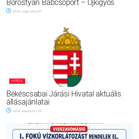
Borostyán Bábcsoport – Újkígyós
2026. augusztus 07.
HÍREK
Békéscsabai Járási Hivatal aktuális
állásajánlatai
2026. augusztus 03.