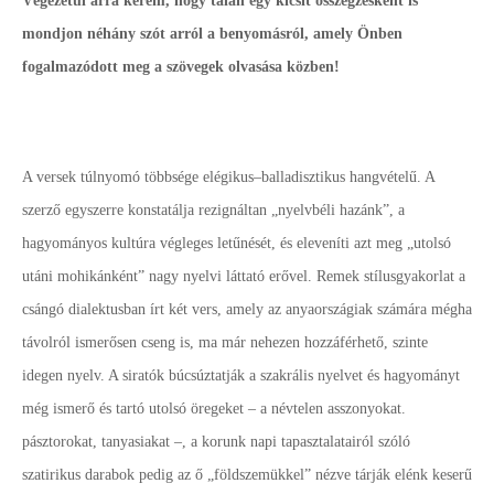
Végezetül arra kérem, hogy talán egy kicsit összegzésként is
mondjon néhány szót arról a benyomásról, amely Önben
fogalmazódott meg a szövegek olvasása közben!
A versek túlnyomó többsége elégikus–balladisztikus hangvételű. A
szerző egyszerre konstatálja rezignáltan „nyelvbéli hazánk”, a
hagyományos kultúra végleges letűnését, és eleveníti azt meg „utolsó
utáni mohikánként” nagy nyelvi láttató erővel. Remek stílusgyakorlat a
csángó dialektusban írt két vers, amely az anyaországiak számára mégha
távolról ismerősen cseng is, ma már nehezen hozzáférhető, szinte
idegen nyelv. A siratók búcsúztatják a szakrális nyelvet és hagyományt
még ismerő és tartó utolsó öregeket – a névtelen asszonyokat.
pásztorokat, tanyasiakat –, a korunk napi tapasztalatairól szóló
szatirikus darabok pedig az ő „földszemükkel” nézve tárják elénk keserű