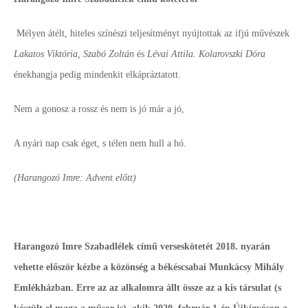
Mélyen átélt, hiteles színészi teljesítményt nyújtottak az ifjú művészek
Lakatos Viktória, Szabó Zoltán
és
Lévai Attila. Kolarovszki Dóra
énekhangja pedig mindenkit elkápráztatott.
Nem a gonosz a rossz és nem is jó már a jó,
A nyári nap csak éget, s télen nem hull a hó.
(Harangozó Imre: Advent előtt)
Harangozó Imre Szabadlélek című verseskötetét 2018. nyarán
vehette először kézbe a közönség a békéscsabai Munkácsy Mihály
Emlékházban. Erre az az alkalomra állt össze az a kis társulat (s