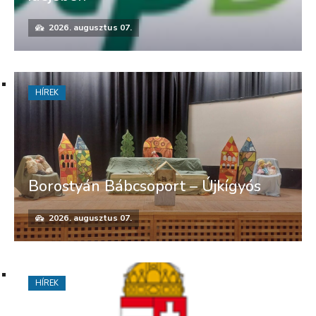
2026. augusztus 07.
HÍREK
Borostyán Bábcsoport – Újkígyós
2026. augusztus 07.
HÍREK