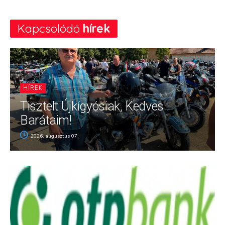
Kapcsolódó
hírek
HÍREK
Tisztelt Újkígyósiak, Kedves
Barátaim!
2026. augusztus 07.