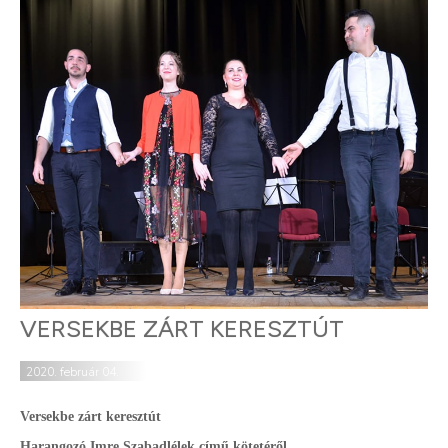
VERSEKBE ZÁRT KERESZTÚT
2020. február 04.
Versekbe zárt keresztút
Harangozó Imre Szabadlélek című kötetéről