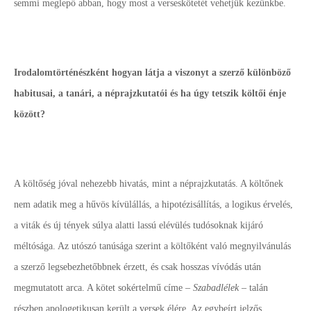
semmi meglepő abban, hogy most a verseskötetét vehetjük kezünkbe.
Irodalomtörténészként hogyan látja a viszonyt a szerző különböző
habitusai, a tanári, a néprajzkutatói és ha úgy tetszik költői énje
között?
A költőség jóval nehezebb hivatás, mint a néprajzkutatás. A költőnek
nem adatik meg a hűvös kívülállás, a hipotézisállítás, a logikus érvelés,
a viták és új tények súlya alatti lassú elévülés tudósoknak kijáró
méltósága. Az utószó tanúsága szerint a költőként való megnyilvánulás
a szerző legsebezhetőbbnek érzett, és csak hosszas vívódás után
megmutatott arca. A kötet sokértelmű címe –
Szabadlélek
– talán
részben apologetikusan került a versek élére. Az egybeírt jelzős