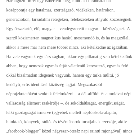
Harangozó Imrét úgy ismertem meg, mint aki fáradhatatlan
középpontja egy hatalmas, szerteágazó, vidékeken, határokon,
generációkon, társadalmi rétegeken, felekezeteken átnyúló közösségnek.
Egy összetartó, élő, magyar – vendégszerető magyar – közösségnek. A
szerző közismerten magnetikus hatású mesemondó is, és ha megszólal,
akkor a mese már nem mese többé: nincs, aki kételkedne az igazában.
Ha vele vagyunk egy társaságban, akkor egy pillanatig sem kételkedünk
abban, hogy nemcsak egymás útját véletlenül keresztező, egymás felé
okkal bizalmatlan idegenek vagyunk, hanem egy tarka múltú, jó
kedélyű, erős identitású közösség tagjai. Megszokásból
néprajzkutatóként szoktuk felcímkézni – a dél-alföldi és a moldvai népi
vallásosság elismert szakértője –, de sokoldalúságát, energikusságát,
lelki gazdagságát ismerve (egyebek mellett népfőiskola-alapító,
hitoktató, könyvek, rádió- és tévéműsorok tucatjainak szerzője, aktív
„facebook-blogger” közel négyezer-ötszáz napi szintű rajongóval) nincs