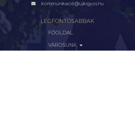
kommunikacio@ujkigyos.hu
LEGFONTOSABBAK
FŐOLDAL
VÁROSUNK
ÖNKORMÁNYZAT
INTÉZMÉNYEK
KAPCSOLAT
VÁLASZTÁSI INFORMÁCIÓK
INFORMÁCIÓK
Hírek