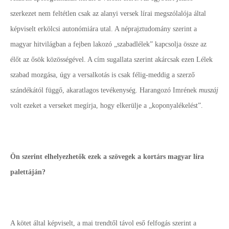
szerkezet nem feltétlen csak az alanyi versek lírai megszólalója által
képviselt erkölcsi autonómiára utal. A néprajztudomány szerint a
magyar hitvilágban a fejben lakozó „szabadlélek” kapcsolja össze az
élőt az ősök közösségével. A cím sugallata szerint akárcsak ezen Lélek
szabad mozgása, úgy a versalkotás is csak félig-meddig a szerző
szándékától függő, akaratlagos tevékenység. Harangozó Imrének
muszáj
volt ezeket a verseket megírja, hogy elkerülje a „koponyalékelést”.
Ön szerint elhelyezhetők ezek a szövegek a kortárs magyar líra
palettáján?
A kötet által képviselt, a mai trendtől távol eső felfogás szerint a