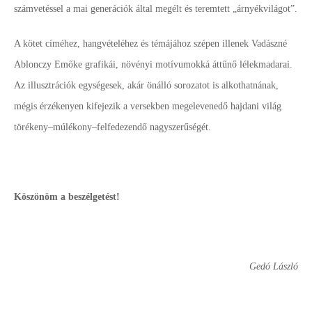
számvetéssel a mai generációk által megélt és teremtett „árnyékvilágot”.
A kötet címéhez, hangvételéhez és témájához szépen illenek Vadászné
Ablonczy Emőke grafikái, növényi motívumokká áttűnő lélekmadarai.
Az illusztrációk egységesek, akár önálló sorozatot is alkothatnának,
mégis érzékenyen kifejezik a versekben megelevenedő hajdani világ
törékeny–múlékony–felfedezendő nagyszerűségét.
Köszönöm a beszélgetést!
Gedó László