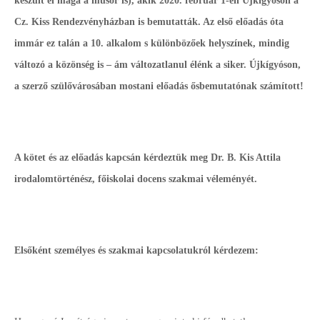
készült el maga a műsor is), akik 2020. február 1-én Újkígyóson a
Cz. Kiss Rendezvényházban is bemutatták. Az első előadás óta
immár ez talán a 10. alkalom s különbözőek helyszínek, mindig
változó a közönség is – ám változatlanul élénk a siker. Újkígyóson,
a szerző szülővárosában mostani előadás ősbemutatónak számított!
A kötet és az előadás kapcsán kérdeztük meg Dr. B. Kis Attila
irodalomtörténész, főiskolai docens szakmai véleményét.
Elsőként személyes és szakmai kapcsolatukról kérdezem: