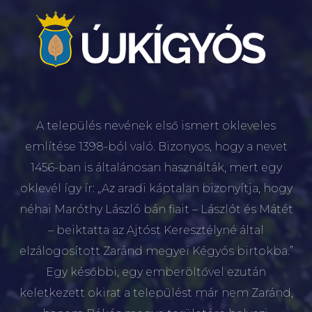
A település nevének első ismert okleveles
említése 1398-ból való. Bizonyos, hogy a nevet
1456-ban is általánosan használták, mert egy
oklevél így ír: „Az aradi káptalan bizonyítja, hogy
néhai Maróthy László bán fiait – Lászlót és Mátét
– beiktatta az Ajtóst Keresztélyné által
elzálogosított Zaránd megyei Kégyós birtokba.”
Egy későbbi, egy emberöltővel ezután
keletkezett okirat a települést már nem Zaránd,