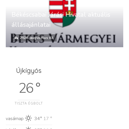
Békéscsabai Járási Hivatal aktuális
állásajánlatai
2026. augusztus 03.
Újkígyós
26 °
TISZTA ÉGBOLT
vasárnap
34°
17 °