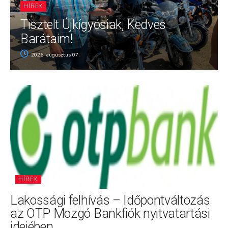
HÍREK
Tisztelt Újkígyósiak, Kedves
Barátaim!
2026. augusztus 07.
HÍREK
Lakossági felhívás – Időpontváltozás
az OTP Mozgó Bankfiók nyitvatartási
idejében