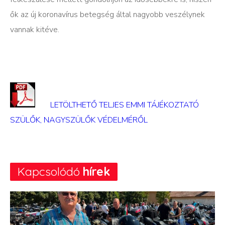
ők az új koronavírus betegség által nagyobb veszélynek
vannak kitéve.
LETÖLTHETŐ TELJES EMMI TÁJÉKOZTATÓ
SZÜLŐK, NAGYSZÜLŐK VÉDELMÉRŐL
Kapcsolódó
hírek