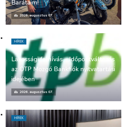
Barátaim!
2026. augusztus 07.
HÍREK
Lakossági felhívás – Időpontváltozás
az OTP Mozgó Bankfiók nyitvatartási
idejében
2026. augusztus 07.
HÍREK