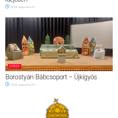
2026. augusztus 07.
HÍREK
Borostyán Bábcsoport – Újkígyós
2026. augusztus 07.