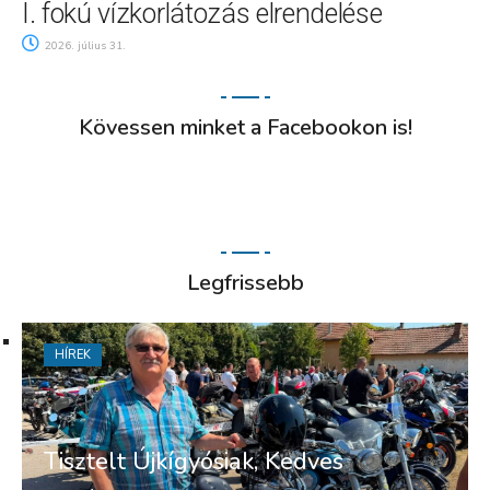
I. fokú vízkorlátozás elrendelése
2026. július 31.
Kövessen minket a Facebookon is!
Legfrissebb
HÍREK
Tisztelt Újkígyósiak, Kedves