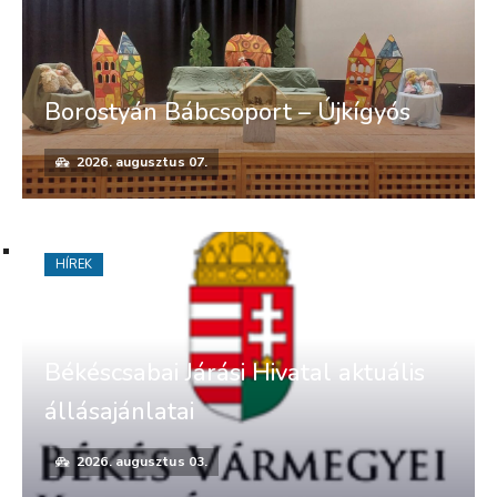
Borostyán Bábcsoport – Újkígyós
2026. augusztus 07.
HÍREK
Békéscsabai Járási Hivatal aktuális
állásajánlatai
2026. augusztus 03.