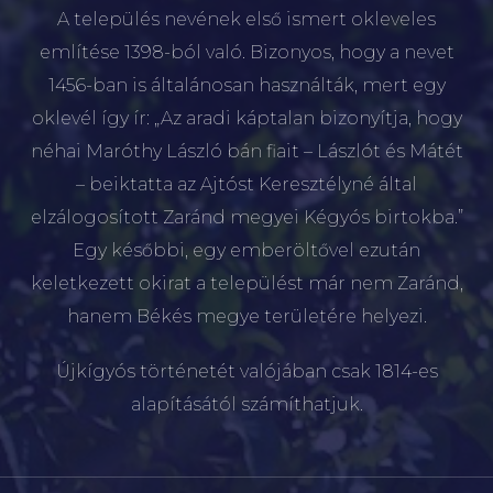
A település nevének első ismert okleveles
említése 1398-ból való. Bizonyos, hogy a nevet
1456-ban is általánosan használták, mert egy
oklevél így ír: „Az aradi káptalan bizonyítja, hogy
néhai Maróthy László bán fiait – Lászlót és Mátét
– beiktatta az Ajtóst Keresztélyné által
elzálogosított Zaránd megyei Kégyós birtokba.”
Egy későbbi, egy emberöltővel ezután
keletkezett okirat a települést már nem Zaránd,
hanem Békés megye területére helyezi.
Újkígyós történetét valójában csak 1814-es
alapításától számíthatjuk.