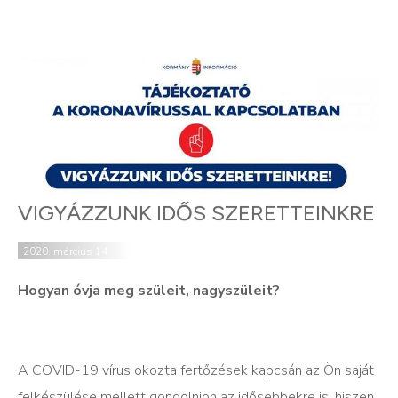
VIGYÁZZUNK IDŐS SZERETTEINKRE
2020. március 14.
Hogyan óvja meg szüleit, nagyszüleit?
A COVID-19 vírus okozta fertőzések kapcsán az Ön saját
felkészülése mellett gondolnjon az idősebbekre is, hiszen