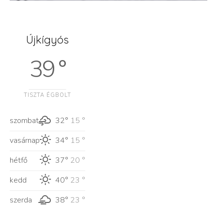
Újkígyós
39 °
TISZTA ÉGBOLT
szombat
32°
15 °
vasárnap
34°
15 °
hétfő
37°
20 °
kedd
40°
23 °
szerda
38°
23 °