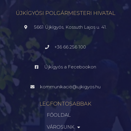
ÚJKÍGYÓSI POLGÁRMESTERI HIVATAL
5661 Újkígyós, Kossuth Lajos u. 41.
+36 66 256 100
Újkígyós a Fecebookon
kommunikacio@ujkigyos.hu
LEGFONTOSABBAK
FŐOLDAL
VÁROSUNK