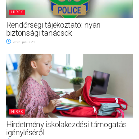
HÍREK
Rendőrségi tájékoztató: nyári
biztonsági tanácsok
2026. július 29.
HÍREK
Hirdetmény iskolakezdési támogatás
igényléséről