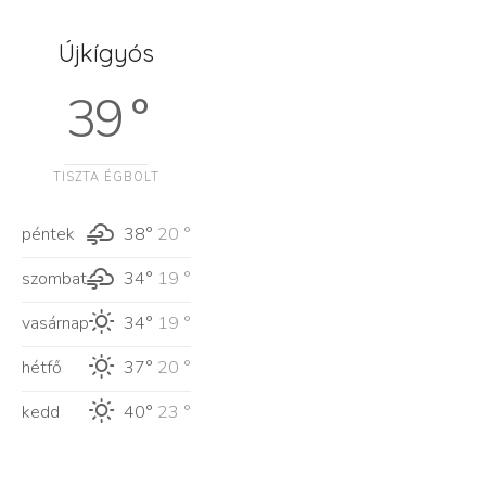
Újkígyós
39 °
TISZTA ÉGBOLT
péntek
38°
20 °
szombat
34°
19 °
vasárnap
34°
19 °
hétfő
37°
20 °
kedd
40°
23 °