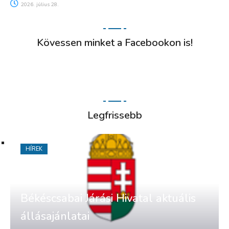
2026. július 28.
Kövessen minket a Facebookon is!
Legfrissebb
HÍREK
Békéscsabai Járási Hivatal aktuális
állásajánlatai