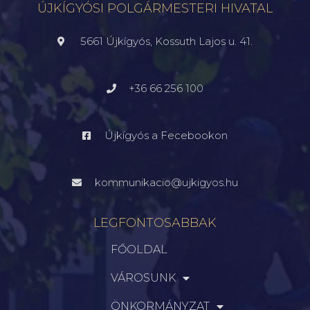
ÚJKÍGYÓSI POLGÁRMESTERI HIVATAL
5661 Újkígyós, Kossuth Lajos u. 41.
+36 66 256 100
Újkígyós a Fecebookon
kommunikacio@ujkigyos.hu
LEGFONTOSABBAK
FŐOLDAL
VÁROSUNK
ÖNKORMÁNYZAT