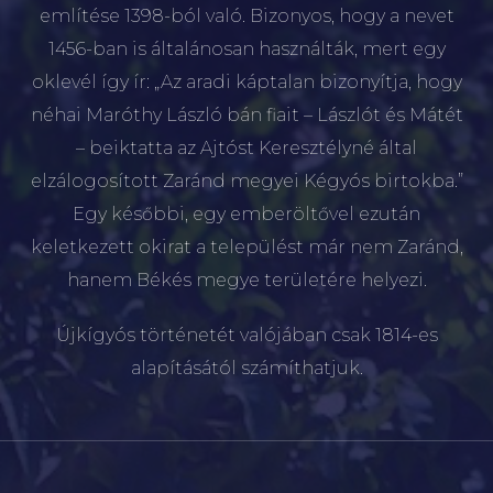
említése 1398-ból való. Bizonyos, hogy a nevet
1456-ban is általánosan használták, mert egy
oklevél így ír: „Az aradi káptalan bizonyítja, hogy
néhai Maróthy László bán fiait – Lászlót és Mátét
– beiktatta az Ajtóst Keresztélyné által
elzálogosított Zaránd megyei Kégyós birtokba.”
Egy későbbi, egy emberöltővel ezután
keletkezett okirat a települést már nem Zaránd,
hanem Békés megye területére helyezi.
Újkígyós történetét valójában csak 1814-es
alapításától számíthatjuk.