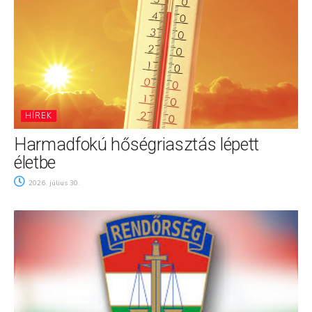
HÍREK
Harmadfokú hőségriasztás lépett
életbe
2026. július 30.