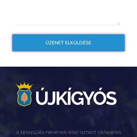
A település nevének első ismert okleveles