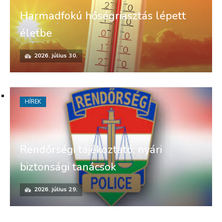
Harmadfokú hőségriasztás lépett
életbe
2026. július 30.
HÍREK
Rendőrségi tájékoztató: nyári
biztonsági tanácsok
2026. július 29.