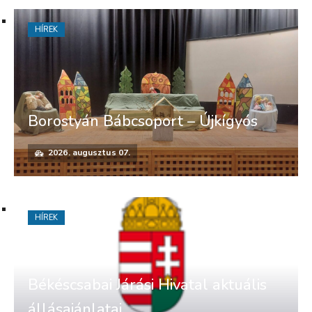
HÍREK
Borostyán Bábcsoport – Újkígyós
2026. augusztus 07.
HÍREK
Békéscsabai Járási Hivatal aktuális
állásajánlatai