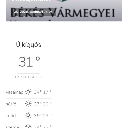
2026. augusztus 03.
Újkígyós
31 °
TISZTA ÉGBOLT
vasárnap
34°
17 °
hétfő
37°
20 °
kedd
39°
23 °
szerda
34°
22 °