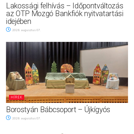
Lakossági felhívás – Időpontváltozás
az OTP Mozgó Bankfiók nyitvatartási
idejében
2026. augusztus 07.
HÍREK
Borostyán Bábcsoport – Újkígyós
2026. augusztus 07.