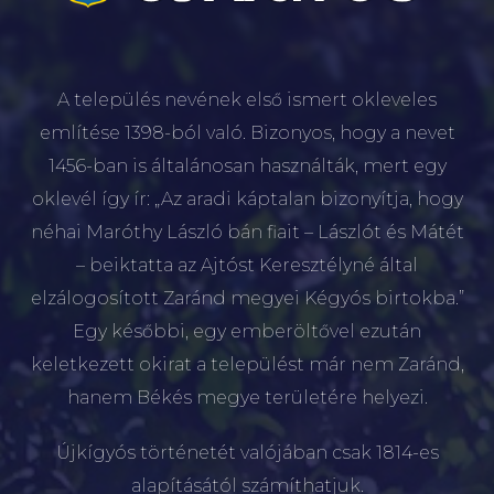
A település nevének első ismert okleveles
említése 1398-ból való. Bizonyos, hogy a nevet
1456-ban is általánosan használták, mert egy
oklevél így ír: „Az aradi káptalan bizonyítja, hogy
néhai Maróthy László bán fiait – Lászlót és Mátét
– beiktatta az Ajtóst Keresztélyné által
elzálogosított Zaránd megyei Kégyós birtokba.”
Egy későbbi, egy emberöltővel ezután
keletkezett okirat a települést már nem Zaránd,
hanem Békés megye területére helyezi.
Újkígyós történetét valójában csak 1814-es
alapításától számíthatjuk.