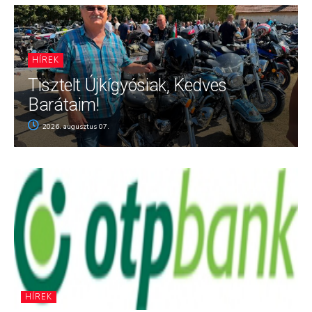
HÍREK
Tisztelt Újkígyósiak, Kedves
Barátaim!
2026. augusztus 07.
HÍREK