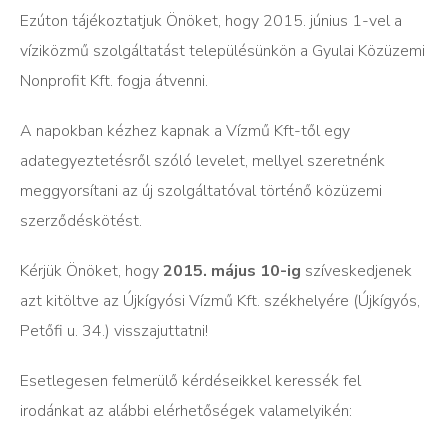
Ezúton tájékoztatjuk Önöket, hogy 2015. június 1-vel a
víziközmű szolgáltatást településünkön a Gyulai Közüzemi
Nonprofit Kft. fogja átvenni.
A napokban kézhez kapnak a Vízmű Kft-től egy
adategyeztetésről szóló levelet, mellyel szeretnénk
meggyorsítani az új szolgáltatóval történő közüzemi
szerződéskötést.
Kérjük Önöket, hogy
2015. május 10-ig
szíveskedjenek
azt kitöltve az Újkígyósi Vízmű Kft. székhelyére (Újkígyós,
Petőfi u. 34.) visszajuttatni!
Esetlegesen felmerülő kérdéseikkel keressék fel
irodánkat az alábbi elérhetőségek valamelyikén: