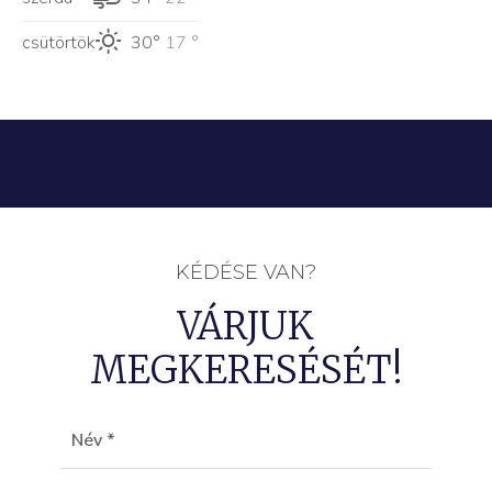
csütörtök
30°
17 °
KÉDÉSE VAN?
VÁRJUK
MEGKERESÉSÉT!