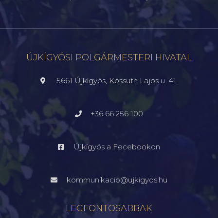
ÚJKÍGYÓSI POLGÁRMESTERI HIVATAL
5661 Újkígyós, Kossuth Lajos u. 41.
+36 66 256 100
Újkígyós a Fecebookon
kommunikacio@ujkigyos.hu
LEGFONTOSABBAK