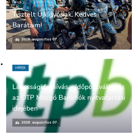
Tisztelt Újkígyósiak, Kedves
Barátaim!
2026. augusztus 07.
HÍREK
Lakossági felhívás – Időpontváltozás
az OTP Mozgó Bankfiók nyitvatartási
idejében
2026. augusztus 07.