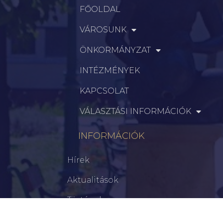
FŐOLDAL
VÁROSUNK
ÖNKORMÁNYZAT
INTÉZMÉNYEK
KAPCSOLAT
VÁLASZTÁSI INFORMÁCIÓK
INFORMÁCIÓK
Hírek
Aktualitások
Történelem
Infrastruktúra