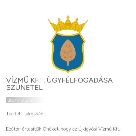
VÍZMŰ KFT. ÜGYFÉLFOGADÁSA
SZÜNETEL
2014. május 07.
Tisztelt Lakosság!
Ezúton értesítjük Önöket, hogy az Újkígyósi Vízmű Kft.