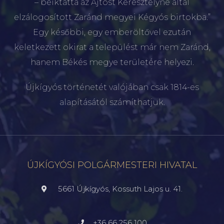
– beiktatta az Ajtóst Keresztélyné által
elzálogosított Zaránd megyei Kégyós birtokba.”
Egy későbbi, egy emberöltővel ezután
keletkezett okirat a települést már nem Zaránd,
hanem Békés megye területére helyezi.
Újkígyós történetét valójában csak 1814-es
alapításától számíthatjuk.
ÚJKÍGYÓSI POLGÁRMESTERI HIVATAL
5661 Újkígyós, Kossuth Lajos u. 41.
+36 66 256 100