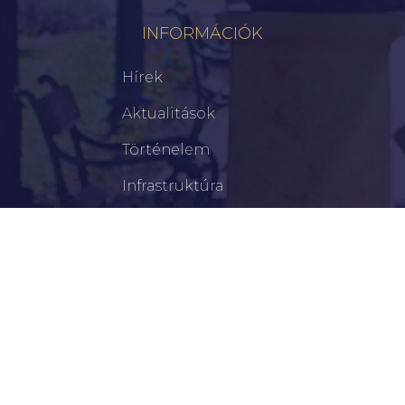
INFORMÁCIÓK
Hírek
Aktualitások
Történelem
Infrastruktúra
Szervezetek
Civil Szervezetek
Hasznos Linkek
LEGFRISSEBB