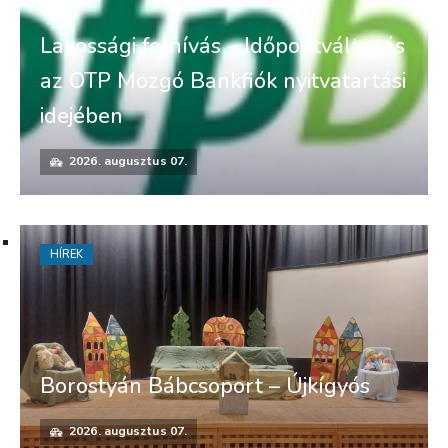
Lakossági felhívás – Időpontváltozás
az OTP Mozgó Bankfiók nyitvatartási
idejében
2026. augusztus 07.
HÍREK
Borostyán Bábcsoport – Újkígyós
2026. augusztus 07.