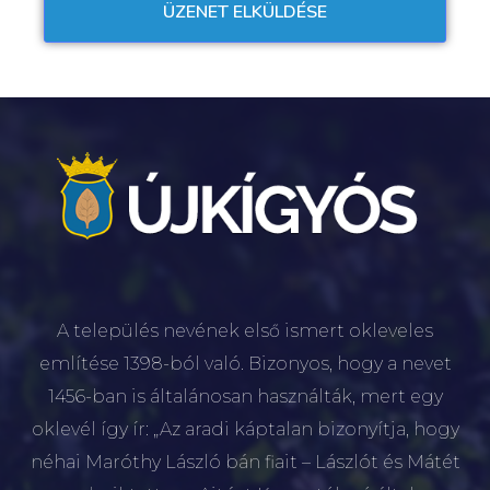
A település nevének első ismert okleveles
említése 1398-ból való. Bizonyos, hogy a nevet
1456-ban is általánosan használták, mert egy
oklevél így ír: „Az aradi káptalan bizonyítja, hogy
néhai Maróthy László bán fiait – Lászlót és Mátét