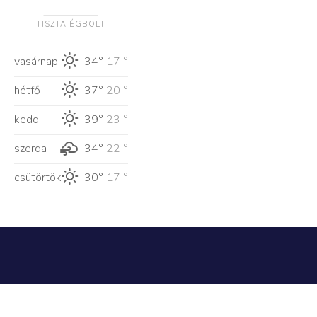
TISZTA ÉGBOLT
vasárnap
34°
17 °
hétfő
37°
20 °
kedd
39°
23 °
szerda
34°
22 °
csütörtök
30°
17 °