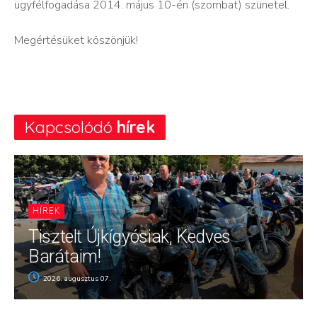
ügyfélfogadása 2014. május 10-én (szombat) szünetel.
Megértésüket köszönjük!
Kapcsolódó
hírek
HÍREK
Tisztelt Újkígyósiak, Kedves
Barátaim!
2026. augusztus 07.