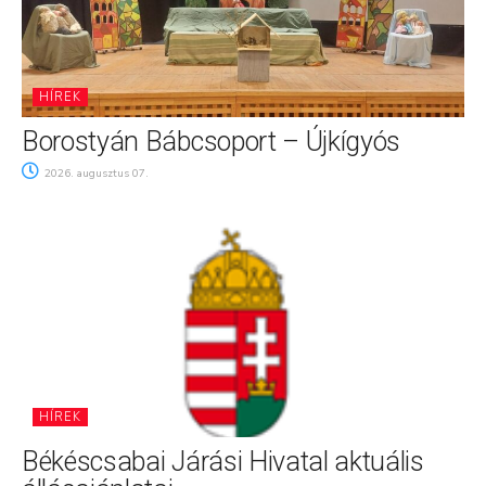
HÍREK
Borostyán Bábcsoport – Újkígyós
2026. augusztus 07.
HÍREK
Békéscsabai Járási Hivatal aktuális