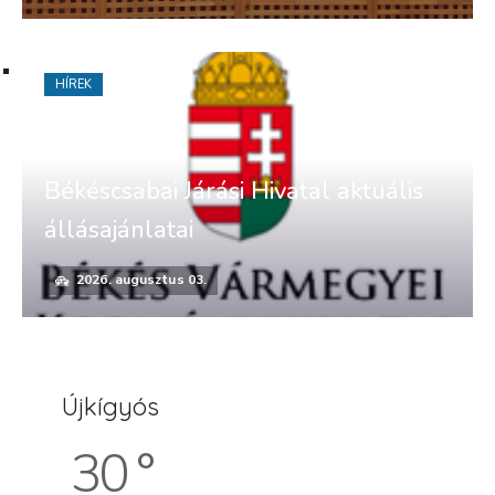
HÍREK
Békéscsabai Járási Hivatal aktuális
állásajánlatai
2026. augusztus 03.
Újkígyós
30 °