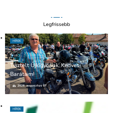
Legfrissebb
HÍREK
Tisztelt Újkígyósiak, Kedves
Barátaim!
2026. augusztus 07.
HÍREK