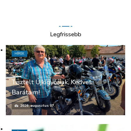
Legfrissebb
HÍREK
Tisztelt Újkígyósiak, Kedves
Barátaim!
2026. augusztus 07.