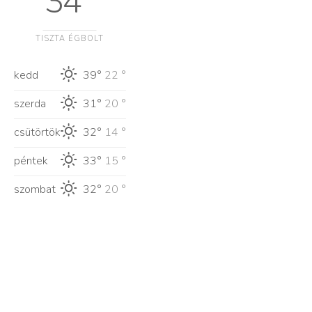
34 °
TISZTA ÉGBOLT
kedd
39°
22 °
szerda
31°
20 °
csütörtök
32°
14 °
péntek
33°
15 °
szombat
32°
20 °