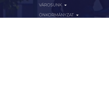
VÁROSUNK
ÖNKORMÁNYZAT
INTÉZMÉNYEK
KAPCSOLAT
VÁLASZTÁSI INFORMÁCIÓK
INFORMÁCIÓK
Hírek
Aktualitások
Történelem
Infrastruktúra
Szervezetek