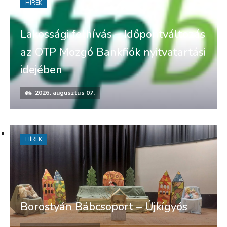
HÍREK
Lakossági felhívás – Időpontváltozás
az OTP Mozgó Bankfiók nyitvatartási
idejében
2026. augusztus 07.
HÍREK
Borostyán Bábcsoport – Újkígyós