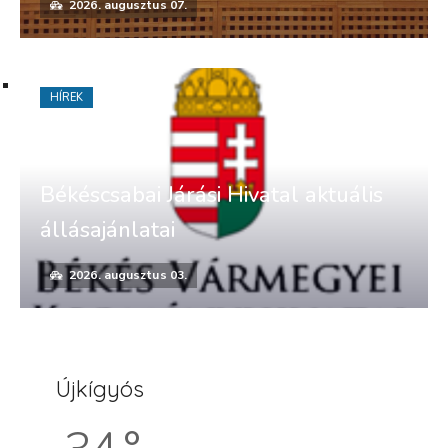
2026. augusztus 07.
HÍREK
Békéscsabai Járási Hivatal aktuális
állásajánlatai
2026. augusztus 03.
Újkígyós