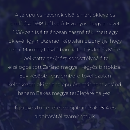
A település nevének első ismert okleveles
említése 1398-ból való. Bizonyos, hogy a nevet
1456-ban is általánosan használták, mert egy
oklevél így ír: „Az aradi káptalan bizonyítja, hogy
néhai Maróthy László bán fiait – Lászlót és Mátét
– beiktatta az Ajtóst Keresztélyné által
elzálogosított Zaránd megyei Kégyós birtokba.”
Egy későbbi, egy emberöltővel ezután
keletkezett okirat a települést már nem Zaránd,
hanem Békés megye területére helyezi.
Újkígyós történetét valójában csak 1814-es
alapításától számíthatjuk.