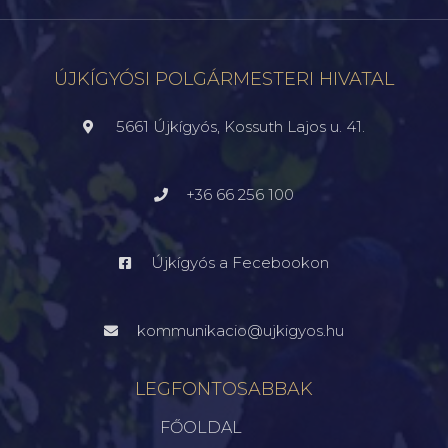
ÚJKÍGYÓSI POLGÁRMESTERI HIVATAL
5661 Újkígyós, Kossuth Lajos u. 41.
+36 66 256 100
Újkígyós a Fecebookon
kommunikacio@ujkigyos.hu
LEGFONTOSABBAK
FŐOLDAL