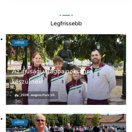
Legfrissebb
HÍREK
Az ifjúsági világbajnokságra
készülnek!
2026. augusztus 10.
HÍREK