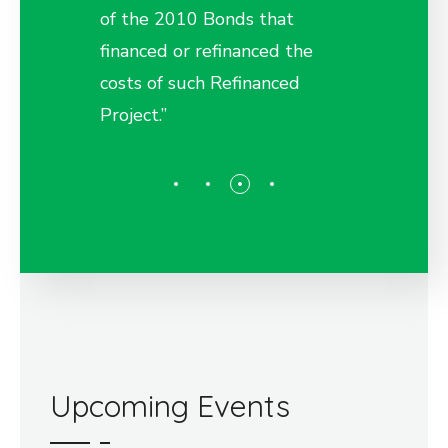
at
of the 2010 Bonds that
of the 
d the
financed or refinanced the
financed
ced
costs of such Refinanced
costs of
Project.”
Project.”
Upcoming Events