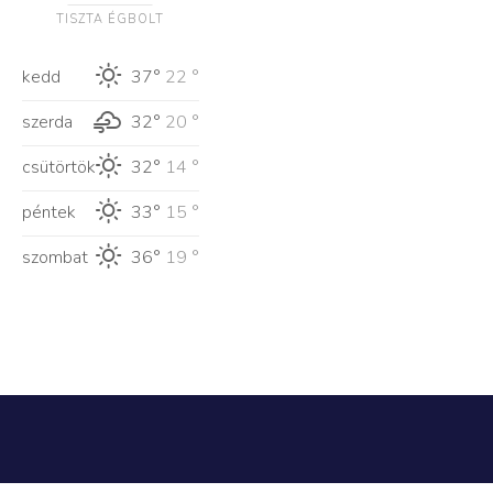
TISZTA ÉGBOLT
kedd
37°
22 °
szerda
32°
20 °
csütörtök
32°
14 °
péntek
33°
15 °
szombat
36°
19 °