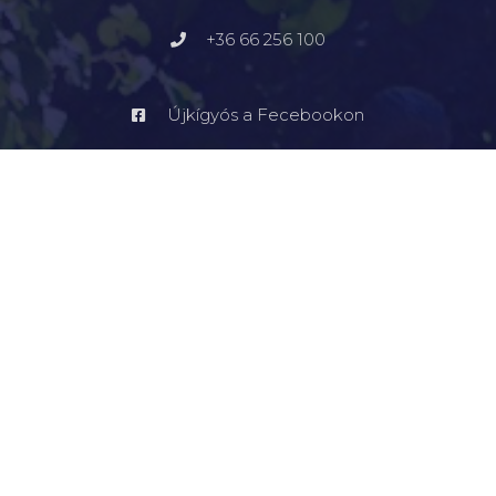
+36 66 256 100
Újkígyós a Fecebookon
kommunikacio@ujkigyos.hu
LEGFONTOSABBAK
FŐOLDAL
VÁROSUNK
ÖNKORMÁNYZAT
INTÉZMÉNYEK
KAPCSOLAT