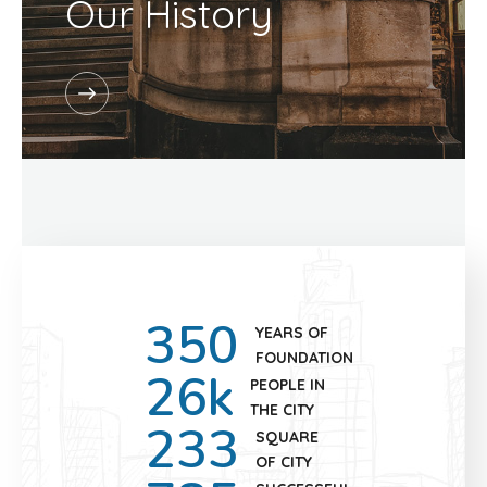
Our History
350
YEARS OF
FOUNDATION
26
k
PEOPLE IN
THE CITY
233
SQUARE
OF CITY