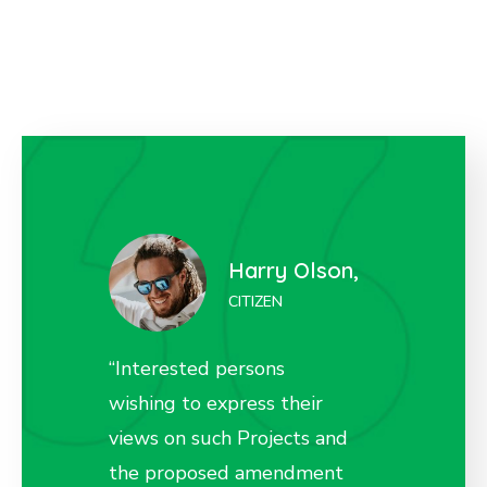
Olson,
Liza Wilson,
CITIZEN
“Interested persons
“Interes
eir
wishing to express their
wishing 
s and
views on such Projects and
views on
ment
the proposed amendment
the pro