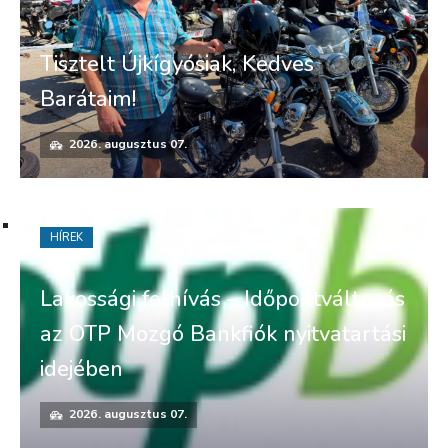
Tisztelt Újkígyósiak, Kedves
Barátaim!
2026. augusztus 07.
HÍREK
Lakossági felhívás – Időpontváltozás
az OTP Mozgó Bankfiók nyitvatartási
idejében
2026. augusztus 07.