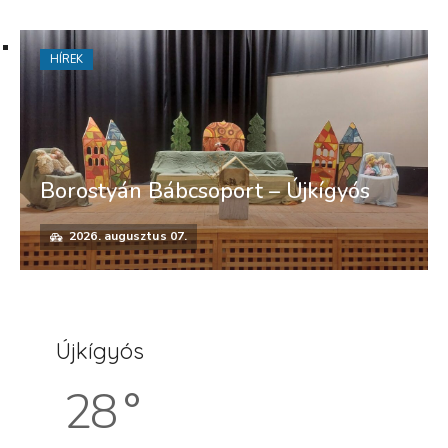
HÍREK
Borostyán Bábcsoport – Újkígyós
2026. augusztus 07.
Újkígyós
28 °