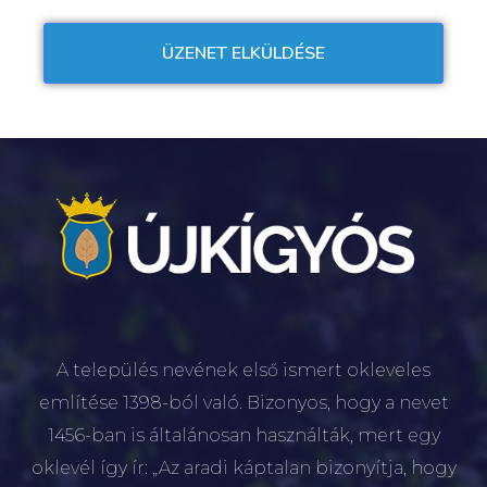
A település nevének első ismert okleveles
említése 1398-ból való. Bizonyos, hogy a nevet
1456-ban is általánosan használták, mert egy
oklevél így ír: „Az aradi káptalan bizonyítja, hogy