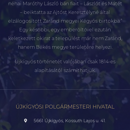
néhai Maróthy László bán fiait – Lászlót és Mátét
– beiktatta az Ajtóst Keresztélyné által
elzálogosított Zaránd megyei Kégyós birtokba.”
Egy későbbi, egy emberöltővel ezután
keletkezett okirat a települést már nem Zaránd,
hanem Békés megye területére helyezi.
Újkígyós történetét valójában csak 1814-es
alapításától számíthatjuk.
ÚJKÍGYÓSI POLGÁRMESTERI HIVATAL
5661 Újkígyós, Kossuth Lajos u. 41.