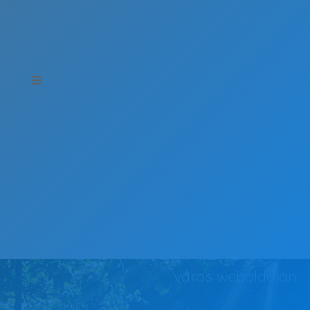
Üdvözöljük
ÚJKÍGYÓS
város weboldalán