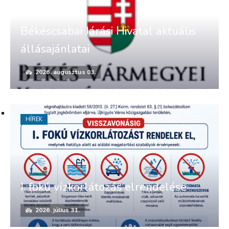
Békéscsabai Járási Hivatal aktuális
állásajánlatai
2026. augusztus 03.
HÍREK
I. fokú vízkorlátozás elrendelése
2026. július 31.