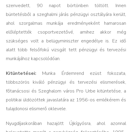
szenvedett, 90 napot börtönben töltött. Innen
büntetésből a szeghalmi járás pénzügyi osztályára került,
ahol szorgalmas munkája eredményeként hamarosan
előléptették csoportvezetővé, amihez akkor még
szükséges volt a belügyminiszter engedélye is. Ez idő
alatt több felsőfokú vizsgát tett pénzügyi és tervezési
munkájához kapcsolódóan.
Kitüntetései:
Munka Érdemrend ezüst fokozata,
többszörös kiváló pénzügyi és tervezési elismerések,
főtanácsosi és Szeghalom város Pro Urbe kitüntetése, a
politikai üldözöttek javaslatára az 1956-os emlékérem és
tulajdonosi elismerő oklevele.
Nyugdíjaskorában hazajött Újkígyósra, ahol azonnal