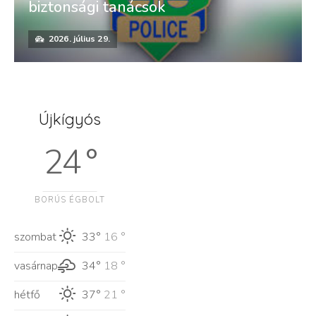
biztonsági tanácsok
2026. július 29.
Újkígyós
24 °
BORÚS ÉGBOLT
szombat
33°
16 °
vasárnap
34°
18 °
hétfő
37°
21 °