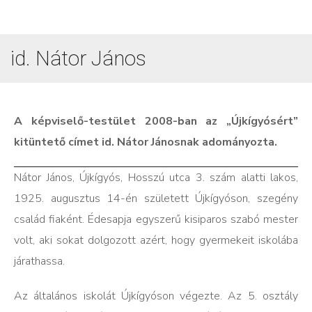
id. Nátor János
A képviselő-testület 2008-ban az „Újkígyósért”
kitüntető címet id. Nátor Jánosnak adományozta.
Nátor János, Újkígyós, Hosszú utca 3. szám alatti lakos,
1925. augusztus 14-én született Újkígyóson, szegény
család fiaként. Édesapja egyszerű kisiparos szabó mester
volt, aki sokat dolgozott azért, hogy gyermekeit iskolába
járathassa.
Az általános iskolát Újkígyóson végezte. Az 5. osztály