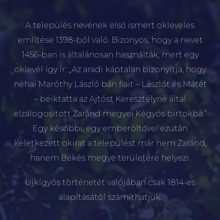
A település nevének első ismert okleveles
említése 1398-ból való. Bizonyos, hogy a nevet
1456-ban is általánosan használták, mert egy
oklevél így ír: „Az aradi káptalan bizonyítja, hogy
néhai Maróthy László bán fiait – Lászlót és Mátét
– beiktatta az Ajtóst Keresztélyné által
elzálogosított Zaránd megyei Kégyós birtokba.”
Egy későbbi, egy emberöltővel ezután
keletkezett okirat a települést már nem Zaránd,
hanem Békés megye területére helyezi.
Újkígyós történetét valójában csak 1814-es
alapításától számíthatjuk.