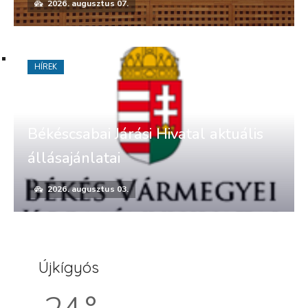
2026. augusztus 07.
HÍREK
Békéscsabai Járási Hivatal aktuális
állásajánlatai
2026. augusztus 03.
Újkígyós