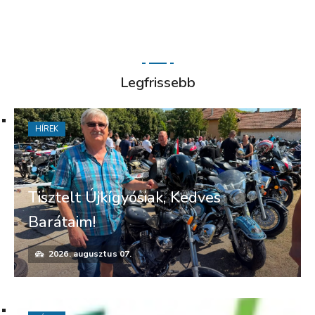
Legfrissebb
HÍREK
Tisztelt Újkígyósiak, Kedves
Barátaim!
2026. augusztus 07.