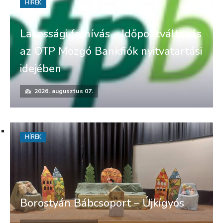
HÍREK
Lakossági felhívás – Időpontváltozás
az OTP Mozgó Bankfiók nyitvatartási
idejében
2026. augusztus 07.
HÍREK
Borostyán Bábcsoport – Újkígyós