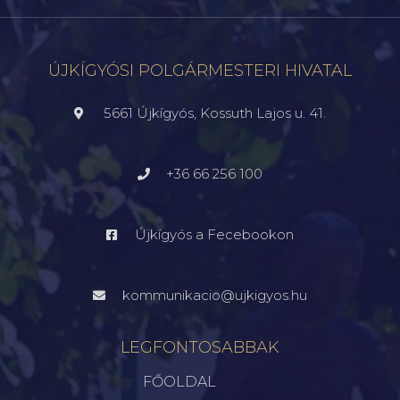
ÚJKÍGYÓSI POLGÁRMESTERI HIVATAL
5661 Újkígyós, Kossuth Lajos u. 41.
+36 66 256 100
Újkígyós a Fecebookon
kommunikacio@ujkigyos.hu
LEGFONTOSABBAK
FŐOLDAL