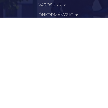
VÁROSUNK
ÖNKORMÁNYZAT
INTÉZMÉNYEK
KAPCSOLAT
VÁLASZTÁSI INFORMÁCIÓK
INFORMÁCIÓK
Hírek
Aktualitások
Történelem
Infrastruktúra
Szervezetek