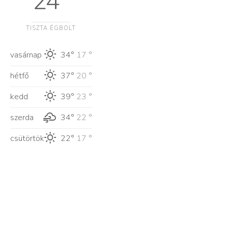
24 °
TISZTA ÉGBOLT
vasárnap
34°
17 °
hétfő
37°
20 °
kedd
39°
23 °
szerda
34°
22 °
csütörtök
22°
17 °