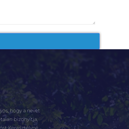
yos, hogy a nevet
talan bizonyítja,
tóst Keresztélyné