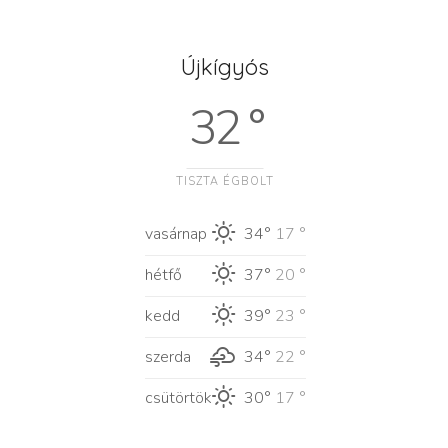
Újkígyós
32 °
TISZTA ÉGBOLT
vasárnap
34°
17 °
hétfő
37°
20 °
kedd
39°
23 °
szerda
34°
22 °
csütörtök
30°
17 °