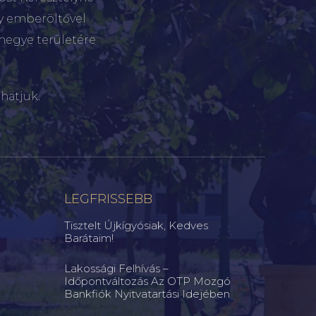
gy emberöltővel
megye területére
hatjuk.
LEGFRISSEBB
Tisztelt Újkígyósiak, Kedves
Barátaim!
Lakossági Felhívás –
Időpontváltozás Az OTP Mozgó
Bankfiók Nyitvatartási Idejében