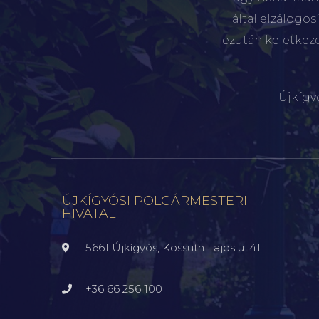
által elzálogo
ezután keletkez
Újkígy
ÚJKÍGYÓSI POLGÁRMESTERI
HIVATAL
5661 Újkígyós, Kossuth Lajos u. 41.
+36 66 256 100