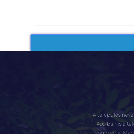
A település nevé
1456-ban is álta
hogy néhai Marót