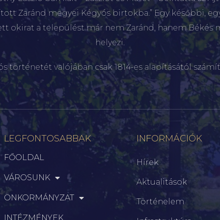
sított Zaránd megyei Kégyós birtokba.” Egy későbbi, e
ett okirat a települést már nem Zaránd, hanem Békés 
helyezi.
ós történetét valójában csak 1814-es alapításától számít
LEGFONTOSABBAK
INFORMÁCIÓK
FŐOLDAL
Hírek
VÁROSUNK
Aktualitások
ÖNKORMÁNYZAT
Történelem
INTÉZMÉNYEK