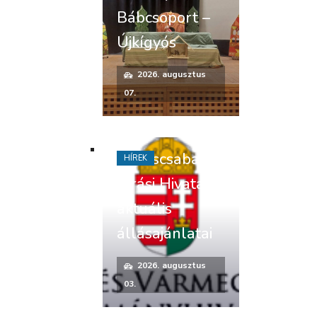
Bábcsoport –
Újkígyós
2026. augusztus
07.
Békéscsabai
HÍREK
Járási Hivatal
aktuális
állásajánlatai
2026. augusztus
03.