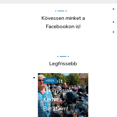
Kövessen minket a
Facebookon is!
Legfrissebb
Tisztelt
HÍREK
Újkígyósiak,
Kedves
Barátaim!