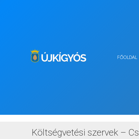
FŐOLDAL
Költségv
Költségvetési szervek – C