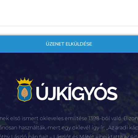
nek első ismert okleveles említése 1398-ból való. Bizon
lánosan használták, mert egy oklevél így ír: „Az aradi káp
hy László bán fiait – Lászlót és Mátét – beiktatta az Aj