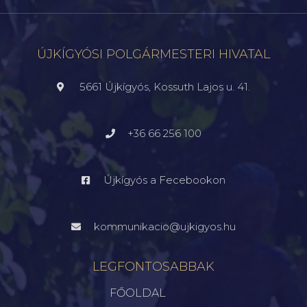
ÚJKÍGYÓSI POLGÁRMESTERI HIVATAL
5661 Újkígyós, Kossuth Lajos u. 41.
+36 66 256 100
Újkígyós a Fecebookon
kommunikacio@ujkigyos.hu
LEGFONTOSABBAK
FŐOLDAL