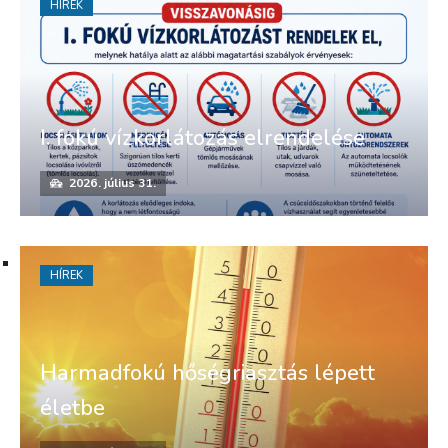
HÍREK
I. fokú vízkorlátozás elrendelése
2026. július 31.
HÍREK
Harmadfokú hőségriasztás lépett
életbe