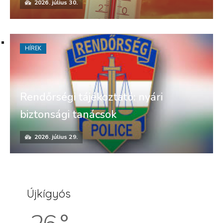
2026. július 30.
HÍREK
Rendőrségi tájékoztató: nyári
biztonsági tanácsok
2026. július 29.
Újkígyós