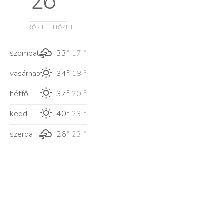
26 °
ERŐS FELHŐZET
szombat
33°
17 °
vasárnap
34°
18 °
hétfő
37°
20 °
kedd
40°
23 °
szerda
26°
23 °