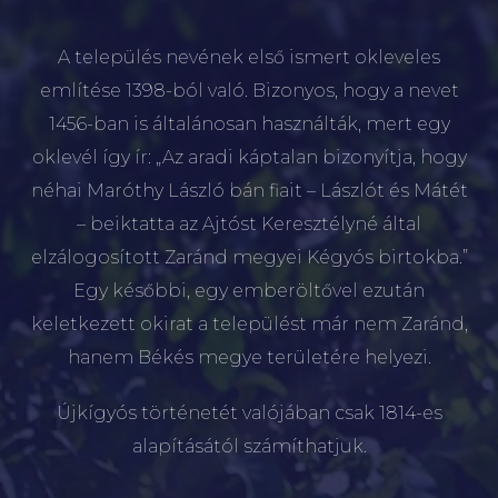
A település nevének első ismert okleveles
említése 1398-ból való. Bizonyos, hogy a nevet
1456-ban is általánosan használták, mert egy
oklevél így ír: „Az aradi káptalan bizonyítja, hogy
néhai Maróthy László bán fiait – Lászlót és Mátét
– beiktatta az Ajtóst Keresztélyné által
elzálogosított Zaránd megyei Kégyós birtokba.”
Egy későbbi, egy emberöltővel ezután
keletkezett okirat a települést már nem Zaránd,
hanem Békés megye területére helyezi.
Újkígyós történetét valójában csak 1814-es
alapításától számíthatjuk.