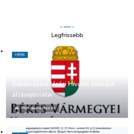
Legfrissebb
HÍREK
Békéscsabai Járási Hivatal aktuális
állásajánlatai
2026. augusztus 03.