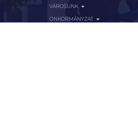
VÁROSUNK
ÖNKORMÁNYZAT
INTÉZMÉNYEK
KAPCSOLAT
VÁLASZTÁSI INFORMÁCIÓK
INFORMÁCIÓK
Hírek
Aktualitások
Történelem
Infrastruktúra
Szervezetek