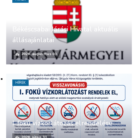
Békéscsabai Járási Hivatal aktuális
állásajánlatai
2026. augusztus 03.
HÍREK
I. fokú vízkorlátozás elrendelése
2026. július 31.