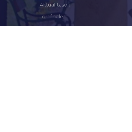
Aktualitások
Történelem
Infrastruktúra
Szervezetek
Civil Szervezetek
Hasznos Linkek
LEGFRISSEBB
Békéscsabai Járási Hivatal Aktuális Állásajánlatai
I. Fokú Vízkorlátozás Elrendelése
Harmadfokú Hőségriasztás Lépett Életbe