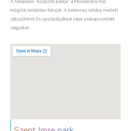
A település “központi parkja” a Művelődési ház
mögötti területen fekszik. A kellemes sétány mellett
játszótérrel és sportpályákkal várja a kikapcsolódni
vágyókat.
Szent Imre park