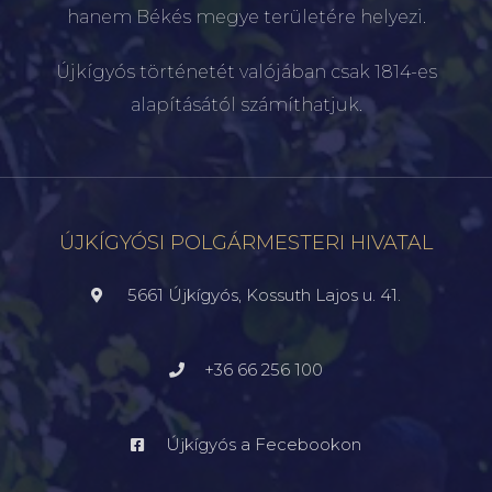
hanem Békés megye területére helyezi.
Újkígyós történetét valójában csak 1814-es
alapításától számíthatjuk.
ÚJKÍGYÓSI POLGÁRMESTERI HIVATAL
5661 Újkígyós, Kossuth Lajos u. 41.
+36 66 256 100
Újkígyós a Fecebookon