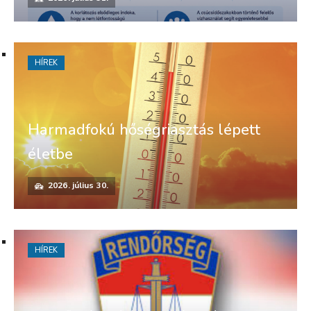
HÍREK
Harmadfokú hőségriasztás lépett
életbe
2026. július 30.
HÍREK