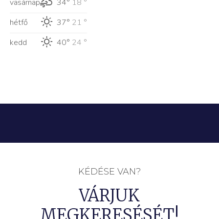
vasárnap
34°
18 °
hétfő
37°
21 °
kedd
40°
24 °
KÉDÉSE VAN?
VÁRJUK
MEGKERESÉSÉT!