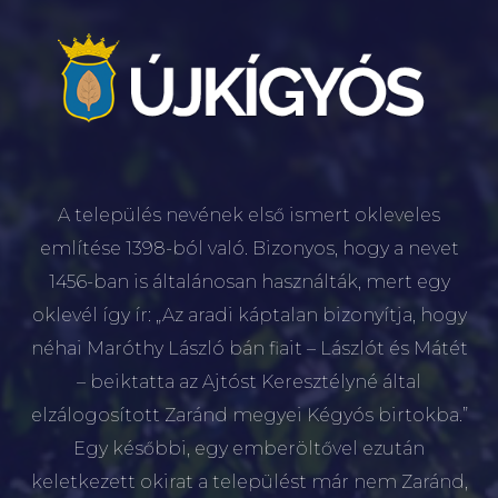
A település nevének első ismert okleveles
említése 1398-ból való. Bizonyos, hogy a nevet
1456-ban is általánosan használták, mert egy
oklevél így ír: „Az aradi káptalan bizonyítja, hogy
néhai Maróthy László bán fiait – Lászlót és Mátét
– beiktatta az Ajtóst Keresztélyné által
elzálogosított Zaránd megyei Kégyós birtokba.”
Egy későbbi, egy emberöltővel ezután
keletkezett okirat a települést már nem Zaránd,