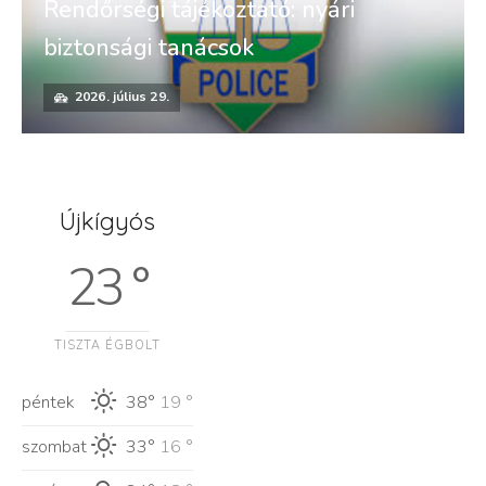
Rendőrségi tájékoztató: nyári
biztonsági tanácsok
2026. július 29.
Újkígyós
23 °
TISZTA ÉGBOLT
péntek
38°
19 °
szombat
33°
16 °