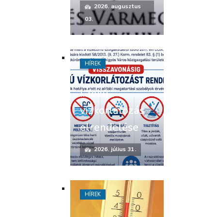
2026. augusztus
03.
HÍREK
I. fokú
vízkorlátozás
elrendelése
2026. július 31.
HÍREK