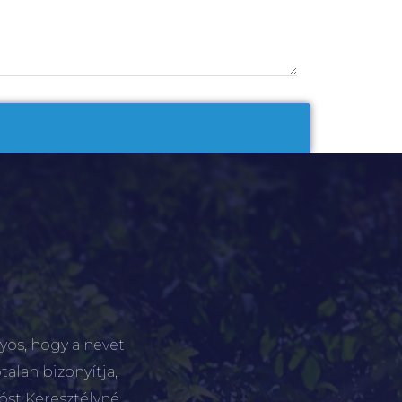
yos, hogy a nevet
talan bizonyítja,
tóst Keresztélyné