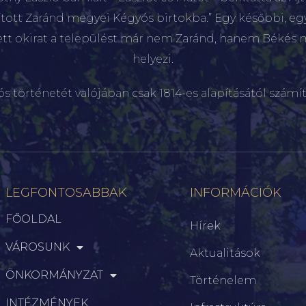
sított Zaránd megyei Kégyós birtokba.” Egy későbbi, e
ett okirat a települést már nem Zaránd, hanem Békés 
helyezi.
ós történetét valójában csak 1814-es alapításától számít
LEGFONTOSABBAK
INFORMÁCIÓK
FŐOLDAL
Hírek
VÁROSUNK
Aktualitások
ÖNKORMÁNYZAT
Történelem
INTÉZMÉNYEK