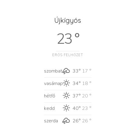
Újkígyós
23 °
ERŐS FELHŐZET
szombat
33°
17 °
vasárnap
34°
18 °
hétfő
37°
20 °
kedd
40°
23 °
szerda
26°
26 °