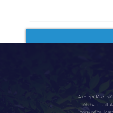
A település nevé
1456-ban is álta
hogy néhai Marót