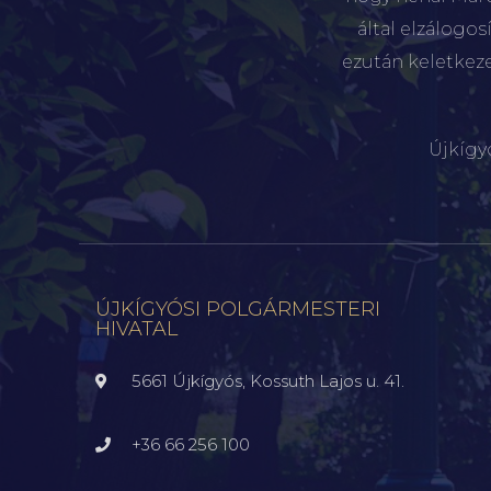
által elzálogo
ezután keletkez
Újkígy
ÚJKÍGYÓSI POLGÁRMESTERI
HIVATAL
5661 Újkígyós, Kossuth Lajos u. 41.
+36 66 256 100