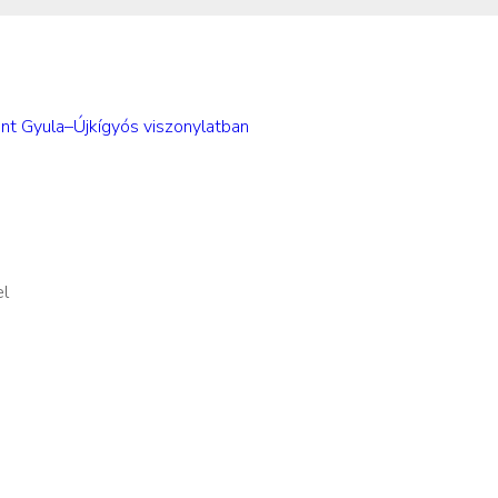
nt Gyula–Újkígyós viszonylatban
l