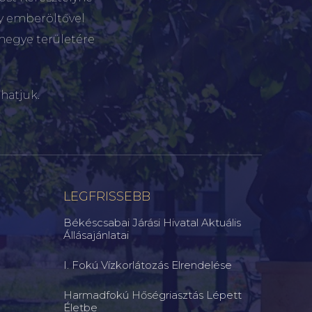
gy emberöltővel
megye területére
hatjuk.
LEGFRISSEBB
Békéscsabai Járási Hivatal Aktuális
Állásajánlatai
I. Fokú Vízkorlátozás Elrendelése
Harmadfokú Hőségriasztás Lépett
Életbe