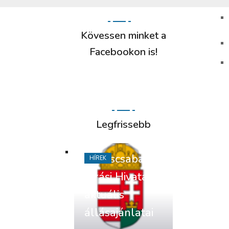
Kövessen minket a
Facebookon is!
Legfrissebb
Békéscsabai
HÍREK
Járási Hivatal
aktuális
állásajánlatai