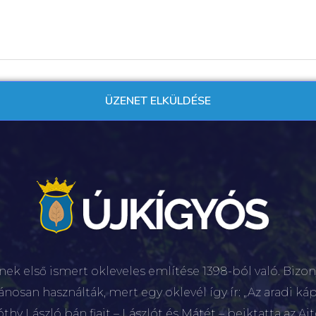
nek első ismert okleveles említése 1398-ból való. Bizon
lánosan használták, mert egy oklevél így ír: „Az aradi káp
hy László bán fiait – Lászlót és Mátét – beiktatta az Aj