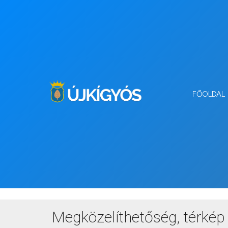
FŐOLDAL
Me
Megközelíthetőség, térkép