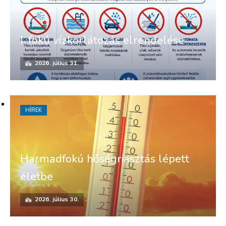
I. fokú vízkorlátozás elrendelése
2026. július 31.
HÍREK
Harmadfokú hőségriasztás lépett
életbe
2026. július 30.