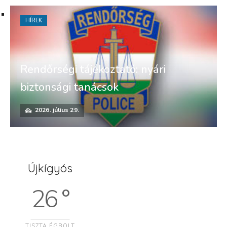
HÍREK
Rendőrségi tájékoztató: nyári
biztonsági tanácsok
2026. július 29.
Újkígyós
26 °
TISZTA ÉGBOLT