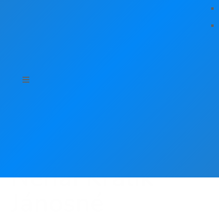
Néhai Králik
Jánosné