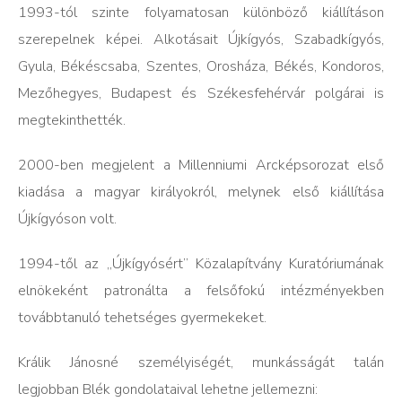
1993-tól szinte folyamatosan különböző kiállításon
szerepelnek képei. Alkotásait Újkígyós, Szabadkígyós,
Gyula, Békéscsaba, Szentes, Orosháza, Békés, Kondoros,
Mezőhegyes, Budapest és Székesfehérvár polgárai is
megtekinthették.
2000-ben megjelent a Millenniumi Arcképsorozat első
kiadása a magyar királyokról, melynek első kiállítása
Újkígyóson volt.
1994-től az „Újkígyósért” Közalapítvány Kuratóriumának
elnökeként patronálta a felsőfokú intézményekben
továbbtanuló tehetséges gyermekeket.
Králik Jánosné személyiségét, munkásságát talán
legjobban Blék gondolataival lehetne jellemezni: