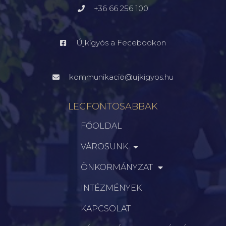
+36 66 256 100
Újkígyós a Fecebookon
kommunikacio@ujkigyos.hu
LEGFONTOSABBAK
FŐOLDAL
VÁROSUNK
ÖNKORMÁNYZAT
INTÉZMÉNYEK
KAPCSOLAT