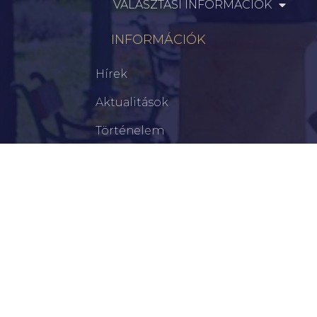
VÁLASZTÁSI INFORMÁCIÓK
INFORMÁCIÓK
Hírek
Aktualitások
Történelem
Infrastruktúra
Szervezetek
Civil Szervezetek
Hasznos Linkek
LEGFRISSEBB