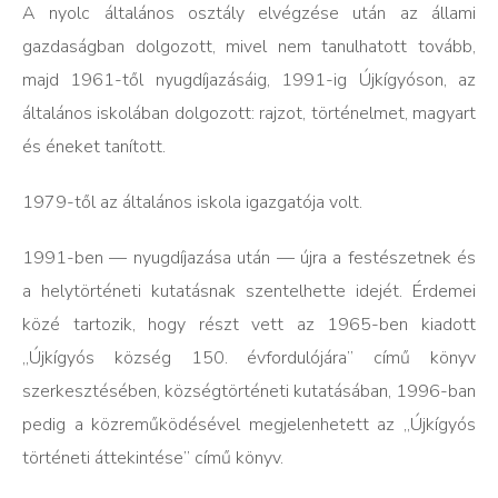
A nyolc általános osztály elvégzése után az állami
gazdaságban dolgozott, mivel nem tanulhatott tovább,
majd 1961-től nyugdíjazásáig, 1991-ig Újkígyóson, az
általános iskolában dolgozott: rajzot, történelmet, magyart
és éneket tanított.
1979-től az általános iskola igazgatója volt.
1991-ben — nyugdíjazása után — újra a festészetnek és
a helytörténeti kutatásnak szentelhette idejét. Érdemei
közé tartozik, hogy részt vett az 1965-ben kiadott
„Újkígyós község 150. évfordulójára” című könyv
szerkesztésében, községtörténeti kutatásában, 1996-ban
pedig a közreműködésével megjelenhetett az „Újkígyós
történeti áttekintése” című könyv.