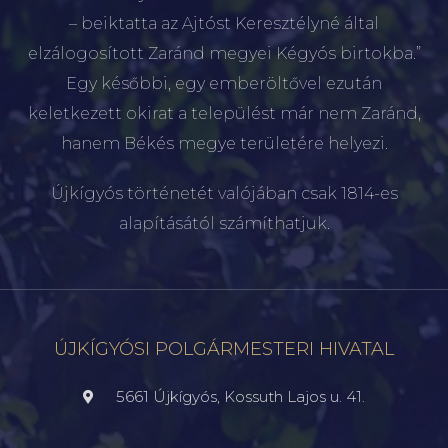
– beiktatta az Ajtóst Keresztélyné által
elzálogosított Zaránd megyei Kégyós birtokba.”
Egy későbbi, egy emberöltővel ezután
keletkezett okirat a települést már nem Zaránd,
hanem Békés megye területére helyezi.
Újkígyós történetét valójában csak 1814-es
alapításától számíthatjuk.
ÚJKÍGYÓSI POLGÁRMESTERI HIVATAL
5661 Újkígyós, Kossuth Lajos u. 41.