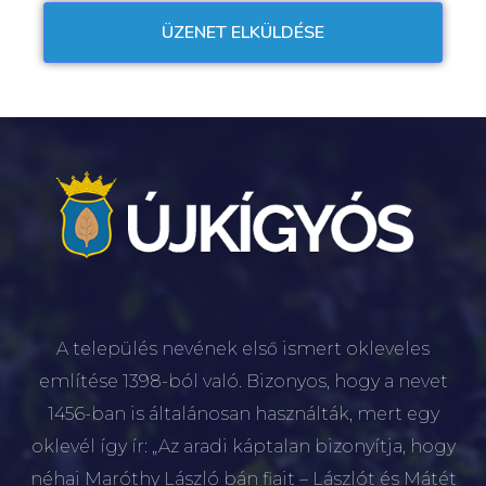
A település nevének első ismert okleveles
említése 1398-ból való. Bizonyos, hogy a nevet
1456-ban is általánosan használták, mert egy
oklevél így ír: „Az aradi káptalan bizonyítja, hogy
néhai Maróthy László bán fiait – Lászlót és Mátét