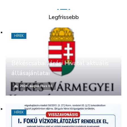
Legfrissebb
HÍREK
Békéscsabai Járási Hivatal aktuális
állásajánlatai
2026. augusztus 03.
HÍREK