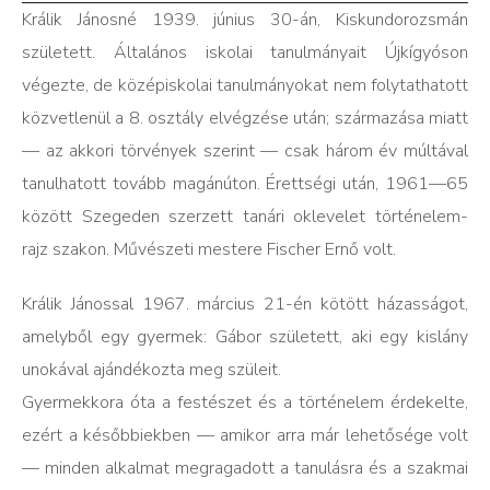
Králik Jánosné 1939. június 30-án, Kiskundorozsmán
született. Általános iskolai tanulmányait Újkígyóson
végezte, de középiskolai tanulmányokat nem folytathatott
közvetlenül a 8. osztály elvégzése után; származása miatt
— az akkori törvények szerint — csak három év múltával
tanulhatott tovább magánúton. Érettségi után, 1961—65
között Szegeden szerzett tanári oklevelet történelem-
rajz szakon. Művészeti mestere Fischer Ernő volt.
Králik Jánossal 1967. március 21-én kötött házasságot,
amelyből egy gyermek: Gábor született, aki egy kislány
unokával ajándékozta meg szüleit.
Gyermekkora óta a festészet és a történelem érdekelte,
ezért a későbbiekben — amikor arra már lehetősége volt
— minden alkalmat megragadott a tanulásra és a szakmai