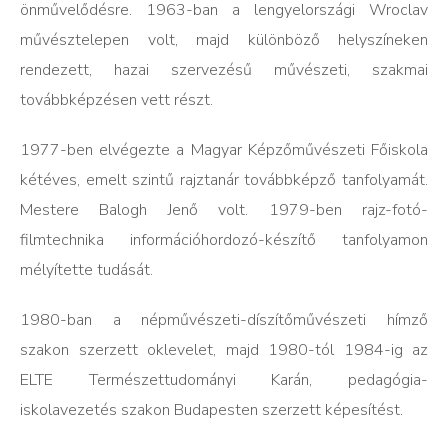
önművelődésre. 1963-ban a lengyelországi Wroclav
művésztelepen volt, majd különböző helyszíneken
rendezett, hazai szervezésű művészeti, szakmai
továbbképzésen vett részt.
1977-ben elvégezte a Magyar Képzőművészeti Főiskola
kétéves, emelt szintű rajztanár továbbképző tanfolyamát.
Mestere Balogh Jenő volt. 1979-ben rajz-fotó-
filmtechnika információhordozó-készítő tanfolyamon
mélyítette tudását.
1980-ban a népművészeti-díszítőművészeti hímző
szakon szerzett oklevelet, majd 1980-tól 1984-ig az
ELTE Természettudományi Karán, pedagógia-
iskolavezetés szakon Budapesten szerzett képesítést.