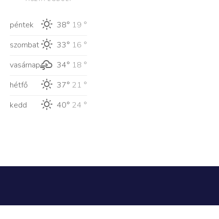
péntek
38°
19 °
szombat
33°
16 °
vasárnap
34°
18 °
hétfő
37°
21 °
kedd
40°
24 °