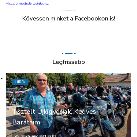
Vissza a képviselő-testülethez
Kövessen minket a Facebookon is!
Legfrissebb
HÍREK
Tisztelt Újkígyósiak, Kedves
Barátaim!
2026. augusztus 07.