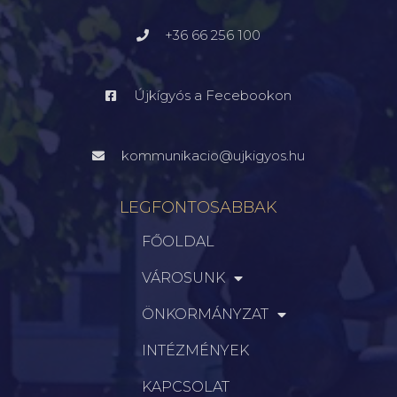
+36 66 256 100
Újkígyós a Fecebookon
kommunikacio@ujkigyos.hu
LEGFONTOSABBAK
FŐOLDAL
VÁROSUNK
ÖNKORMÁNYZAT
INTÉZMÉNYEK
KAPCSOLAT