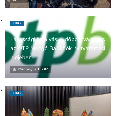
HÍREK
Lakossági felhívás – Időpontváltozás
az OTP Mozgó Bankfiók nyitvatartási
idejében
2026. augusztus 07.
HÍREK