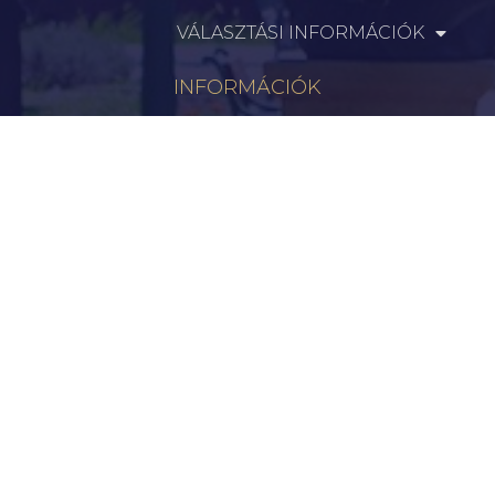
VÁLASZTÁSI INFORMÁCIÓK
INFORMÁCIÓK
Hírek
Aktualitások
Történelem
Infrastruktúra
Szervezetek
Civil Szervezetek
Hasznos Linkek