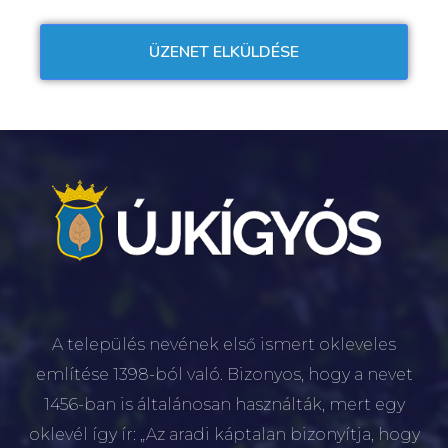
A település nevének első ismert okleveles
említése 1398-ból való. Bizonyos, hogy a nevet
1456-ban is általánosan használták, mert egy
oklevél így ír: „Az aradi káptalan bizonyítja, hogy