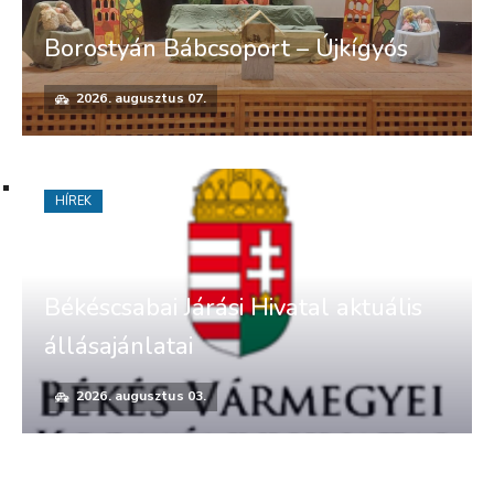
Borostyán Bábcsoport – Újkígyós
2026. augusztus 07.
HÍREK
Békéscsabai Járási Hivatal aktuális
állásajánlatai
2026. augusztus 03.