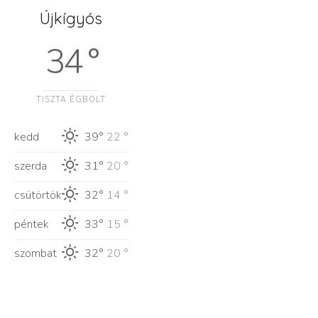
Újkígyós
34 °
TISZTA ÉGBOLT
kedd
39°
22 °
szerda
31°
20 °
csütörtök
32°
14 °
péntek
33°
15 °
szombat
32°
20 °