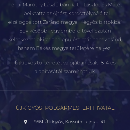
néhai Maróthy László bán fiait – Lászlót és Mátét
– beiktatta az Ajtóst Keresztélyné által
elzálogosított Zaránd megyei Kégyós birtokba.”
Egy későbbi, egy emberöltővel ezután
keletkezett okirat a települést már nem Zaránd,
hanem Békés megye területére helyezi.
Újkígyós történetét valójában csak 1814-es
alapításától számíthatjuk.
ÚJKÍGYÓSI POLGÁRMESTERI HIVATAL
5661 Újkígyós, Kossuth Lajos u. 41.