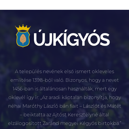
A település nevének első ismert okleveles
említése 1398-ból való. Bizonyos, hogy a nevet
1456-ban is általánosan használták, mert egy
oklevél így ír: „Az aradi káptalan bizonyítja, hogy
néhai Maróthy László bán fiait – Lászlót és Mátét
– beiktatta az Ajtóst Keresztélyné által
elzálogosított Zaránd megyei Kégyós birtokba.”