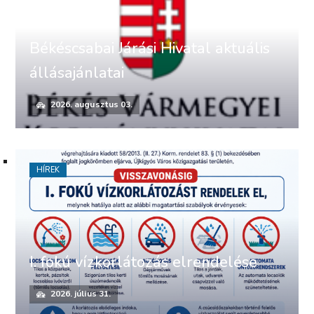
Békéscsabai Járási Hivatal aktuális
állásajánlatai
2026. augusztus 03.
HÍREK
I. fokú vízkorlátozás elrendelése
2026. július 31.