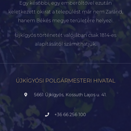
Egy későbbi, egy emberöltővel ezután
keletkezett okirat a települést már nem Zaránd,
hanem Békés megye területére helyezi.
Újkígyós történetét valójában csak 1814-es
alapításától számíthatjuk.
ÚJKÍGYÓSI POLGÁRMESTERI HIVATAL
5661 Újkígyós, Kossuth Lajos u. 41.
+36 66 256 100