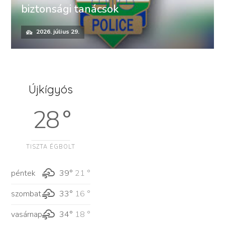
biztonsági tanácsok
2026. július 29.
Újkígyós
28 °
TISZTA ÉGBOLT
péntek
39°
21 °
szombat
33°
16 °
vasárnap
34°
18 °