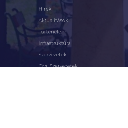
Hírek
Aktualitások
Történelem
Infrastruktúra
Szervezetek
Civil Szervezetek
Hasznos Linkek
LEGFRISSEBB
Békéscsabai Járási Hivatal Aktuális Állásajánlatai
I. Fokú Vízkorlátozás Elrendelése