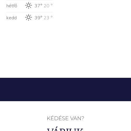
hétfő
37°
20 °
kedd
39°
23 °
KÉDÉSE VAN?