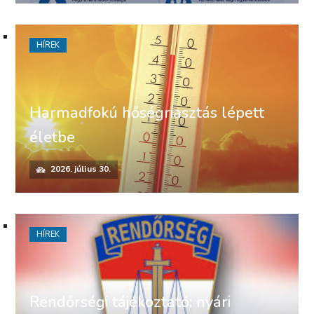
HÍREK
Harmadfokú hőségriasztás lépett
életbe
2026. július 30.
HÍREK
Rendőrségi tájékoztató: nyári