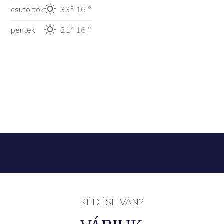
csütörtök
33°
16 °
péntek
21°
16 °
KÉDÉSE VAN?