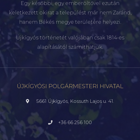
Egy későbbi, egy emberöltővel ezután
keletkezett okirat a települést már nem Zaránd,
hanem Békés megye területére helyezi.
Újkígyós történetét valójában csak 1814-es
alapításától számíthatjuk.
ÚJKÍGYÓSI POLGÁRMESTERI HIVATAL
5661 Újkígyós, Kossuth Lajos u. 41.
+36 66 256 100