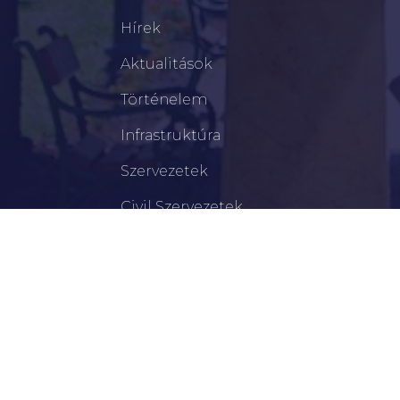
Hírek
Aktualitások
Történelem
Infrastruktúra
Szervezetek
Civil Szervezetek
Hasznos Linkek
LEGFRISSEBB
Tisztelt Újkígyósiak, Kedves Barátaim!
Lakossági Felhívás – Időpontváltozás Az OTP