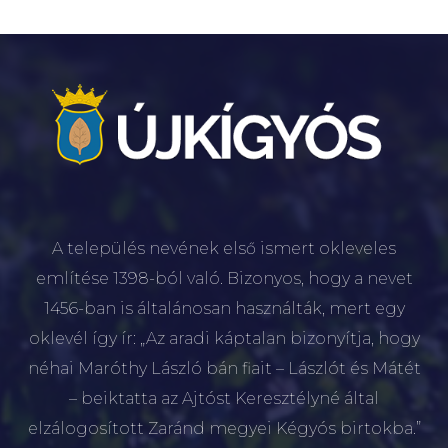
A település nevének első ismert okleveles
említése 1398-ból való. Bizonyos, hogy a nevet
1456-ban is általánosan használták, mert egy
oklevél így ír: „Az aradi káptalan bizonyítja, hogy
néhai Maróthy László bán fiait – Lászlót és Mátét
– beiktatta az Ajtóst Keresztélyné által
elzálogosított Zaránd megyei Kégyós birtokba.”