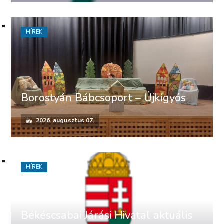
HÍREK
Borostyán Bábcsoport – Újkígyós
2026. augusztus 07.
HÍREK
Békéscsabai Járási Hivatal aktuális