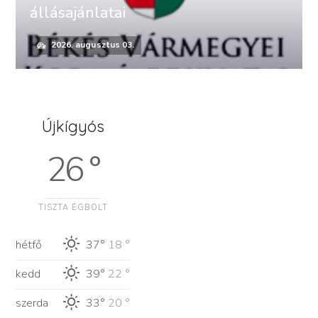
állásajánlatai
2026. augusztus 03.
Újkígyós
26 °
TISZTA ÉGBOLT
hétfő
37°
18 °
kedd
39°
22 °
szerda
33°
20 °