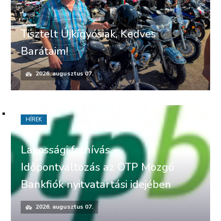
Tisztelt Újkígyósiak, Kedves
Barátaim!
2026. augusztus 07.
HÍREK
Lakossági felhívás –
Időpontváltozás az OTP Mozgó
Bankfiók nyitvatartási idejében
2026. augusztus 07.