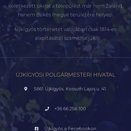
keletkezett okirat a települést már nem Zaránd,
hanem Békés megye területére helyezi.
Újkígyós történetét valójában csak 1814-es
alapításától számíthatjuk.
ÚJKÍGYÓSI POLGÁRMESTERI HIVATAL
5661 Újkígyós, Kossuth Lajos u. 41.
+36 66 256 100
Újkígyós a Fecebookon