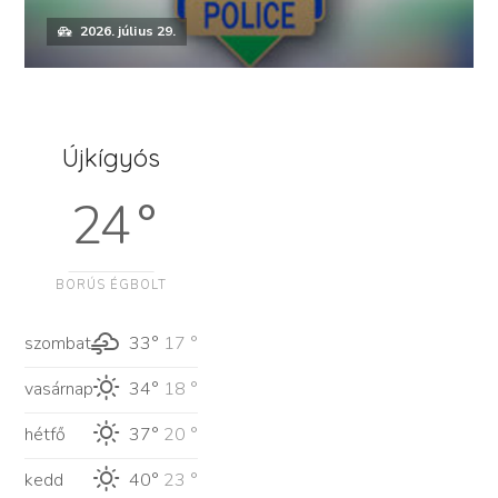
2026. július 29.
Újkígyós
24 °
BORÚS ÉGBOLT
szombat
33°
17 °
vasárnap
34°
18 °
hétfő
37°
20 °
kedd
40°
23 °