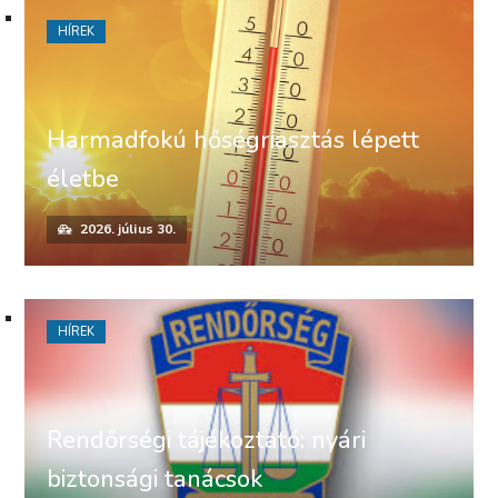
HÍREK
Harmadfokú hőségriasztás lépett
életbe
2026. július 30.
HÍREK
Rendőrségi tájékoztató: nyári
biztonsági tanácsok