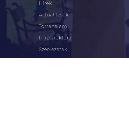
Hírek
Aktualitások
Történelem
Infrastruktúra
Szervezetek
Civil Szervezetek
Hasznos Linkek
LEGFRISSEBB
Békéscsabai Járási Hivatal Aktuális Állásajánlatai
I. Fokú Vízkorlátozás Elrendelése