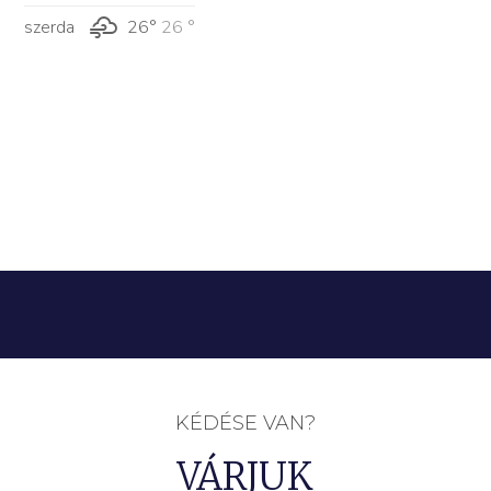
szerda
26°
26 °
KÉDÉSE VAN?
VÁRJUK