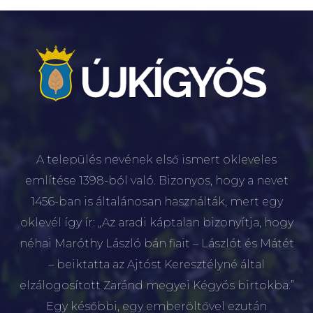
A település nevének első ismert okleveles
említése 1398-ból való. Bizonyos, hogy a nevet
1456-ban is általánosan használták, mert egy
oklevél így ír: „Az aradi káptalan bizonyítja, hogy
néhai Maróthy László bán fiait – Lászlót és Mátét
– beiktatta az Ajtóst Keresztélyné által
elzálogosított Zaránd megyei Kégyós birtokba.”
Egy későbbi, egy emberöltővel ezután