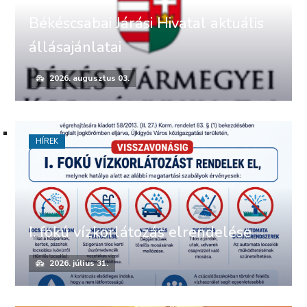
Békéscsabai Járási Hivatal aktuális
állásajánlatai
2026. augusztus 03.
HÍREK
I. fokú vízkorlátozás elrendelése
2026. július 31.