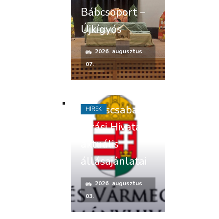
Bábcsoport –
Újkígyós
2026. augusztus
07.
Békéscsabai
HÍREK
Járási Hivatal
aktuális
állásajánlatai
2026. augusztus
03.