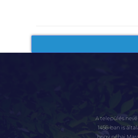
A település nevé
1456-ban is álta
hogy néhai Marót