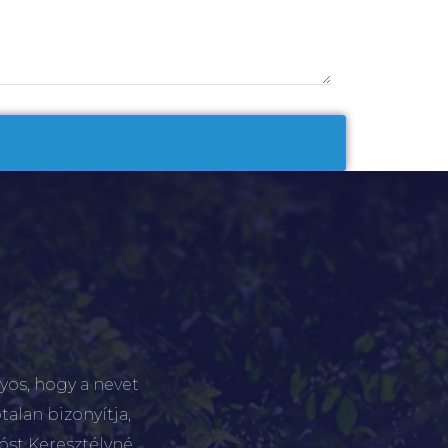
yos, hogy a nevet
talan bizonyítja,
tóst Keresztélyné