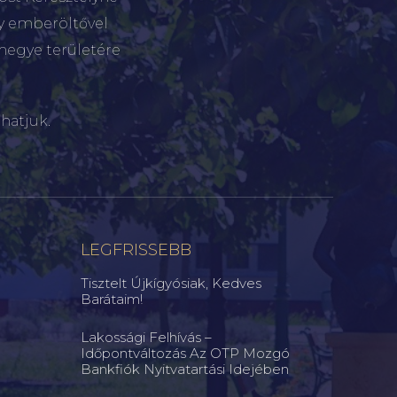
gy emberöltővel
megye területére
hatjuk.
LEGFRISSEBB
Tisztelt Újkígyósiak, Kedves
Barátaim!
Lakossági Felhívás –
Időpontváltozás Az OTP Mozgó
Bankfiók Nyitvatartási Idejében