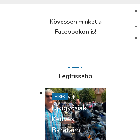
Kövessen minket a
Facebookon is!
Legfrissebb
Tisztelt
HÍREK
Újkígyósiak,
Kedves
Barátaim!