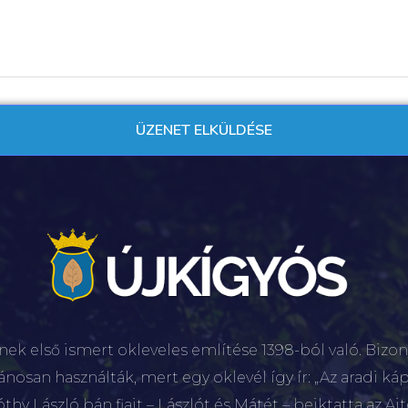
nek első ismert okleveles említése 1398-ból való. Bizon
lánosan használták, mert egy oklevél így ír: „Az aradi káp
hy László bán fiait – Lászlót és Mátét – beiktatta az Aj