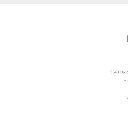
5661 Újkíg
Mo