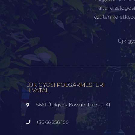
által elzálogo
ezután keletkez
Újkígy
ÚJKÍGYÓSI POLGÁRMESTERI
HIVATAL
5661 Újkígyós, Kossuth Lajos u. 41.
+36 66 256 100