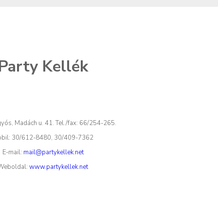
Party Kellék
yós, Madách u. 41.
Tel./fax: 66/254-265.
bil: 30/612-8480, 30/409-7362
E-mail:
mail@partykellek.net
Weboldal:
www.partykellek.net