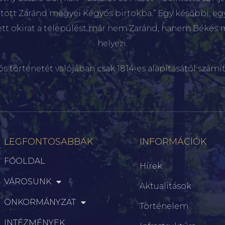
sított Zaránd megyei Kégyós birtokba.” Egy későbbi, e
ett okirat a települést már nem Zaránd, hanem Békés 
helyezi.
ós történetét valójában csak 1814-es alapításától számít
LEGFONTOSABBAK
INFORMÁCIÓK
FŐOLDAL
Hírek
VÁROSUNK
Aktualitások
ÖNKORMÁNYZAT
Történelem
INTÉZMÉNYEK