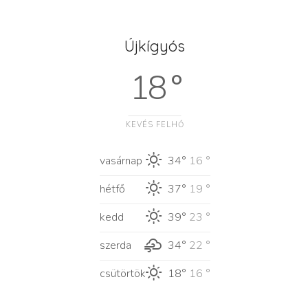
Újkígyós
18 °
KEVÉS FELHŐ
vasárnap
34°
16 °
hétfő
37°
19 °
kedd
39°
23 °
szerda
34°
22 °
csütörtök
18°
16 °