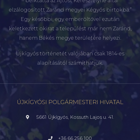
– beiktatta az Ajtóst Keresztélyné által
elzálogosított Zaránd megyei Kégyós birtokba.”
Egy későbbi, egy emberöltővel ezután
keletkezett okirat a települést már nem Zaránd,
hanem Békés megye területére helyezi.
Újkígyós történetét valójában csak 1814-es
alapításától számíthatjuk.
ÚJKÍGYÓSI POLGÁRMESTERI HIVATAL
5661 Újkígyós, Kossuth Lajos u. 41.
+36 66 256 100