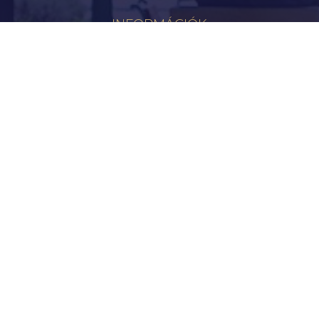
INFORMÁCIÓK
Hírek
Aktualitások
Történelem
Infrastruktúra
Szervezetek
Civil Szervezetek
Hasznos Linkek
LEGFRISSEBB