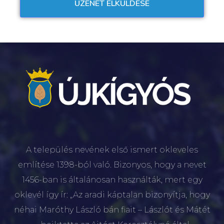
A település nevének első ismert okleveles
említése 1398-ból való. Bizonyos, hogy a nevet
1456-ban is általánosan használták, mert egy
oklevél így ír: „Az aradi káptalan bizonyítja, hogy
néhai Maróthy László bán fiait – Lászlót és Mátét