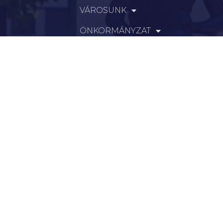
VÁROSUNK
ÖNKORMÁNYZAT
INTÉZMÉNYEK
KAPCSOLAT
VÁLASZTÁSI INFORMÁCIÓK
INFORMÁCIÓK
Hírek
Aktualitások
Történelem
Infrastruktúra
Szervezetek