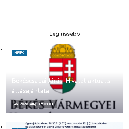
Legfrissebb
HÍREK
Békéscsabai Járási Hivatal aktuális
állásajánlatai
2026. augusztus 03.