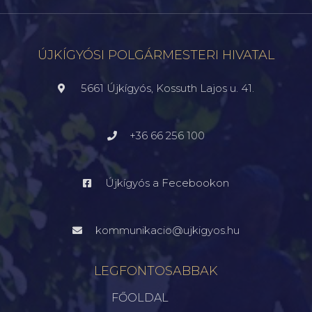
ÚJKÍGYÓSI POLGÁRMESTERI HIVATAL
5661 Újkígyós, Kossuth Lajos u. 41.
+36 66 256 100
Újkígyós a Fecebookon
kommunikacio@ujkigyos.hu
LEGFONTOSABBAK
FŐOLDAL