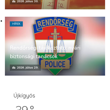
2026. július 30.
HÍREK
Rendőrségi tájékoztató: nyári
biztonsági tanácsok
2026. július 29.
Újkígyós