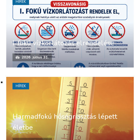
HÍREK
I. fokú vízkorlátozás elrendelése
2026. július 31.
HÍREK
Harmadfokú hőségriasztás lépett
életbe