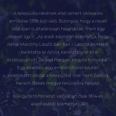
A település nevének első ismert okleveles
említése 1398-ból való. Bizonyos, hogy a nevet
1456-ban is általánosan használták, mert egy
oklevél így ír: „Az aradi káptalan bizonyítja, hogy
néhai Maróthy László bán fiait – Lászlót és Mátét
– beiktatta az Ajtóst Keresztélyné által
elzálogosított Zaránd megyei Kégyós birtokba.”
Egy későbbi, egy emberöltővel ezután
keletkezett okirat a települést már nem Zaránd,
hanem Békés megye területére helyezi.
Újkígyós történetét valójában csak 1814-es
alapításától számíthatjuk.