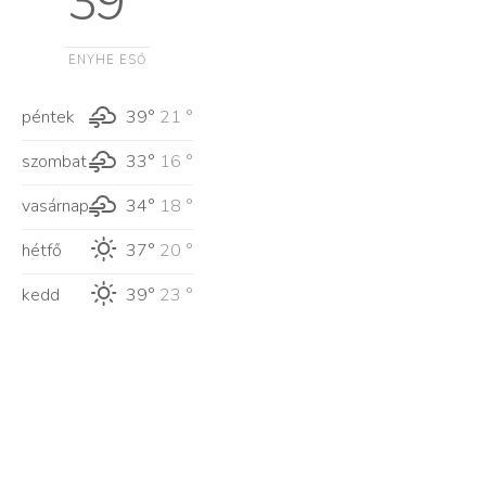
39 °
ENYHE ESŐ
péntek
39°
21 °
szombat
33°
16 °
vasárnap
34°
18 °
hétfő
37°
20 °
kedd
39°
23 °