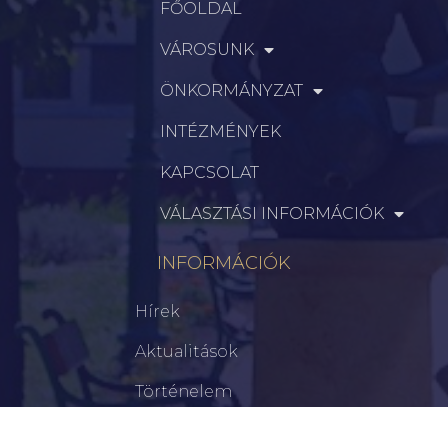
FŐOLDAL
VÁROSUNK
ÖNKORMÁNYZAT
INTÉZMÉNYEK
KAPCSOLAT
VÁLASZTÁSI INFORMÁCIÓK
INFORMÁCIÓK
Hírek
Aktualitások
Történelem
Infrastruktúra