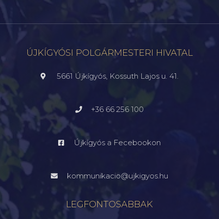
ÚJKÍGYÓSI POLGÁRMESTERI HIVATAL
5661 Újkígyós, Kossuth Lajos u. 41.
+36 66 256 100
Újkígyós a Fecebookon
kommunikacio@ujkigyos.hu
LEGFONTOSABBAK