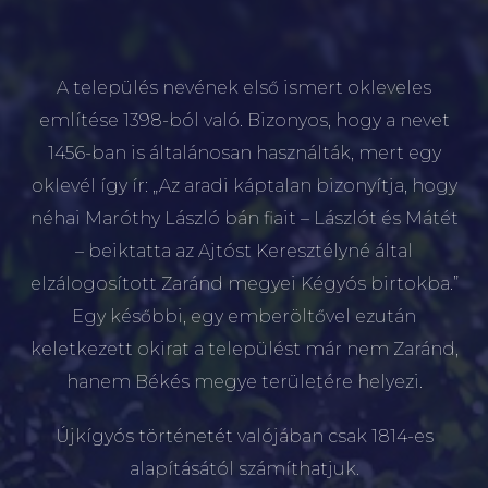
A település nevének első ismert okleveles
említése 1398-ból való. Bizonyos, hogy a nevet
1456-ban is általánosan használták, mert egy
oklevél így ír: „Az aradi káptalan bizonyítja, hogy
néhai Maróthy László bán fiait – Lászlót és Mátét
– beiktatta az Ajtóst Keresztélyné által
elzálogosított Zaránd megyei Kégyós birtokba.”
Egy későbbi, egy emberöltővel ezután
keletkezett okirat a települést már nem Zaránd,
hanem Békés megye területére helyezi.
Újkígyós történetét valójában csak 1814-es
alapításától számíthatjuk.