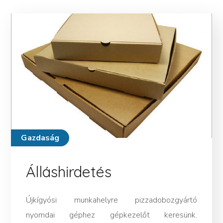
Gazdaság
Álláshirdetés
Újkígyósi munkahelyre pizzadobozgyártó
nyomdai géphez gépkezelőt keresünk.