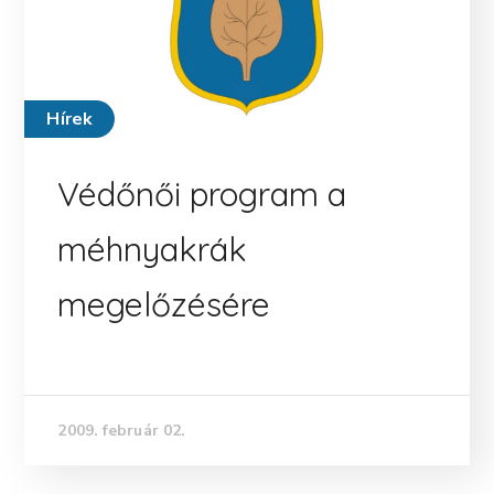
Hírek
Védőnői program a
méhnyakrák
megelőzésére
2009. február 02.