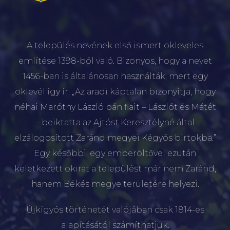
A település nevének első ismert okleveles
említése 1398-ból való. Bizonyos, hogy a nevet
1456-ban is általánosan használták, mert egy
oklevél így ír: „Az aradi káptalan bizonyítja, hogy
néhai Maróthy László bán fiait – Lászlót és Mátét
– beiktatta az Ajtóst Keresztélyné által
elzálogosított Zaránd megyei Kégyós birtokba.”
Egy későbbi, egy emberöltővel ezután
keletkezett okirat a települést már nem Zaránd,
hanem Békés megye területére helyezi.
Újkígyós történetét valójában csak 1814-es
alapításától számíthatjuk.