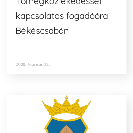
Tömegközlekedéssel
kapcsolatos fogadóóra
Békéscsabán
2009. február 23.