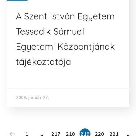
A Szent István Egyetem
Tessedik Sámuel
Egyetemi Központjának
tájékoztatója
2009. január 27.
1
…
217
218
219
220
221
…