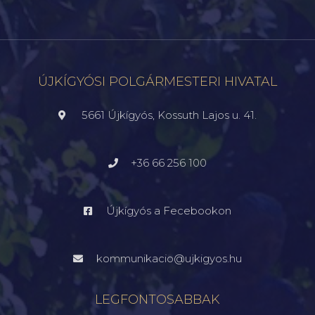
ÚJKÍGYÓSI POLGÁRMESTERI HIVATAL
5661 Újkígyós, Kossuth Lajos u. 41.
+36 66 256 100
Újkígyós a Fecebookon
kommunikacio@ujkigyos.hu
LEGFONTOSABBAK