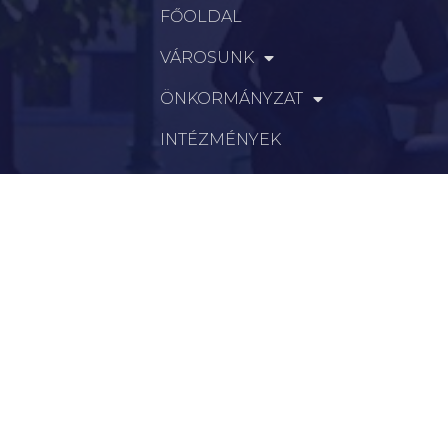
FŐOLDAL
VÁROSUNK
ÖNKORMÁNYZAT
INTÉZMÉNYEK
KAPCSOLAT
VÁLASZTÁSI INFORMÁCIÓK
INFORMÁCIÓK
Hírek
Aktualitások
Történelem
Infrastruktúra