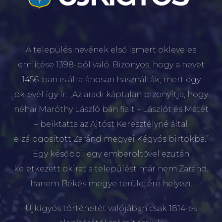
A település nevének első ismert okleveles
említése 1398-ból való. Bizonyos, hogy a nevet
1456-ban is általánosan használták, mert egy
oklevél így ír: „Az aradi káptalan bizonyítja, hogy
néhai Maróthy László bán fiait – Lászlót és Mátét
– beiktatta az Ajtóst Keresztélyné által
elzálogosított Zaránd megyei Kégyós birtokba.”
Egy későbbi, egy emberöltővel ezután
keletkezett okirat a települést már nem Zaránd,
hanem Békés megye területére helyezi.
Újkígyós történetét valójában csak 1814-es