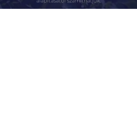
alapításától számíthatjuk.
ÚJKÍGYÓSI POLGÁRMESTERI HIVATAL
5661 Újkígyós, Kossuth Lajos u. 41.
+36 66 256 100
Újkígyós a Fecebookon
kommunikacio@ujkigyos.hu
LEGFONTOSABBAK