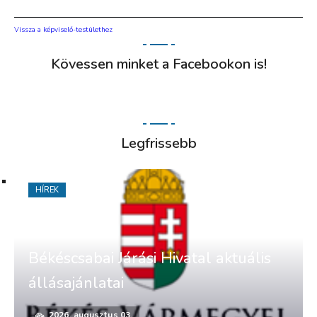
Vissza a képviselő-testülethez
Kövessen minket a Facebookon is!
Legfrissebb
HÍREK
Békéscsabai Járási Hivatal aktuális
állásajánlatai
2026. augusztus 03.