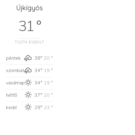
Újkígyós
31 °
TISZTA ÉGBOLT
péntek
38°
20 °
szombat
34°
19 °
vasárnap
34°
19 °
hétfő
37°
20 °
kedd
29°
23 °