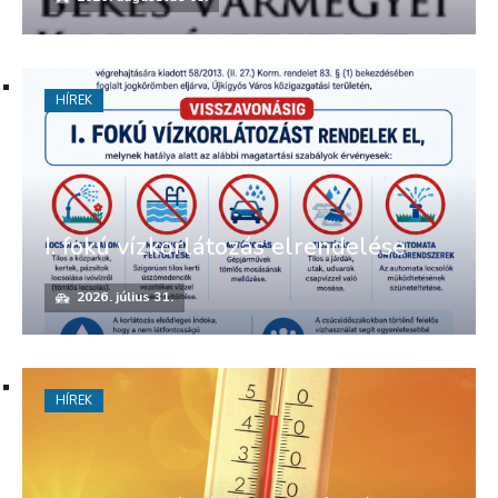
HÍREK
I. fokú vízkorlátozás elrendelése
2026. július 31.
HÍREK