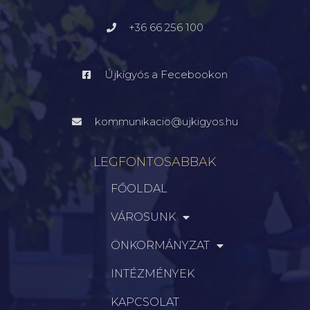
+36 66 256 100
Újkígyós a Fecebookon
kommunikacio@ujkigyos.hu
LEGFONTOSABBAK
FŐOLDAL
VÁROSUNK
ÖNKORMÁNYZAT
INTÉZMÉNYEK
KAPCSOLAT