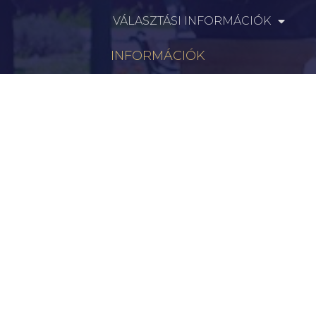
VÁLASZTÁSI INFORMÁCIÓK
INFORMÁCIÓK
Hírek
Aktualitások
Történelem
Infrastruktúra
Szervezetek
Civil Szervezetek
Hasznos Linkek