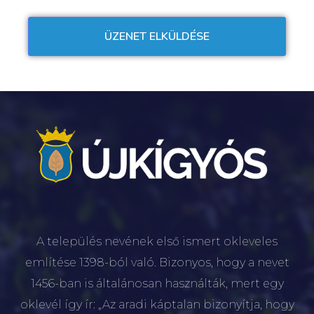
A település nevének első ismert okleveles
említése 1398-ból való. Bizonyos, hogy a nevet
1456-ban is általánosan használták, mert egy
oklevél így ír: „Az aradi káptalan bizonyítja, hogy