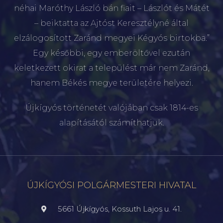
néhai Maróthy László bán fiait – Lászlót és Mátét
– beiktatta az Ajtóst Keresztélyné által
elzálogosított Zaránd megyei Kégyós birtokba.”
Egy későbbi, egy emberöltővel ezután
keletkezett okirat a települést már nem Zaránd,
hanem Békés megye területére helyezi.
Újkígyós történetét valójában csak 1814-es
alapításától számíthatjuk.
ÚJKÍGYÓSI POLGÁRMESTERI HIVATAL
5661 Újkígyós, Kossuth Lajos u. 41.