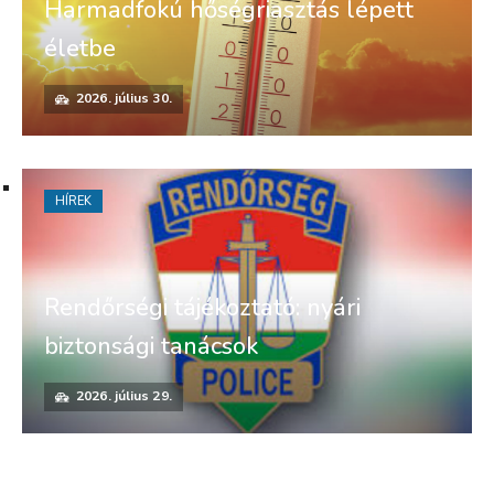
Harmadfokú hőségriasztás lépett
életbe
2026. július 30.
HÍREK
Rendőrségi tájékoztató: nyári
biztonsági tanácsok
2026. július 29.