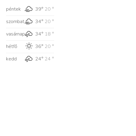
péntek
39°
20 °
szombat
34°
20 °
vasárnap
34°
18 °
hétfő
36°
20 °
kedd
24°
24 °