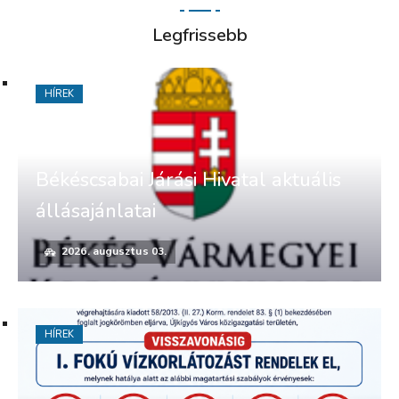
Legfrissebb
HÍREK
Békéscsabai Járási Hivatal aktuális
állásajánlatai
2026. augusztus 03.
HÍREK