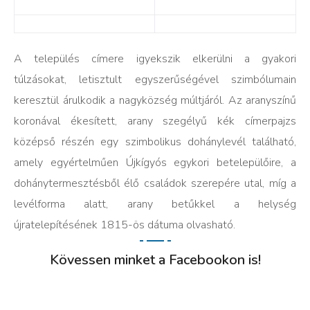
A település címere igyekszik elkerülni a gyakori
túlzásokat, letisztult egyszerűségével szimbólumain
keresztül árulkodik a nagyközség múltjáról. Az aranyszínű
koronával ékesített, arany szegélyű kék címerpajzs
középső részén egy szimbolikus dohánylevél található,
amely egyértelműen Újkígyós egykori betelepülőire, a
dohánytermesztésből élő családok szerepére utal, míg a
levélforma alatt, arany betűkkel a helység
újratelepítésének 1815-ös dátuma olvasható.
Kövessen minket a Facebookon is!