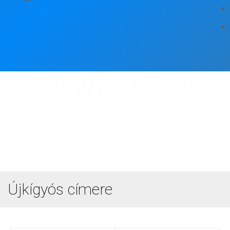
Újkígyós címere
Újkígyós címere