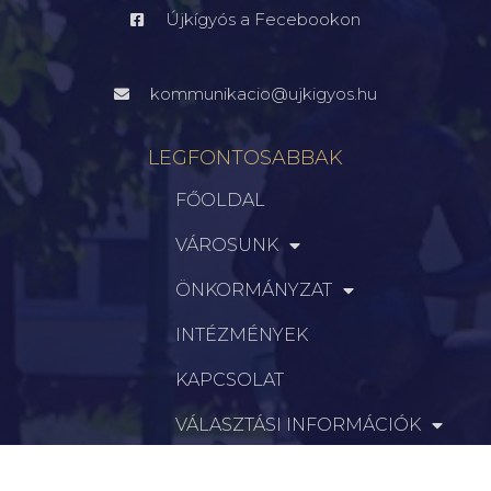
Újkígyós a Fecebookon
kommunikacio@ujkigyos.hu
LEGFONTOSABBAK
FŐOLDAL
VÁROSUNK
ÖNKORMÁNYZAT
INTÉZMÉNYEK
KAPCSOLAT
VÁLASZTÁSI INFORMÁCIÓK
INFORMÁCIÓK