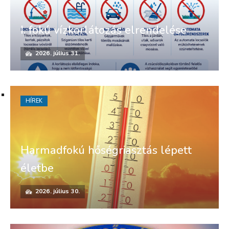
I. fokú vízkorlátozás elrendelése
2026. július 31.
HÍREK
Harmadfokú hőségriasztás lépett
életbe
2026. július 30.