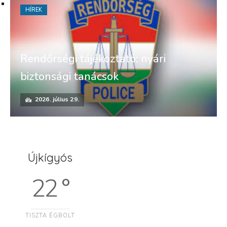
HÍREK
Rendőrségi tájékoztató: nyári
biztonsági tanácsok
2026. július 29.
Újkígyós
22 °
TISZTA ÉGBOLT