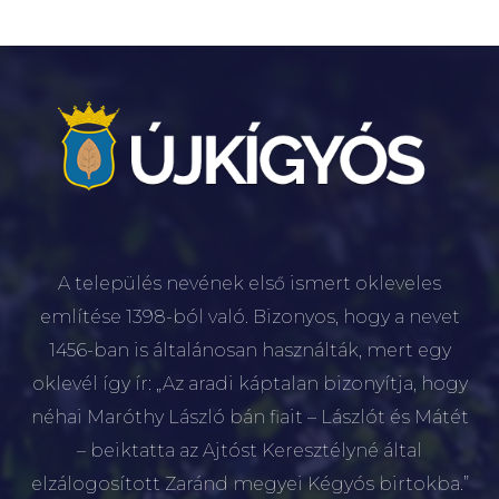
A település nevének első ismert okleveles
említése 1398-ból való. Bizonyos, hogy a nevet
1456-ban is általánosan használták, mert egy
oklevél így ír: „Az aradi káptalan bizonyítja, hogy
néhai Maróthy László bán fiait – Lászlót és Mátét
– beiktatta az Ajtóst Keresztélyné által
elzálogosított Zaránd megyei Kégyós birtokba.”