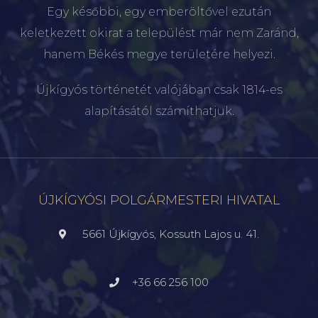
Egy későbbi, egy emberöltővel ezután
keletkezett okirat a települést már nem Zaránd,
hanem Békés megye területére helyezi.
Újkígyós történetét valójában csak 1814-es
alapításától számíthatjuk.
ÚJKÍGYÓSI POLGÁRMESTERI HIVATAL
5661 Újkígyós, Kossuth Lajos u. 41.
+36 66 256 100