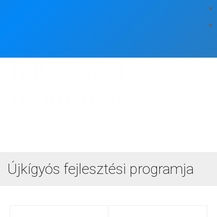
Újkígyós
fejlesztési
programja
Újkígyós fejlesztési programja