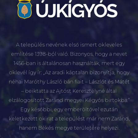
A település nevének első ismert okleveles
említése 1398-ból való. Bizonyos, hogy a nevet
1456-ban is általánosan használták, mert egy
oklevél így ír: „Az aradi káptalan bizonyítja, hogy
néhai Maróthy László bán fiait – Lászlót és Mátét
– beiktatta az Ajtóst Keresztélyné által
elzálogosított Zaránd megyei Kégyós birtokba.”
Egy későbbi, egy emberöltővel ezután
keletkezett okirat a települést már nem Zaránd,
hanem Békés megye területére helyezi.