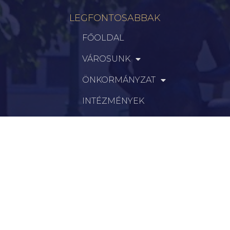
LEGFONTOSABBAK
FŐOLDAL
VÁROSUNK
ÖNKORMÁNYZAT
INTÉZMÉNYEK
KAPCSOLAT
VÁLASZTÁSI INFORMÁCIÓK
INFORMÁCIÓK
Hírek
Aktualitások