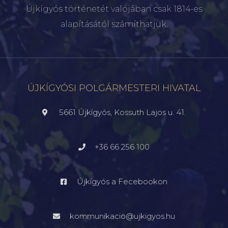
Újkígyós történetét valójában csak 1814-es
alapításától számíthatjuk.
ÚJKÍGYÓSI POLGÁRMESTERI HIVATAL
5661 Újkígyós, Kossuth Lajos u. 41.
+36 66 256 100
Újkígyós a Fecebookon
kommunikacio@ujkigyos.hu