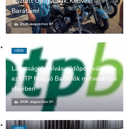
Tisztelt Újkígyósiak, Kedves
Barátaim!
2026. augusztus 07.
HÍREK
Lakossági felhívás – Időpontváltozás
az OTP Mozgó Bankfiók nyitvatartási
idejében
2026. augusztus 07.
HÍREK