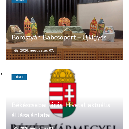
Borostyán Bábcsoport – Újkígyós
2026. augusztus 07.
HÍREK
Békéscsabai Járási Hivatal aktuális
állásajánlatai
2026. augusztus 03.