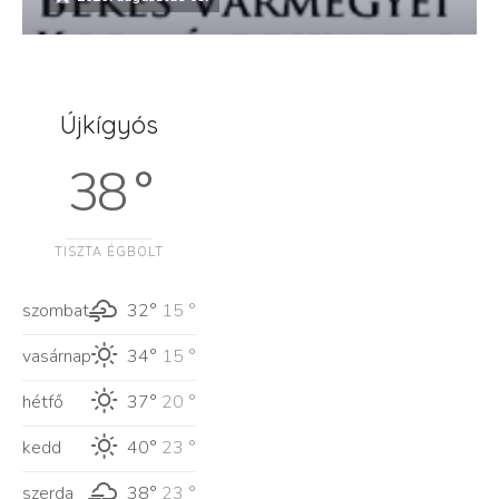
Újkígyós
38 °
TISZTA ÉGBOLT
szombat
32°
15 °
vasárnap
34°
15 °
hétfő
37°
20 °
kedd
40°
23 °
szerda
38°
23 °