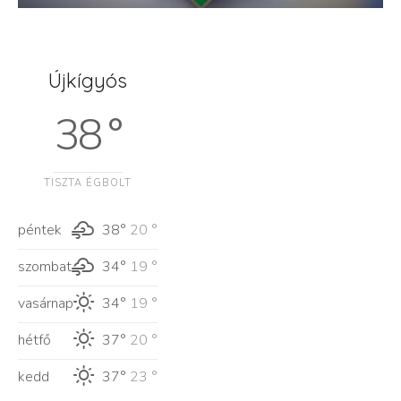
Újkígyós
38 °
TISZTA ÉGBOLT
péntek
38°
20 °
szombat
34°
19 °
vasárnap
34°
19 °
hétfő
37°
20 °
kedd
37°
23 °