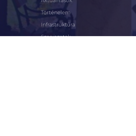
Aktualitások
Történelem
Infrastruktúra
Szervezetek
Civil Szervezetek
Hasznos Linkek
LEGFRISSEBB
Békéscsabai Járási Hivatal Aktuális Állásajánlatai
I. Fokú Vízkorlátozás Elrendelése
Harmadfokú Hőségriasztás Lépett Életbe