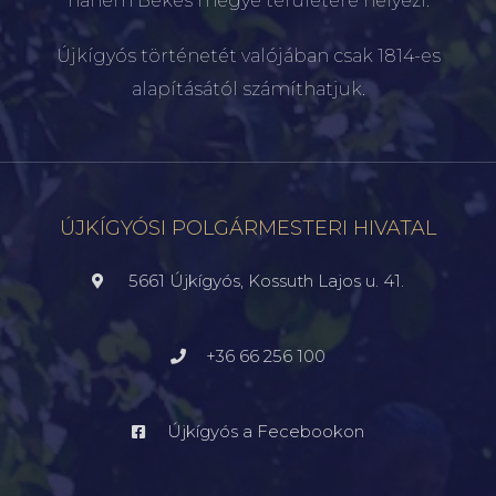
hanem Békés megye területére helyezi.
Újkígyós történetét valójában csak 1814-es
alapításától számíthatjuk.
ÚJKÍGYÓSI POLGÁRMESTERI HIVATAL
5661 Újkígyós, Kossuth Lajos u. 41.
+36 66 256 100
Újkígyós a Fecebookon