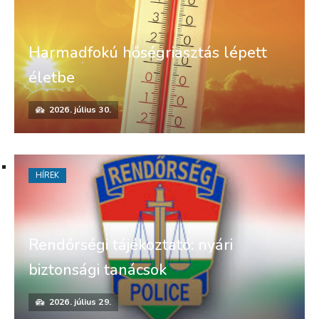
Harmadfokú hőségriasztás lépett
életbe
2026. július 30.
HÍREK
Rendőrségi tájékoztató: nyári
biztonsági tanácsok
2026. július 29.