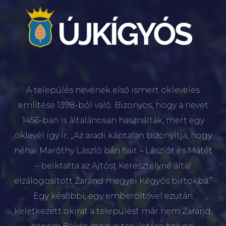
A település nevének első ismert okleveles
említése 1398-ból való. Bizonyos, hogy a nevet
1456-ban is általánosan használták, mert egy
oklevél így ír: „Az aradi káptalan bizonyítja, hogy
néhai Maróthy László bán fiait – Lászlót és Mátét
– beiktatta az Ajtóst Keresztélyné által
elzálogosított Zaránd megyei Kégyós birtokba.”
Egy későbbi, egy emberöltővel ezután
keletkezett okirat a települést már nem Zaránd,