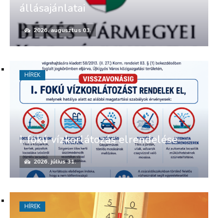
állásajánlatai
2026. augusztus 03.
HÍREK
I. fokú vízkorlátozás elrendelése
2026. július 31.
HÍREK