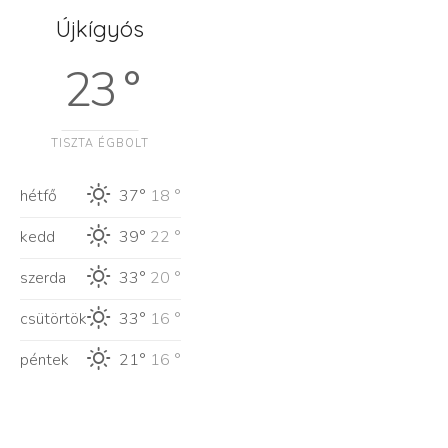
Újkígyós
23 °
TISZTA ÉGBOLT
hétfő
37°
18 °
kedd
39°
22 °
szerda
33°
20 °
csütörtök
33°
16 °
péntek
21°
16 °