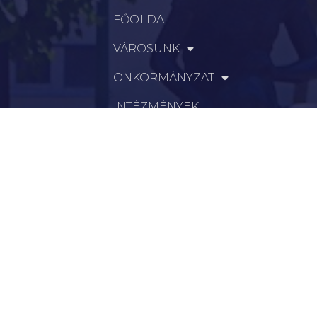
FŐOLDAL
VÁROSUNK
ÖNKORMÁNYZAT
INTÉZMÉNYEK
KAPCSOLAT
VÁLASZTÁSI INFORMÁCIÓK
INFORMÁCIÓK
Hírek
Aktualitások
Történelem