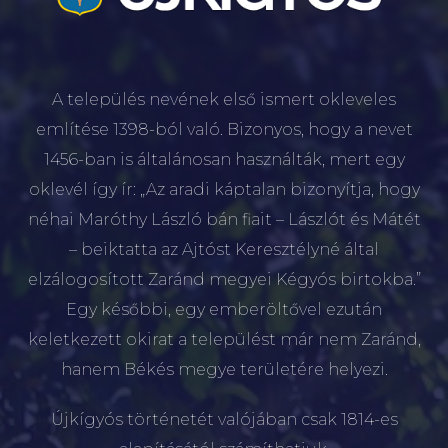
A település nevének első ismert okleveles
említése 1398-ból való. Bizonyos, hogy a nevet
1456-ban is általánosan használták, mert egy
oklevél így ír: „Az aradi káptalan bizonyítja, hogy
néhai Maróthy László bán fiait – Lászlót és Mátét
– beiktatta az Ajtóst Keresztélyné által
elzálogosított Zaránd megyei Kégyós birtokba.”
Egy későbbi, egy emberöltővel ezután
keletkezett okirat a települést már nem Zaránd,
hanem Békés megye területére helyezi.
Újkígyós történetét valójában csak 1814-es