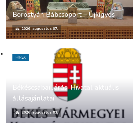
Borostyán Bábcsoport – Újkígyós
2026. augusztus 07.
HÍREK
Békéscsabai Járási Hivatal aktuális
állásajánlatai
2026. augusztus 03.