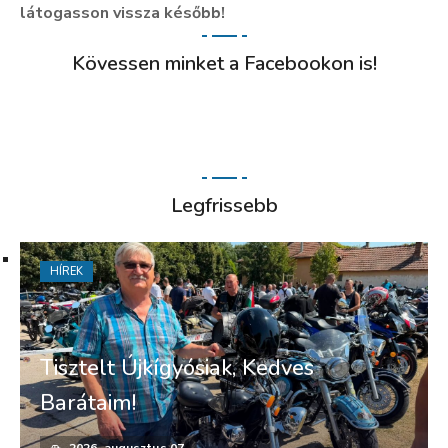
látogasson vissza később!
Kövessen minket a Facebookon is!
Legfrissebb
HÍREK
Tisztelt Újkígyósiak, Kedves
Barátaim!