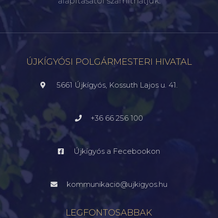
alapításától számíthatjuk.
ÚJKÍGYÓSI POLGÁRMESTERI HIVATAL
5661 Újkígyós, Kossuth Lajos u. 41.
+36 66 256 100
Újkígyós a Fecebookon
kommunikacio@ujkigyos.hu
LEGFONTOSABBAK