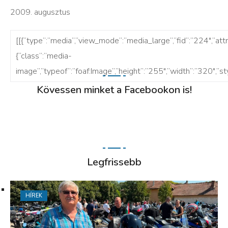
2009. augusztus
[[{“type”:”media”,”view_mode”:”media_large”,”fid”:”224″,”attr
{“class”:”media-
image”,”typeof”:”foaf:Image”,”height”:”255″,”width”:”320″,”styl
Kövessen minket a Facebookon is!
Legfrissebb
HÍREK