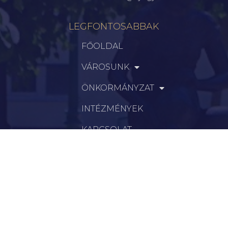
LEGFONTOSABBAK
FŐOLDAL
VÁROSUNK
ÖNKORMÁNYZAT
INTÉZMÉNYEK
KAPCSOLAT
VÁLASZTÁSI INFORMÁCIÓK
INFORMÁCIÓK
Hírek
Aktualitások