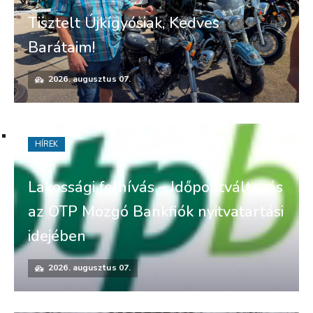
Tisztelt Újkígyósiak, Kedves
Barátaim!
2026. augusztus 07.
HÍREK
Lakossági felhívás – Időpontváltozás
az OTP Mozgó Bankfiók nyitvatartási
idejében
2026. augusztus 07.