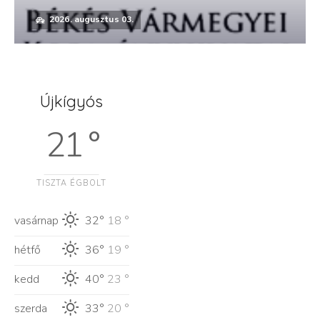
2026. augusztus 03.
Újkígyós
21 °
TISZTA ÉGBOLT
vasárnap
32°
18 °
hétfő
36°
19 °
kedd
40°
23 °
szerda
33°
20 °