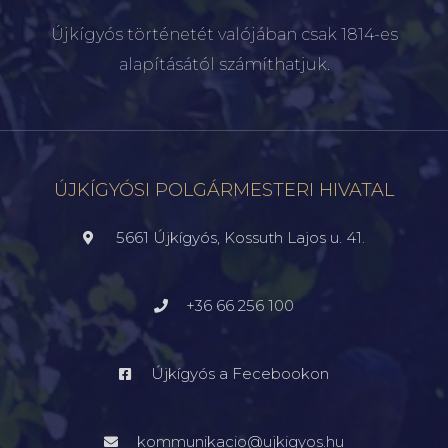
Újkígyós történetét valójában csak 1814-es
alapításától számíthatjuk.
ÚJKÍGYÓSI POLGÁRMESTERI HIVATAL
5661 Újkígyós, Kossuth Lajos u. 41.
+36 66 256 100
Újkígyós a Fecebookon
kommunikacio@ujkigyos.hu