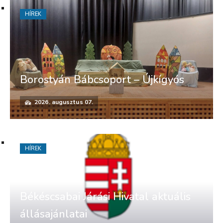
HÍREK
Borostyán Bábcsoport – Újkígyós
2026. augusztus 07.
HÍREK
Békéscsabai Járási Hivatal aktuális
állásajánlatai