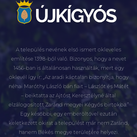
A település nevének első ismert okleveles
említése 1398-ból való. Bizonyos, hogy a nevet
1456-ban is általánosan használták, mert egy
oklevél így ír: „Az aradi káptalan bizonyítja, hogy
néhai Maróthy László bán fiait – Lászlót és Mátét
– beiktatta az Ajtóst Keresztélyné által
elzálogosított Zaránd megyei Kégyós birtokba.”
Egy későbbi, egy emberöltővel ezután
keletkezett okirat a települést már nem Zaránd,
hanem Békés megye területére helyezi.