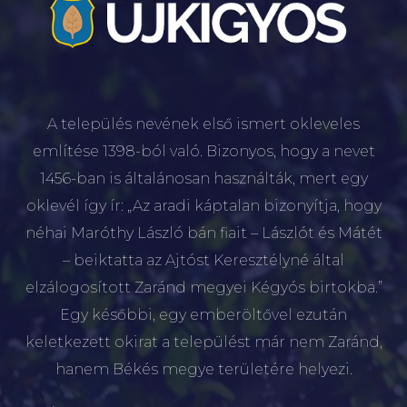
A település nevének első ismert okleveles
említése 1398-ból való. Bizonyos, hogy a nevet
1456-ban is általánosan használták, mert egy
oklevél így ír: „Az aradi káptalan bizonyítja, hogy
néhai Maróthy László bán fiait – Lászlót és Mátét
– beiktatta az Ajtóst Keresztélyné által
elzálogosított Zaránd megyei Kégyós birtokba.”
Egy későbbi, egy emberöltővel ezután
keletkezett okirat a települést már nem Zaránd,
hanem Békés megye területére helyezi.