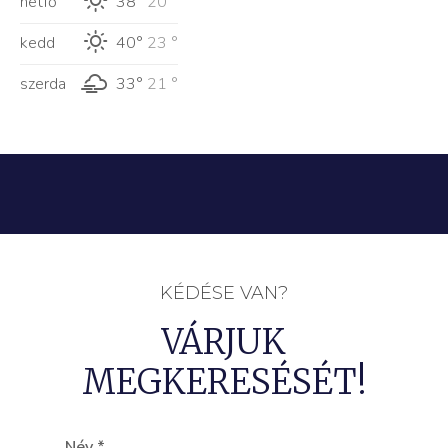
hétfő
38°
20 °
kedd
40°
23 °
szerda
33°
21 °
KÉDÉSE VAN?
VÁRJUK
MEGKERESÉSÉT!