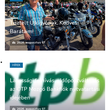
Tisztelt Újkígyósiak, Kedves
Barátaim!
2026. augusztus 07.
HÍREK
Lakossági felhívás – Időpontváltozás
az OTP Mozgó Bankfiók nyitvatartási
idejében
2026. augusztus 07.