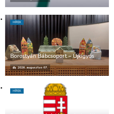
HÍREK
Borostyán Bábcsoport – Újkígyós
2026. augusztus 07.
HÍREK