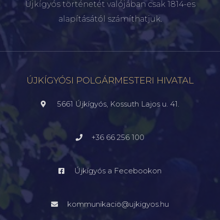
Újkígyós történetét valójában csak 1814-es
alapításától számíthatjuk.
ÚJKÍGYÓSI POLGÁRMESTERI HIVATAL
5661 Újkígyós, Kossuth Lajos u. 41.
+36 66 256 100
Újkígyós a Fecebookon
kommunikacio@ujkigyos.hu