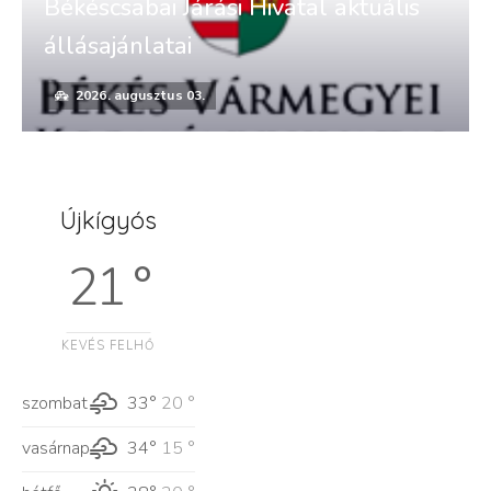
Békéscsabai Járási Hivatal aktuális
állásajánlatai
2026. augusztus 03.
Újkígyós
21 °
KEVÉS FELHŐ
szombat
33°
20 °
vasárnap
34°
15 °