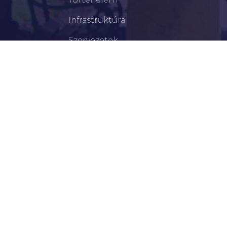
Infrastruktúra
Szervezetek
Civil Szervezetek
Hasznos Linkek
LEGFRISSEBB
Tisztelt Újkígyósiak, Kedves Barátaim!
Lakossági Felhívás – Időpontváltozás Az OTP
Mozgó Bankfiók Nyitvatartási Idejében
Borostyán Bábcsoport – Újkígyós
Békéscsabai Járási Hivatal Aktuális Állásajánlatai