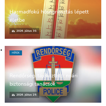
Harmadfokú hőségriasztás lépett
életbe
2026. július 30.
HÍREK
Rendőrségi tájékoztató: nyári
biztonsági tanácsok
2026. július 29.