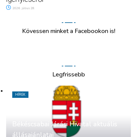
2026. július 28.
Kövessen minket a Facebookon is!
Legfrissebb
HÍREK
Békéscsabai Járási Hivatal aktuális
állásajánlatai