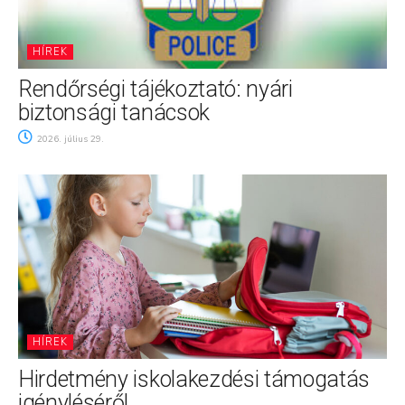
HÍREK
Rendőrségi tájékoztató: nyári
biztonsági tanácsok
2026. július 29.
HÍREK
Hirdetmény iskolakezdési támogatás
igényléséről