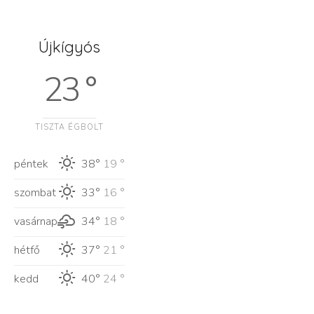
Újkígyós
23 °
TISZTA ÉGBOLT
péntek
38°
19 °
szombat
33°
16 °
vasárnap
34°
18 °
hétfő
37°
21 °
kedd
40°
24 °