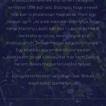
A település nevének első ismert okleveles
említése 1398-ból való. Bizonyos, hogy a nevet
1456-ban is általánosan használták, mert egy
oklevél így ír: „Az aradi káptalan bizonyítja, hogy
néhai Maróthy László bán fiait – Lászlót és Mátét
– beiktatta az Ajtóst Keresztélyné által
elzálogosított Zaránd megyei Kégyós birtokba.”
Egy későbbi, egy emberöltővel ezután
keletkezett okirat a települést már nem Zaránd,
hanem Békés megye területére helyezi.
Újkígyós történetét valójában csak 1814-es
alapításától számíthatjuk.