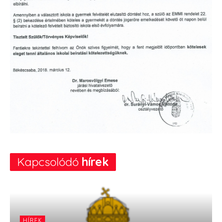
Kapcsolódó
hírek
HÍREK