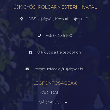
ÚJKÍGYÓSI POLGÁRMESTERI HIVATAL
5661 Újkígyós, Kossuth Lajos u. 41.
+36 66 256 100
Újkígyós a Fecebookon
kommunikacio@ujkigyos.hu
LEGFONTOSABBAK
FŐOLDAL
VÁROSUNK