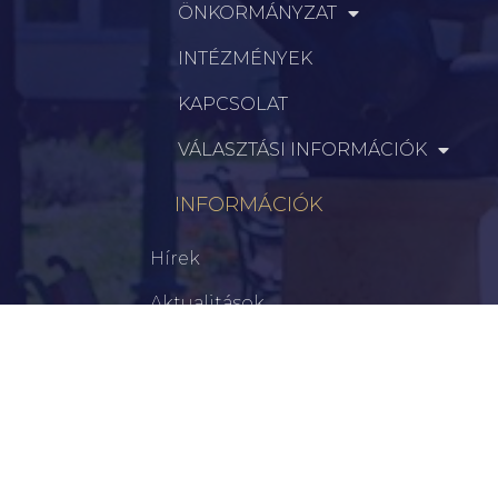
ÖNKORMÁNYZAT
INTÉZMÉNYEK
KAPCSOLAT
VÁLASZTÁSI INFORMÁCIÓK
INFORMÁCIÓK
Hírek
Aktualitások
Történelem
Infrastruktúra
Szervezetek
Civil Szervezetek