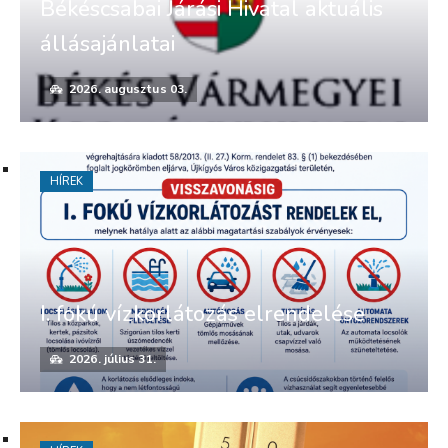
Békéscsabai Járási Hivatal aktuális
állásajánlatai
2026. augusztus 03.
HÍREK
I. fokú vízkorlátozás elrendelése
2026. július 31.