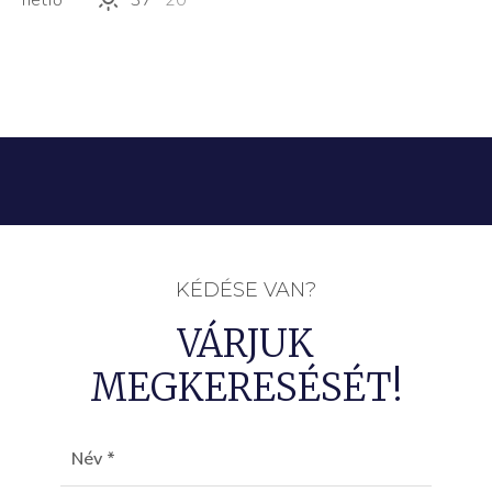
hétfő
37°
20 °
KÉDÉSE VAN?
VÁRJUK
MEGKERESÉSÉT!