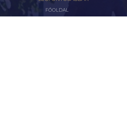
FŐOLDAL
VÁROSUNK
ÖNKORMÁNYZAT
INTÉZMÉNYEK
KAPCSOLAT
VÁLASZTÁSI INFORMÁCIÓK
INFORMÁCIÓK
Hírek
Aktualitások
Történelem