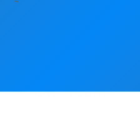
Our Team
Főoldal
Our Team