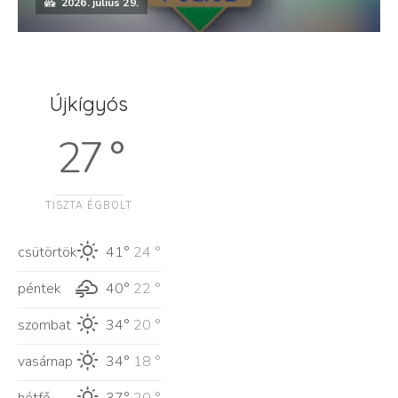
2026. július 29.
Újkígyós
27 °
TISZTA ÉGBOLT
csütörtök
41°
24 °
péntek
40°
22 °
szombat
34°
20 °
vasárnap
34°
18 °