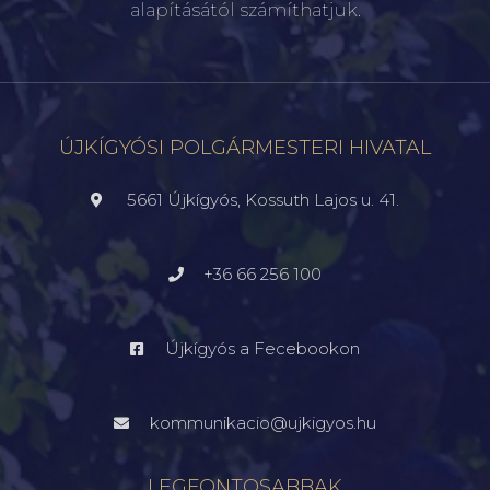
alapításától számíthatjuk.
ÚJKÍGYÓSI POLGÁRMESTERI HIVATAL
5661 Újkígyós, Kossuth Lajos u. 41.
+36 66 256 100
Újkígyós a Fecebookon
kommunikacio@ujkigyos.hu
LEGFONTOSABBAK