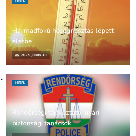
HÍREK
Harmadfokú hőségriasztás lépett
életbe
2026. július 30.
HÍREK
Rendőrségi tájékoztató: nyári
biztonsági tanácsok