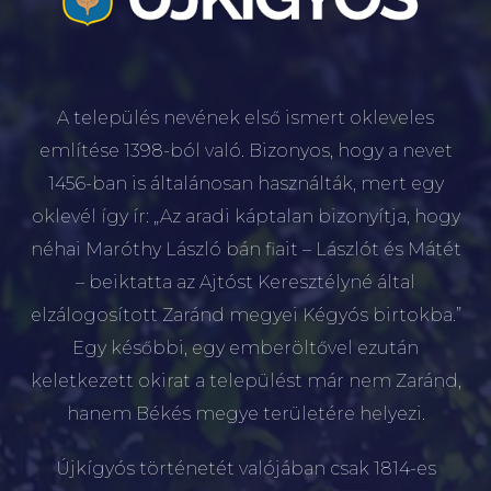
A település nevének első ismert okleveles
említése 1398-ból való. Bizonyos, hogy a nevet
1456-ban is általánosan használták, mert egy
oklevél így ír: „Az aradi káptalan bizonyítja, hogy
néhai Maróthy László bán fiait – Lászlót és Mátét
– beiktatta az Ajtóst Keresztélyné által
elzálogosított Zaránd megyei Kégyós birtokba.”
Egy későbbi, egy emberöltővel ezután
keletkezett okirat a települést már nem Zaránd,
hanem Békés megye területére helyezi.
Újkígyós történetét valójában csak 1814-es