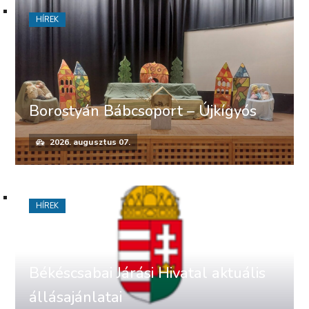
HÍREK
Borostyán Bábcsoport – Újkígyós
2026. augusztus 07.
HÍREK
Békéscsabai Járási Hivatal aktuális
állásajánlatai