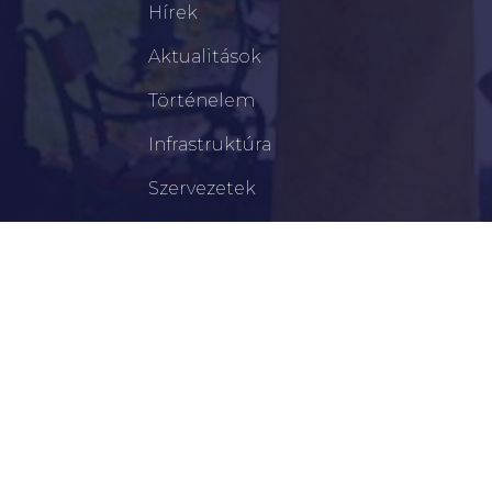
Hírek
Aktualitások
Történelem
Infrastruktúra
Szervezetek
Civil Szervezetek
Hasznos Linkek
LEGFRISSEBB
Tisztelt Újkígyósiak, Kedves Barátaim!
Lakossági Felhívás – Időpontváltozás Az OTP
Mozgó Bankfiók Nyitvatartási Idejében