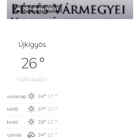
2026. augusztus 03.
Újkígyós
26 °
TISZTA ÉGBOLT
vasárnap
34°
17 °
hétfő
37°
20 °
kedd
39°
23 °
szerda
34°
22 °