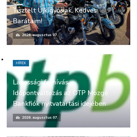
Tisztelt Újkígyósiak, Kedves
Barátaim!
2026. augusztus 07.
HÍREK
Lakossági felhívás –
Időpontváltozás az OTP Mozgó
Bankfiók nyitvatartási idejében
2026. augusztus 07.