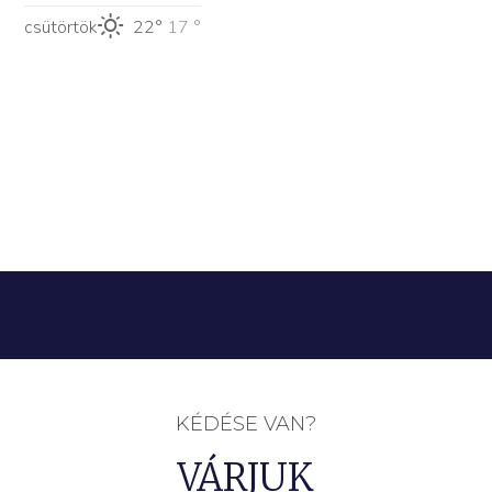
csütörtök
22°
17 °
KÉDÉSE VAN?
VÁRJUK