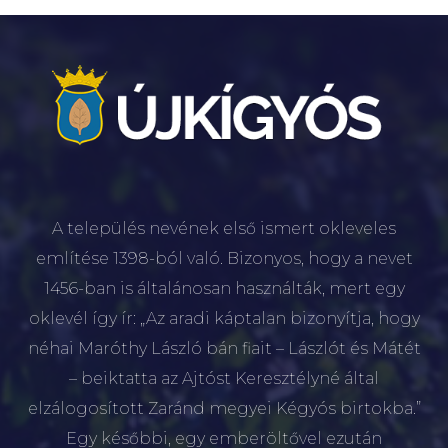
A település nevének első ismert okleveles
említése 1398-ból való. Bizonyos, hogy a nevet
1456-ban is általánosan használták, mert egy
oklevél így ír: „Az aradi káptalan bizonyítja, hogy
néhai Maróthy László bán fiait – Lászlót és Mátét
– beiktatta az Ajtóst Keresztélyné által
elzálogosított Zaránd megyei Kégyós birtokba.”
Egy későbbi, egy emberöltővel ezután