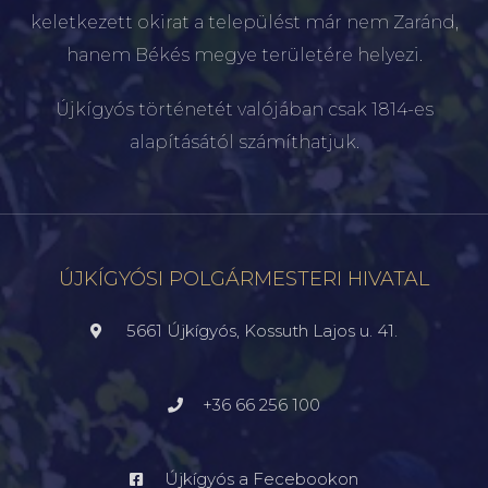
keletkezett okirat a települést már nem Zaránd,
hanem Békés megye területére helyezi.
Újkígyós történetét valójában csak 1814-es
alapításától számíthatjuk.
ÚJKÍGYÓSI POLGÁRMESTERI HIVATAL
5661 Újkígyós, Kossuth Lajos u. 41.
+36 66 256 100
Újkígyós a Fecebookon