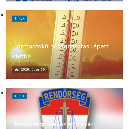
HÍREK
Harmadfokú hőségriasztás lépett
életbe
2026. július 30.
HÍREK
Rendőrségi tájékoztató: nyári