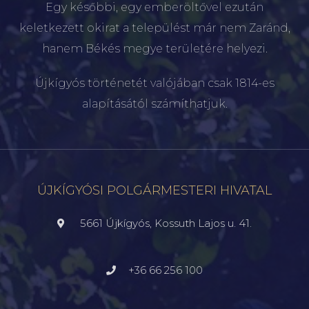
Egy későbbi, egy emberöltővel ezután
keletkezett okirat a települést már nem Zaránd,
hanem Békés megye területére helyezi.
Újkígyós történetét valójában csak 1814-es
alapításától számíthatjuk.
ÚJKÍGYÓSI POLGÁRMESTERI HIVATAL
5661 Újkígyós, Kossuth Lajos u. 41.
+36 66 256 100