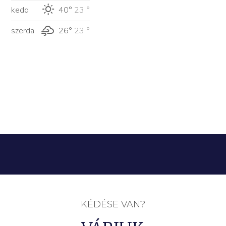
kedd
40°
23 °
szerda
26°
23 °
KÉDÉSE VAN?