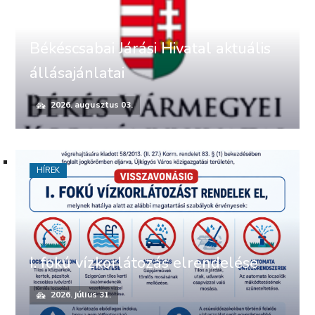
Békéscsabai Járási Hivatal aktuális
állásajánlatai
2026. augusztus 03.
HÍREK
I. fokú vízkorlátozás elrendelése
2026. július 31.