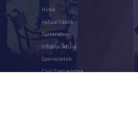
Hírek
Aktualitások
Történelem
Infrastruktúra
Szervezetek
Civil Szervezetek
Hasznos Linkek
LEGFRISSEBB
Békéscsabai Járási Hivatal Aktuális Állásajánlatai
I. Fokú Vízkorlátozás Elrendelése