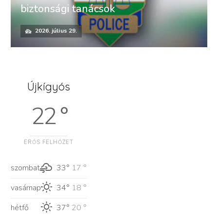
biztonsági tanácsok
2026. július 29.
Újkígyós
22 °
ERŐS FELHŐZET
szombat
33°
17 °
vasárnap
34°
18 °
hétfő
37°
20 °