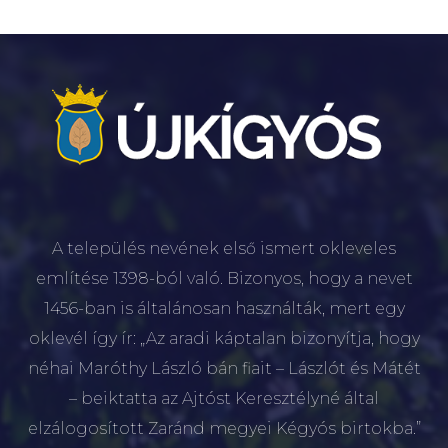
A település nevének első ismert okleveles
említése 1398-ból való. Bizonyos, hogy a nevet
1456-ban is általánosan használták, mert egy
oklevél így ír: „Az aradi káptalan bizonyítja, hogy
néhai Maróthy László bán fiait – Lászlót és Mátét
– beiktatta az Ajtóst Keresztélyné által
elzálogosított Zaránd megyei Kégyós birtokba.”