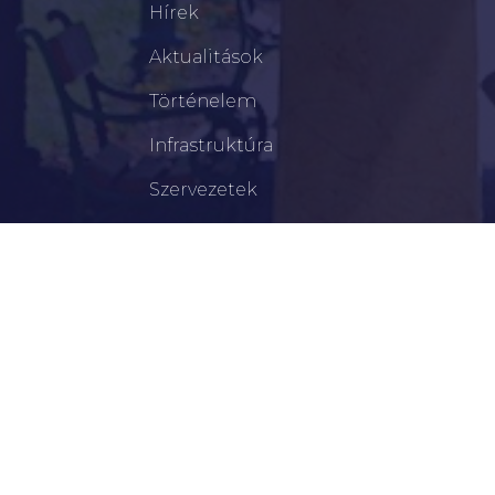
Hírek
Aktualitások
Történelem
Infrastruktúra
Szervezetek
Civil Szervezetek
Hasznos Linkek
LEGFRISSEBB
Tisztelt Újkígyósiak, Kedves Barátaim!
Lakossági Felhívás – Időpontváltozás Az OTP
Mozgó Bankfiók Nyitvatartási Idejében