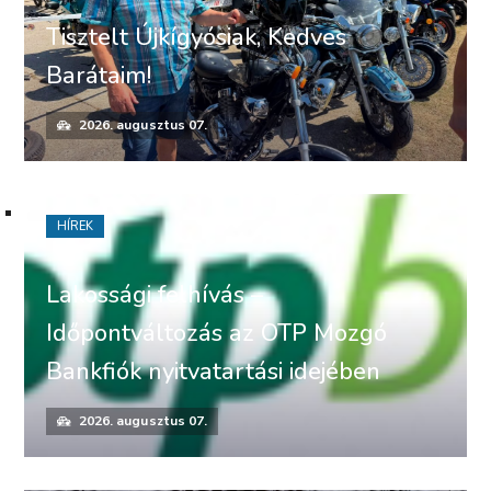
Tisztelt Újkígyósiak, Kedves
Barátaim!
2026. augusztus 07.
HÍREK
Lakossági felhívás –
Időpontváltozás az OTP Mozgó
Bankfiók nyitvatartási idejében
2026. augusztus 07.