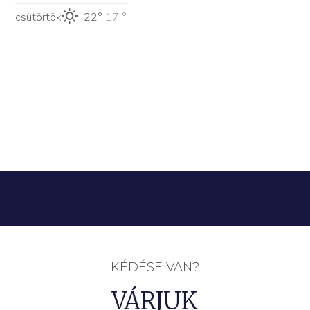
csütörtök
22°
17 °
KÉDÉSE VAN?
VÁRJUK