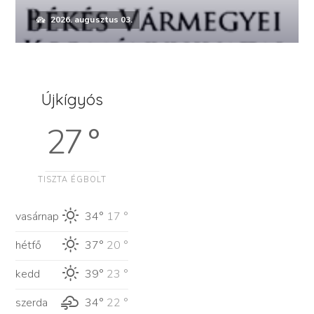
2026. augusztus 03.
Újkígyós
27 °
TISZTA ÉGBOLT
vasárnap
34°
17 °
hétfő
37°
20 °
kedd
39°
23 °
szerda
34°
22 °