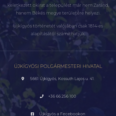
keletkezett okirat a települést már nem Zaránd,
hanem Békés megye területére helyezi.
Újkígyós történetét valójában csak 1814-es
alapításától számíthatjuk.
ÚJKÍGYÓSI POLGÁRMESTERI HIVATAL
5661 Újkígyós, Kossuth Lajos u. 41.
+36 66 256 100
Újkígyós a Fecebookon