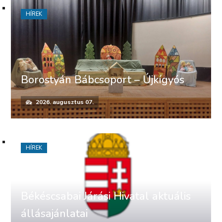
HÍREK
Borostyán Bábcsoport – Újkígyós
2026. augusztus 07.
HÍREK
Békéscsabai Járási Hivatal aktuális
állásajánlatai