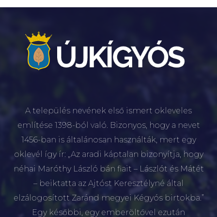
A település nevének első ismert okleveles
említése 1398-ból való. Bizonyos, hogy a nevet
1456-ban is általánosan használták, mert egy
oklevél így ír: „Az aradi káptalan bizonyítja, hogy
néhai Maróthy László bán fiait – Lászlót és Mátét
– beiktatta az Ajtóst Keresztélyné által
elzálogosított Zaránd megyei Kégyós birtokba.”
Egy későbbi, egy emberöltővel ezután