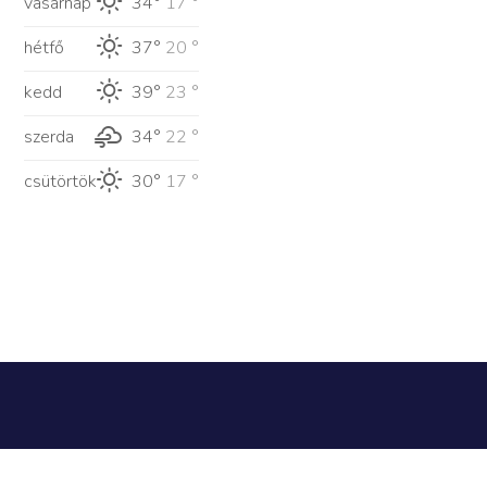
vasárnap
34°
17 °
hétfő
37°
20 °
kedd
39°
23 °
szerda
34°
22 °
csütörtök
30°
17 °