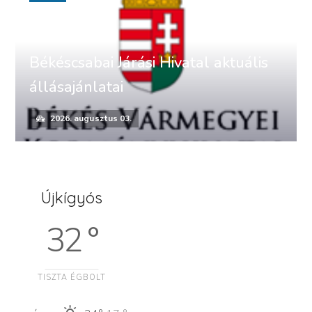
Békéscsabai Járási Hivatal aktuális
állásajánlatai
2026. augusztus 03.
Újkígyós
32 °
TISZTA ÉGBOLT