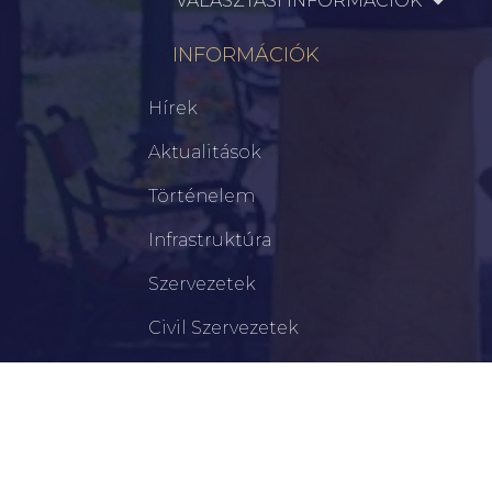
VÁLASZTÁSI INFORMÁCIÓK
INFORMÁCIÓK
Hírek
Aktualitások
Történelem
Infrastruktúra
Szervezetek
Civil Szervezetek
Hasznos Linkek
LEGFRISSEBB