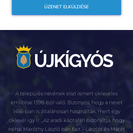
A település nevének első ismert okleveles
említése 1398-ból való. Bizonyos, hogy a nevet
1456-ban is általánosan használták, mert egy
oklevél így ír: „Az aradi káptalan bizonyítja, hogy
néhai Maróthy László bán fiait – Lászlót és Mátét