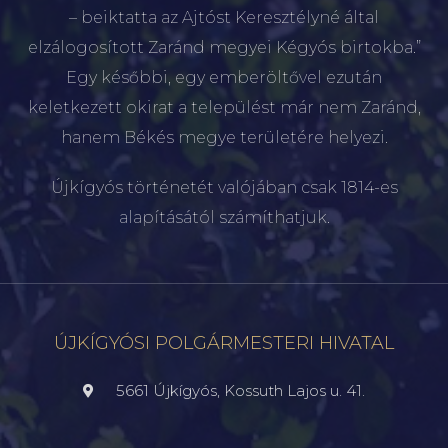
– beiktatta az Ajtóst Keresztélyné által
elzálogosított Zaránd megyei Kégyós birtokba.”
Egy későbbi, egy emberöltővel ezután
keletkezett okirat a települést már nem Zaránd,
hanem Békés megye területére helyezi.
Újkígyós történetét valójában csak 1814-es
alapításától számíthatjuk.
ÚJKÍGYÓSI POLGÁRMESTERI HIVATAL
5661 Újkígyós, Kossuth Lajos u. 41.