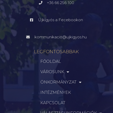
+36 66 256 100
Újkígyós a Fecebookon
kommunikacio@ujkigyos.hu
LEGFONTOSABBAK
FŐOLDAL
VÁROSUNK
ÖNKORMÁNYZAT
INTÉZMÉNYEK
KAPCSOLAT