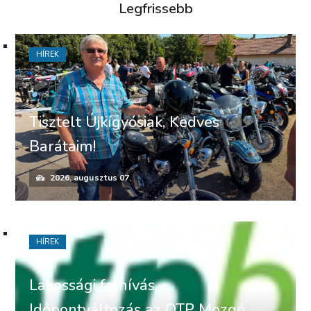
Legfrissebb
HÍREK
Tisztelt Újkígyósiak, Kedves
Barátaim!
2026. augusztus 07.
HÍREK
Lakossági felhívás –
Időpontváltozás az OTP Mozgó