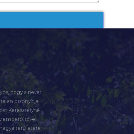
yos, hogy a nevet
talan bizonyítja,
tóst Keresztélyné
gy emberöltővel
megye területére