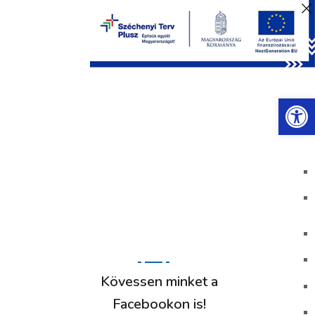
Eszkö
KAPCSOLAT
VÁLASZTÁSI INFORMÁCIÓK
Kövessen minket a
Facebookon is!