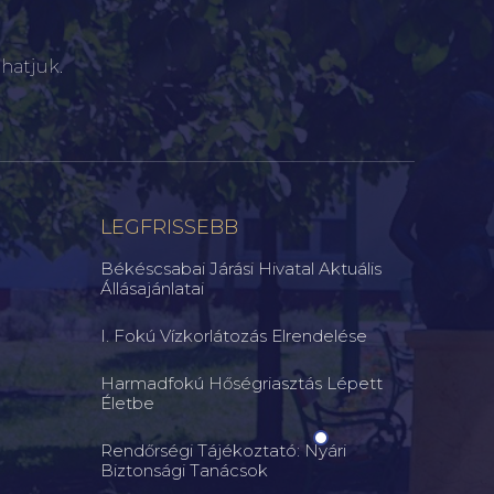
hatjuk.
LEGFRISSEBB
Békéscsabai Járási Hivatal Aktuális
Állásajánlatai
I. Fokú Vízkorlátozás Elrendelése
Harmadfokú Hőségriasztás Lépett
Életbe
Rendőrségi Tájékoztató: Nyári
Biztonsági Tanácsok