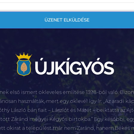
nek első ismert okleveles említése 1398-ból való. Bizon
lánosan használták, mert egy oklevél így ír: „Az aradi káp
hy László bán fiait – Lászlót és Mátét – beiktatta az Aj
sított Zaránd megyei Kégyós birtokba.” Egy későbbi, e
ett okirat a települést már nem Zaránd, hanem Békés 