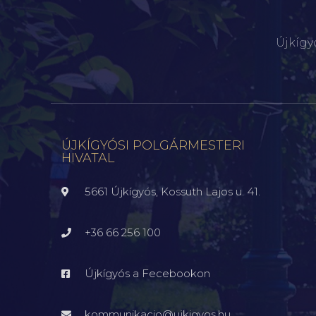
Újkígy
ÚJKÍGYÓSI POLGÁRMESTERI
HIVATAL
5661 Újkígyós, Kossuth Lajos u. 41.
+36 66 256 100
Újkígyós a Fecebookon
kommunikacio@ujkigyos.hu