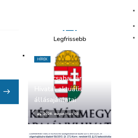
Legfrissebb
HÍREK
Békéscsabai Járási
Hivatal aktuális
állásajánlatai
2026. augusztus 03.