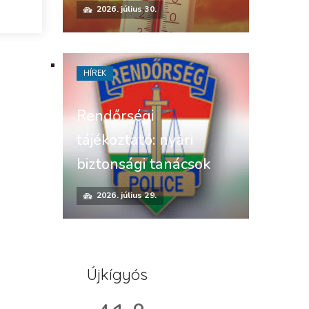
2026. július 30.
HÍREK
Rendőrségi
tájékoztató: nyári
biztonsági tanácsok
2026. július 29.
Újkígyós