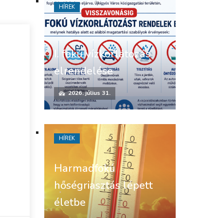
HÍREK
I. fokú vízkorlátozás
elrendelése
2026. július 31.
HÍREK
Harmadfokú
hőségriasztás lépett
életbe