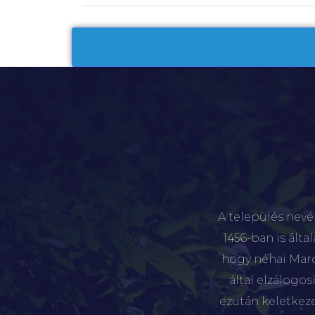
A település nevé
1456-ban is álta
hogy néhai Marót
által elzálogo
ezután keletkez