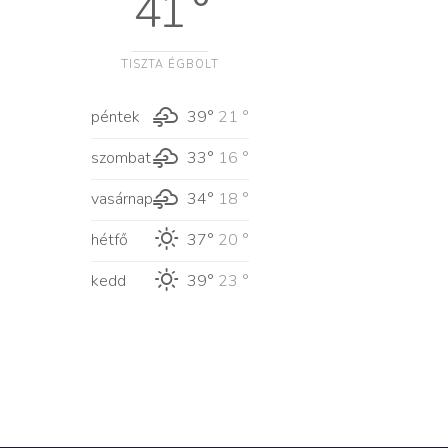
41 °
TISZTA ÉGBOLT
péntek
39°
21 °
szombat
33°
16 °
vasárnap
34°
18 °
hétfő
37°
20 °
kedd
39°
23 °