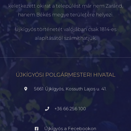
keletkezett okirat a települést már nem Zaránd,
hanem Békés megye területére helyezi.
Újkígyós történetét valójában csak 1814-es
alapításától számíthatjuk.
ÚJKÍGYÓSI POLGÁRMESTERI HIVATAL
5661 Újkígyós, Kossuth Lajos u. 41.
+36 66 256 100
Újkígyós a Fecebookon