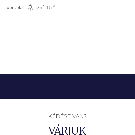
péntek
29°
16 °
KÉDÉSE VAN?
VÁRJUK