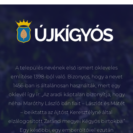
A település nevének első ismert okleveles
említése 1398-ból való. Bizonyos, hogy a nevet
1456-ban is általánosan használták, mert egy
oklevél így ír: „Az aradi káptalan bizonyítja, hogy
néhai Maróthy László bán fiait – Lászlót és Mátét
– beiktatta az Ajtóst Keresztélyné által
elzálogosított Zaránd megyei Kégyós birtokba.”
Egy későbbi, egy emberöltővel ezután