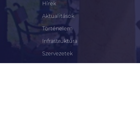
Hírek
Aktualitások
Történelem
Infrastruktúra
Szervezetek
Civil Szervezetek
Hasznos Linkek
LEGFRISSEBB
Tisztelt Újkígyósiak, Kedves Barátaim!
Lakossági Felhívás – Időpontváltozás Az OTP
Mozgó Bankfiók Nyitvatartási Idejében