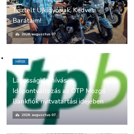
Tisztelt Újkígyósiak, Kedves
Barátaim!
2026. augusztus 07.
HÍREK
Lakossági felhívás –
Időpontváltozás az OTP Mozgó
Bankfiók nyitvatartási idejében
2026. augusztus 07.