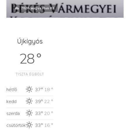
2026. augusztus 03.
Újkígyós
28 °
TISZTA ÉGBOLT
hétfő
37°
18 °
kedd
39°
22 °
szerda
33°
20 °
csütörtök
33°
16 °