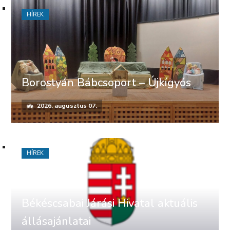
HÍREK
Borostyán Bábcsoport – Újkígyós
2026. augusztus 07.
HÍREK
Békéscsabai Járási Hivatal aktuális
állásajánlatai