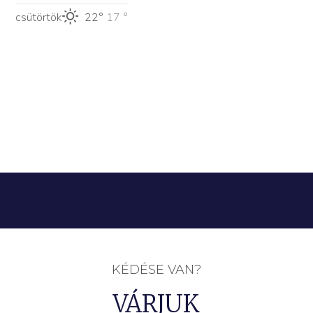
csütörtök
22°
17 °
KÉDÉSE VAN?
VÁRJUK