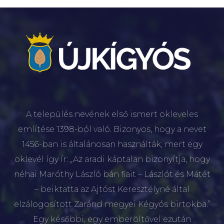
A település nevének első ismert okleveles
említése 1398-ból való. Bizonyos, hogy a nevet
1456-ban is általánosan használták, mert egy
oklevél így ír: „Az aradi káptalan bizonyítja, hogy
néhai Maróthy László bán fiait – Lászlót és Mátét
– beiktatta az Ajtóst Keresztélyné által
elzálogosított Zaránd megyei Kégyós birtokba.”
Egy későbbi, egy emberöltővel ezután