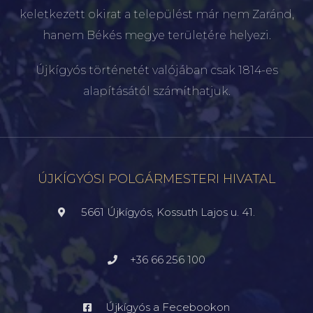
keletkezett okirat a települést már nem Zaránd,
hanem Békés megye területére helyezi.
Újkígyós történetét valójában csak 1814-es
alapításától számíthatjuk.
ÚJKÍGYÓSI POLGÁRMESTERI HIVATAL
5661 Újkígyós, Kossuth Lajos u. 41.
+36 66 256 100
Újkígyós a Fecebookon