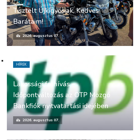
Tisztelt Újkígyósiak, Kedves
Barátaim!
2026. augusztus 07.
HÍREK
Lakossági felhívás –
Időpontváltozás az OTP Mozgó
Bankfiók nyitvatartási idejében
2026. augusztus 07.