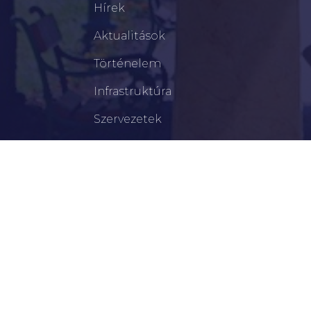
Hírek
Aktualitások
Történelem
Infrastruktúra
Szervezetek
Civil Szervezetek
Hasznos Linkek
LEGFRISSEBB
Tisztelt Újkígyósiak, Kedves Barátaim!
Lakossági Felhívás – Időpontváltozás Az OTP
Mozgó Bankfiók Nyitvatartási Idejében