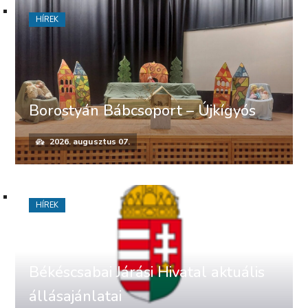
HÍREK
Borostyán Bábcsoport – Újkígyós
2026. augusztus 07.
HÍREK
Békéscsabai Járási Hivatal aktuális
állásajánlatai