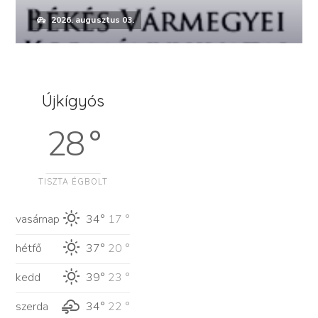
2026. augusztus 03.
Újkígyós
28 °
TISZTA ÉGBOLT
vasárnap
34°
17 °
hétfő
37°
20 °
kedd
39°
23 °
szerda
34°
22 °