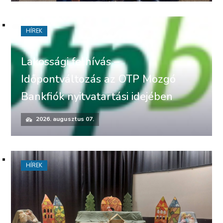
HÍREK
Lakossági felhívás –
Időpontváltozás az OTP Mozgó
Bankfiók nyitvatartási idejében
2026. augusztus 07.
HÍREK