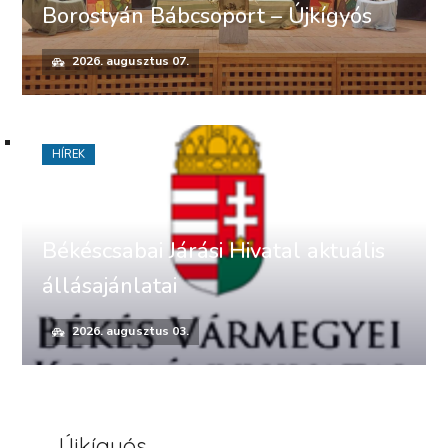
Borostyán Bábcsoport – Újkígyós
2026. augusztus 07.
HÍREK
Békéscsabai Járási Hivatal aktuális
állásajánlatai
2026. augusztus 03.
Újkígyós