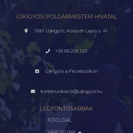
ÚJKÍGYÓSI POLGÁRMESTERI HIVATAL
5661 Újkígyós, Kossuth Lajos u. 41.
+36 66 256 100
Újkígyós a Fecebookon
kommunikacio@ujkigyos.hu
LEGFONTOSABBAK
FŐOLDAL
VÁROSUNK