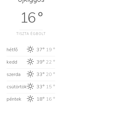
16 °
TISZTA ÉGBOLT
hétfő
37°
19 °
kedd
39°
22 °
szerda
33°
20 °
csütörtök
33°
15 °
péntek
18°
16 °