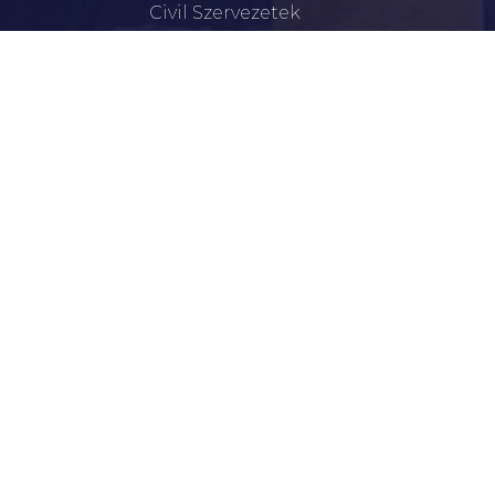
Civil Szervezetek
Hasznos Linkek
LEGFRISSEBB
Tisztelt Újkígyósiak, Kedves Barátaim!
Lakossági Felhívás – Időpontváltozás Az OTP
Mozgó Bankfiók Nyitvatartási Idejében
Borostyán Bábcsoport – Újkígyós
Békéscsabai Járási Hivatal Aktuális Állásajánlatai
I. Fokú Vízkorlátozás Elrendelése
Harmadfokú Hőségriasztás Lépett Életbe