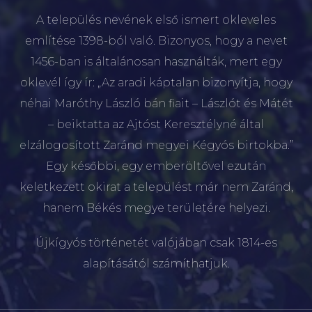
A település nevének első ismert okleveles
említése 1398-ból való. Bizonyos, hogy a nevet
1456-ban is általánosan használták, mert egy
oklevél így ír: „Az aradi káptalan bizonyítja, hogy
néhai Maróthy László bán fiait – Lászlót és Mátét
– beiktatta az Ajtóst Keresztélyné által
elzálogosított Zaránd megyei Kégyós birtokba.”
Egy későbbi, egy emberöltővel ezután
keletkezett okirat a települést már nem Zaránd,
hanem Békés megye területére helyezi.
Újkígyós történetét valójában csak 1814-es
alapításától számíthatjuk.