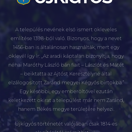
A település nevének első ismert okleveles
említése 1398-ból való. Bizonyos, hogy a nevet
1456-ban is általánosan használták, mert egy
oklevél így ír: „Az aradi káptalan bizonyítja, hogy
néhai Maróthy László bán fiait – Lászlót és Mátét
– beiktatta az Ajtóst Keresztélyné által
elzálogosított Zaránd megyei Kégyós birtokba.”
Egy későbbi, egy emberöltővel ezután
keletkezett okirat a települést már nem Zaránd,
hanem Békés megye területére helyezi.
Újkígyós történetét valójában csak 1814-es