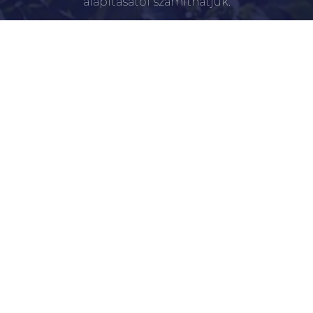
alapításától számíthatjuk.
ÚJKÍGYÓSI POLGÁRMESTERI HIVATAL
5661 Újkígyós, Kossuth Lajos u. 41.
+36 66 256 100
Újkígyós a Fecebookon
kommunikacio@ujkigyos.hu
LEGFONTOSABBAK